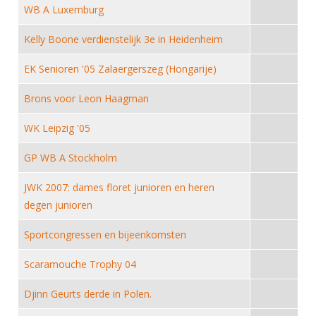
DBT
Nieuws
Website
WB A Luxemburg
Organisatie
NK organiseren
Ranglijsten
Brassardsysteem
FBT
Gebruiksvoorwaarden
Bestuur
Kelly Boone verdienstelijk 3e in Heidenheim
Inschrijven
SBT
Handleiding
Voor coaches en leraren
Commissies
EK Senioren '05 Zalaergerszeg (Hongarije)
Reglementen
Talentontwikkeling
Historie
Nieuws
Ereleden
Materiaal
Brons voor Leon Haagman
Nationale opleidingen
Leden van Verdiensten
Atletencommissie
Schermpaspoort
WK Leipzig '05
Internationale opleidingen
Vacatures
Rolstoelschermen
Internationale Titeltoernooien
GP WB A Stockholm
Opleidingen
Bondsbureau
Internationale aanmeldingen
Wedstrijdkalender
JWK 2007: dames floret junioren en heren
Leraar
Contact
degen junioren
KNAS Keurmerk
Voor scheidsrechters
Medewerkers
Sportcongressen en bijeenkomsten
NK's
Nieuws
Samenwerking
JPT
Scaramouche Trophy 04
Scheidsrechterslijst
Formulieren
JEC
Djinn Geurts derde in Polen.
Scheidsrechter Documentatie
Veteranenwedstrijden