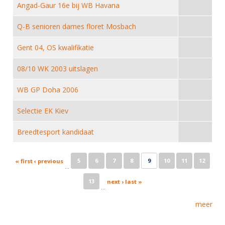
Alle Verenigingen
Angad-Gaur 16e bij WB Havana
Opleidingen
Nieuws
Wedstrijdorganisatie
Q-B senioren dames floret Mosbach
Tuchtzaken
Verenigingsondersteuning
Nieuws
Archief
Gent 04, OS kwalifikatie
Witte Vlekkenplan
Aanvragen van scheidsrechters
08/10 WK 2003 uitslagen
Infotheek
Oprichting Vereniging
Scheidsrechterslijst
WB GP Doha 2006
Bibliotheek
Overschrijven leden
Import inschrijvingen uit Nahouw
ALV
Selectie EK Kiev
Verwerk wedstrijduitslagen
Touché
Breedtesport kandidaat
NK organiseren
Promotie en logo
Pages
5
6
7
8
9
10
11
12
« first
‹ previous
…
13
next ›
last »
Geschiedenis van het schermen
…
meer