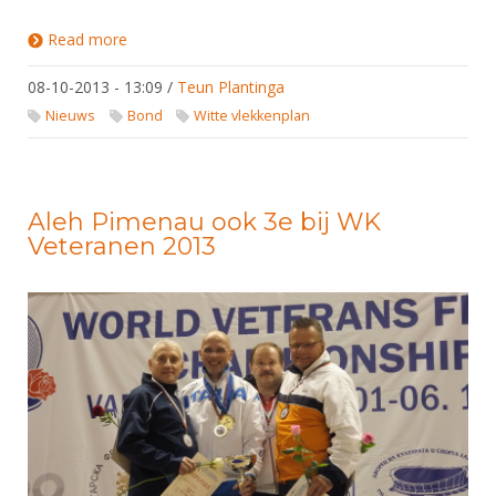
Read more
about Oprichting Schermclub Harderwijk
08-10-2013 - 13:09
/
Teun Plantinga
Nieuws
Bond
Witte vlekkenplan
Aleh Pimenau ook 3e bij WK
Veteranen 2013