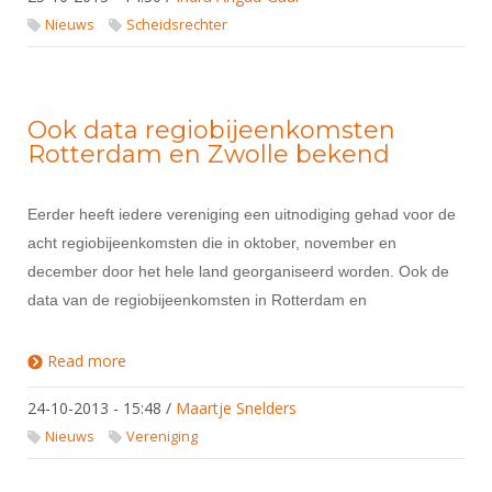
Alle Verenigingen
Opleidingen
Nieuws
Scheidsrechter
Nieuws
Wedstrijdorganisatie
Tuchtzaken
Verenigingsondersteuning
Nieuws
Archief
Witte Vlekkenplan
Ook data regiobijeenkomsten
Aanvragen van scheidsrechters
Rotterdam en Zwolle bekend
Infotheek
Oprichting Vereniging
Scheidsrechterslijst
Bibliotheek
Overschrijven leden
Import inschrijvingen uit Nahouw
Eerder heeft iedere vereniging een uitnodiging gehad voor de
ALV
acht regiobijeenkomsten die in oktober, november en
Verwerk wedstrijduitslagen
december door het hele land georganiseerd worden. Ook de
Touché
NK organiseren
data van de regiobijeenkomsten in Rotterdam en
Promotie en logo
Read more
about Ook data regiobijeenkomsten Rotterdam en
Zwolle bekend
Geschiedenis van het schermen
24-10-2013 - 15:48
/
Maartje Snelders
Nieuws
Vereniging