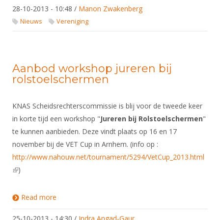
DBT
Nieuws
Website
28-10-2013 - 10:48
/
Manon Zwakenberg
Organisatie
NK organiseren
Ranglijsten
Brassardsysteem
FBT
Nieuws
Vereniging
Gebruiksvoorwaarden
Bestuur
Inschrijven
SBT
Handleiding
Voor coaches en leraren
Commissies
Reglementen
Talentontwikkeling
Historie
Nieuws
Ereleden
Aanbod workshop jureren bij
Materiaal
rolstoelschermen
Nationale opleidingen
Leden van Verdiensten
Atletencommissie
Schermpaspoort
Internationale opleidingen
Vacatures
Rolstoelschermen
KNAS Scheidsrechterscommissie is blij voor de tweede keer
Internationale Titeltoernooien
Opleidingen
in korte tijd een workshop "
Jureren bij Rolstoelschermen
"
Bondsbureau
Internationale aanmeldingen
Wedstrijdkalender
te kunnen aanbieden. Deze vindt plaats op 16 en 17
Leraar
Contact
november bij de VET Cup in Arnhem. (info op :
KNAS Keurmerk
http://www.nahouw.net/tournament/5294/VetCup_2013.html
Voor scheidsrechters
Medewerkers
NK's
(link is external)
)
Nieuws
Samenwerking
JPT
Scheidsrechterslijst
Formulieren
Read more
about Aanbod workshop jureren bij
JEC
rolstoelschermen
Scheidsrechter Documentatie
25-10-2013 - 14:30
Veteranenwedstrijden
/
Indra Angad-Gaur