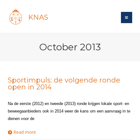
KNAS
Site
October 2013
Bond
Login
Schermen
Bond
Recent posts
Beleid
Topsport
Books
Breedtesport
Sportimpuls: de volgende ronde
Lidmaatschap
open in 2014
Polls
Introductie
Informatie
Wat is topsport
Tarieven
Forums
Recreatiesport
Nieuws
Forums
Na de eerste (2012) en tweede (2013) ronde krijgen lokale sport- en
Voor de jeugd
Reglementen
Maandelijks archief
Veteranen
beweegaanbieders ook in 2014 weer de kans om een aanvraag in te
NK's
Spreekbeurtpakket
Ledencijfers
Zoek Vereniging
dienen voor de
Forums
Lichtzwaardschermen
Evenement
Ouders en vereniging
Sponsors en Partners
Oranje
Schermforum
Read more
about Sportimpuls: de volgende ronde open in
Contact
2014
Wedstrijdsport
Jeugdkampen