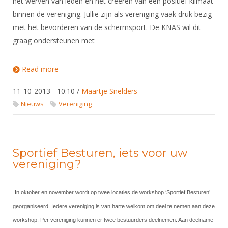
het werven van leden en het creëren van een positief klimaat
binnen de vereniging. Jullie zijn als vereniging vaak druk bezig
met het bevorderen van de schermsport. De KNAS wil dit
graag ondersteunen met
Read more
about Regiobijeenkomsten voor verenigingen
11-10-2013 - 10:10
/
Maartje Snelders
Nieuws
Vereniging
Sportief Besturen, iets voor uw
vereniging?
In oktober en november wordt op twee locaties de workshop ‘Sportief Besturen’
georganiseerd. Iedere vereniging is van harte welkom om deel te nemen aan deze
workshop. Per vereniging kunnen er twee bestuurders deelnemen. Aan deelname