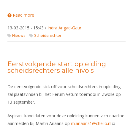
Read more
about Afgelopen weekend zijn er 6 nieuwe
scheidsrechterslicensies verworven!
13-03-2015 - 15:43
/
Indra Angad-Gaur
Nieuws
Scheidsrechter
Eerstvolgende start opleiding
scheidsrechters alle nivo's
De eerstvolgende kick off voor scheidsrechters in opleiding
zal plaatsvinden bij het Ferum Vetum toernooi in Zwolle op
13 september.
Aspirant kandidaten voor deze opleiding kunnen zich daartoe
aanmelden bij Martin Ariaans op
m.ariaans1@chello.nl
(link sends
e-mail)