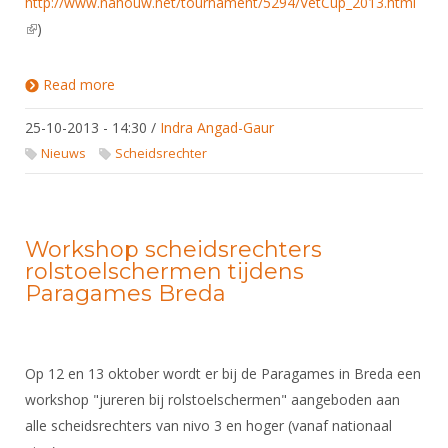
http://www.nahouw.net/tournament/5294/VetCup_2013.html
(link is external)
)
Read more
about Aanbod workshop jureren bij
rolstoelschermen
25-10-2013 - 14:30
/
Indra Angad-Gaur
Nieuws
Scheidsrechter
Workshop scheidsrechters
rolstoelschermen tijdens
Paragames Breda
Op 12 en 13 oktober wordt er bij de Paragames in Breda een
workshop "jureren bij rolstoelschermen" aangeboden aan
alle scheidsrechters van nivo 3 en hoger (vanaf nationaal