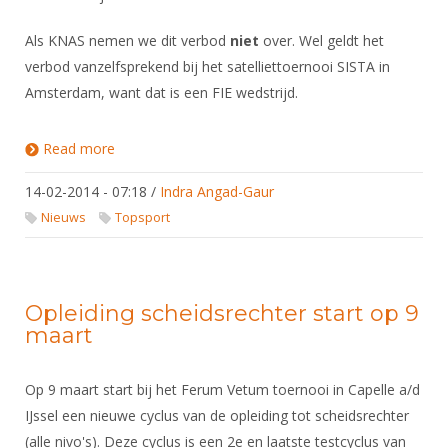
Als KNAS nemen we dit verbod
niet
over. Wel geldt het
verbod vanzelfsprekend bij het satelliettoernooi SISTA in
Amsterdam, want dat is een FIE wedstrijd.
Read more
about Reglementswijziging FIE tav transparante
maskers op sabel
14-02-2014 - 07:18
/
Indra Angad-Gaur
Nieuws
Topsport
Opleiding scheidsrechter start op 9
maart
Op 9 maart start bij het Ferum Vetum toernooi in Capelle a/d
IJssel een nieuwe cyclus van de opleiding tot scheidsrechter
(alle nivo's). Deze cyclus is een 2e en laatste testcyclus van