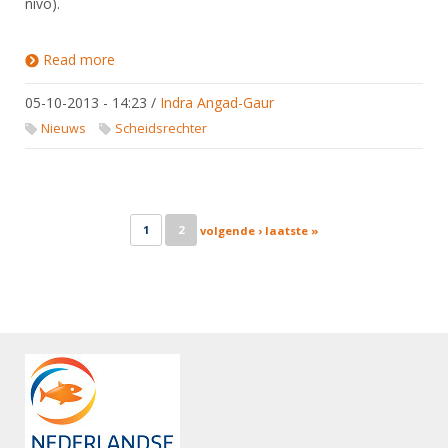
nivo).
Read more
about Workshop scheidsrechters rolstoelschermen
tijdens Paragames Breda
05-10-2013 - 14:23
/
Indra Angad-Gaur
Nieuws
Scheidsrechter
Pages
1
2
volgende ›
laatste »