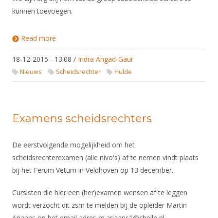
kunnen toevoegen.
Read more
about 2 Scheidsrechters geslaagd!
18-12-2015 - 13:08
/
Indra Angad-Gaur
Nieuws
Scheidsrechter
Hulde
Examens scheidsrechters
De eerstvolgende mogelijkheid om het
scheidsrechterexamen (alle nivo's) af te nemen vindt plaats
bij het Ferum Vetum in Veldhoven op 13 december.
Cursisten die hier een (her)examen wensen af te leggen
wordt verzocht dit zsm te melden bij de opleider Martin
Ariaans op het email adres m.ariaans1@chello.nl