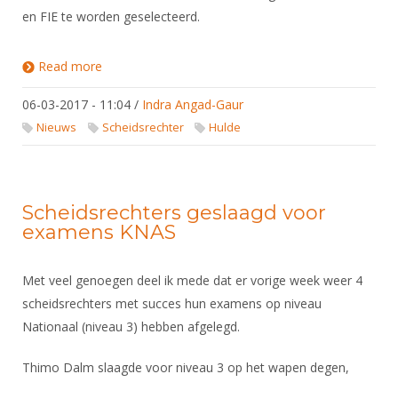
DBT
Nieuws
Website
en FIE te worden geselecteerd.
Organisatie
NK organiseren
Ranglijsten
Brassardsysteem
FBT
Gebruiksvoorwaarden
Bestuur
Inschrijven
Read more
about Teun Plantinga geslaagd voor FIE examen
SBT
Handleiding
Voor coaches en leraren
Commissies
op wapen degen
Reglementen
Talentontwikkeling
06-03-2017 - 11:04
Historie
/
Indra Angad-Gaur
Nieuws
Ereleden
Materiaal
Nieuws
Scheidsrechter
Hulde
Nationale opleidingen
Leden van Verdiensten
Atletencommissie
Schermpaspoort
Internationale opleidingen
Vacatures
Rolstoelschermen
Internationale Titeltoernooien
Opleidingen
Scheidsrechters geslaagd voor
Bondsbureau
examens KNAS
Internationale aanmeldingen
Wedstrijdkalender
Leraar
Contact
KNAS Keurmerk
Met veel genoegen deel ik mede dat er vorige week weer 4
Voor scheidsrechters
Medewerkers
NK's
scheidsrechters met succes hun examens op niveau
Nieuws
Samenwerking
Nationaal (niveau 3) hebben afgelegd.
JPT
Scheidsrechterslijst
Formulieren
JEC
Thimo Dalm slaagde voor niveau 3 op het wapen degen,
Scheidsrechter Documentatie
Veteranenwedstrijden