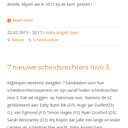
deelde, blijven we in 2015 bij de kern: jureren !
Read more
about Onderscheiden topscheidsrechter LUCA
CHIEI coacht NL scheidsen bij het NK 2015
22-02-2015 - 20:17
/
Indra Angad-Gaur
Nieuws
Scheidsrechter
7 nieuwe scheidsrechters nivo 3
Afgelopen weekend slaagden 7 kandidaten voor hun
scheidsrechtersexamens en zijn vanaf heden scheidsrechter
nivo 3. Dat wil zeggen: op Nationaal nivo. Namens de SC
gefeliciteerd aan: Eddy Butin Bik (D3) Hugo Jan Dulfer(D3)
D.J. van Egmond (F3) Timon Hagen (F3) Ryan Oosthof (D3)
Sarah Winstanley (D3) Wij hopen dat jullie een lange en leuke
carriere als scheidsrechter wacht. Indra Angad-Gaur