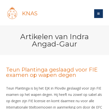
KNAS
Site
Artikelen van Indra
Bond
Login
Angad-Gaur
Schermen
Bond
Recent posts
Beleid
Topsport
Books
Breedtesport
Lidmaatschap
Polls
Introductie
Teun Plantinga geslaagd voor FIE
Informatie
Wat is topsport
Tarieven
examen op wapen degen
Forums
Recreatiesport
Nieuws
Forums
Voor de jeugd
Reglementen
Maandelijks archief
Veteranen
NK's
Teun Plantinga is bij het EJK in Plovdiv geslaagd voor zijn FIE
Spreekbeurtpakket
Ledencijfers
Zoek Vereniging
Forums
Lichtzwaardschermen
examen op het wapen degen. Hij heeft nu zowel op sabel als
Evenement
Ouders en vereniging
Sponsors en Partners
op degen zijn FIE licensie en komt daarmee nu voor alle
Oranje
Schermforum
Contact
Internationale titeltoernooien in aanmerking om door de EFC
Wedstrijdsport
Jeugdkampen