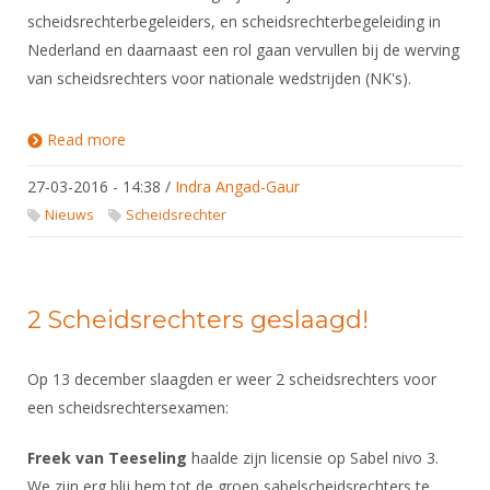
scheidsrechterbegeleiders, en scheidsrechterbegeleiding in
Nederland en daarnaast een rol gaan vervullen bij de werving
van scheidsrechters voor nationale wedstrijden (NK's).
Read more
about Louis Hopstaken treedt toe tot als
commissielid van de Scheidsrechterscommissie
27-03-2016 - 14:38
/
Indra Angad-Gaur
Nieuws
Scheidsrechter
2 Scheidsrechters geslaagd!
Op 13 december slaagden er weer 2 scheidsrechters voor
een scheidsrechtersexamen:
Freek van Teeseling
haalde zijn licensie op Sabel nivo 3.
We zijn erg blij hem tot de groep sabelscheidsrechters te