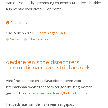
Alle Verenigingen
Patrick Post; Ricky Spierenburg en Remco Middelveld haalden
Opleidingen
hun licensie voor niveau 3 op floret.
Nieuws
Wedstrijdorganisatie
Tuchtzaken
Verenigingsondersteuning
Nieuws
Archief
Read more
about Scheidsrechters geslaagd voor examens
KNAS
Witte Vlekkenplan
Aanvragen van scheidsrechters
19-12-2016 - 07:10
/
Indra Angad-Gaur
Infotheek
Oprichting Vereniging
Scheidsrechterslijst
Nieuws
Scheidsrechter
Bibliotheek
Overschrijven leden
Import inschrijvingen uit Nahouw
ALV
Verwerk wedstrijduitslagen
Touché
declareren scheidsrechters
NK organiseren
internationaal wedstrijdbezoek
Promotie en logo
Vanaf heden moeten declaratieformulieren voor
internationaal wedstrijdbezoek ter goedkeuring worden
Geschiedenis van het schermen
gestuurd naar
knas.scheidsrechters@hotmail.com
(link sends e-
.
mail)
Het declaratieformulier is tevens aangepast.