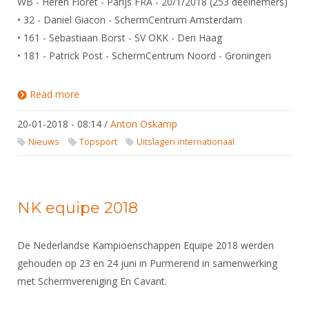
WB - Heren Floret - Parijs FRA - 20/1/2018 (253 deelnemers)
• 32 - Daniel Giacon - SchermCentrum Amsterdam
• 161 - Sebastiaan Borst - SV OKK - Den Haag
• 181 - Patrick Post - SchermCentrum Noord - Groningen
Read more
about Uitslagen Wereldbeker Circuit / Europees
Cadetten Circuit / Europees U23 Circuit
20-01-2018 - 08:14
/
Anton Oskamp
Nieuws
Topsport
Uitslagen internationaal
NK equipe 2018
De Nederlandse Kampioenschappen Equipe 2018 werden
gehouden op 23 en 24 juni in Purmerend in samenwerking
met Schermvereniging En Cavant.