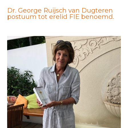
Dr. George Ruijsch van Dugteren
postuum tot erelid FIE benoemd.