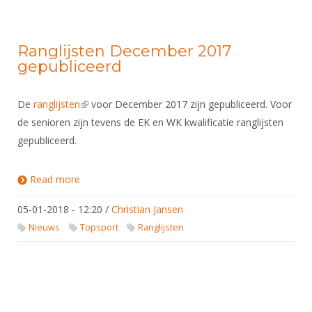
Ranglijsten December 2017
gepubliceerd
De
ranglijsten
(link is external)
voor December 2017 zijn gepubliceerd. Voor
de senioren zijn tevens de EK en WK kwalificatie ranglijsten
gepubliceerd.
Read more
about Ranglijsten December 2017 gepubliceerd
05-01-2018 - 12:20
/
Christian Jansen
Nieuws
Topsport
Ranglijsten