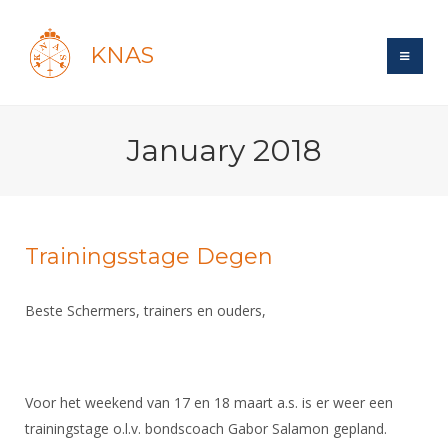
KNAS
Site
January 2018
Bond
Login
Schermen
Bond
Recent posts
Beleid
Topsport
Books
Breedtesport
Trainingsstage Degen
Lidmaatschap
Polls
Introductie
Informatie
Wat is topsport
Tarieven
Beste Schermers, trainers en ouders,
Forums
Recreatiesport
Nieuws
Forums
Voor de jeugd
Reglementen
Maandelijks archief
Veteranen
NK's
Spreekbeurtpakket
Ledencijfers
Zoek Vereniging
Forums
Lichtzwaardschermen
Voor het weekend van 17 en 18 maart a.s. is er weer een
Evenement
Ouders en vereniging
Sponsors en Partners
Oranje
Schermforum
Contact
trainingstage o.l.v. bondscoach Gabor Salamon gepland.
Wedstrijdsport
Jeugdkampen