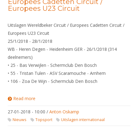
Europees Cadetten Circuit /
Alle Verenigingen
Opleidingen
Europees U23 Circuit
Nieuws
Wedstrijdorganisatie
Tuchtzaken
Verenigingsondersteuning
Uitslagen Wereldbeker Circuit / Europees Cadetten Circuit /
Nieuws
Archief
Europees U23 Circuit
Witte Vlekkenplan
Aanvragen van scheidsrechters
25/1/2018 - 28/1/2018
Infotheek
Oprichting Vereniging
WB - Heren Degen - Heidenheim GER - 26/1/2018 (314
Scheidsrechterslijst
Bibliotheek
Overschrijven leden
deelnemers)
Import inschrijvingen uit Nahouw
• 25 - Bas Verwijlen - Schermclub Den Bosch
ALV
Verwerk wedstrijduitslagen
• 55 - Tristan Tulen - ASV Scaramouche - Arnhem
Touché
• 106 - Zoa De Wijn - Schermclub Den Bosch
NK organiseren
Promotie en logo
Read more
about Uitslagen Wereldbeker Circuit / Europees
Cadetten Circuit / Europees U23 Circuit
27-01-2018 - 10:00
/
Anton Oskamp
Geschiedenis van het schermen
Nieuws
Topsport
Uitslagen internationaal