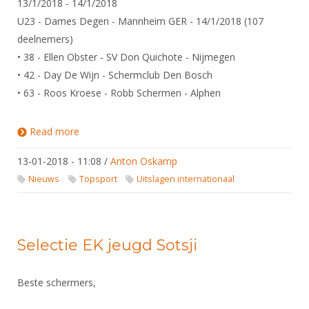
13/1/2018 - 14/1/2018
U23 - Dames Degen - Mannheim GER - 14/1/2018 (107
deelnemers)
• 38 - Ellen Obster - SV Don Quichote - Nijmegen
• 42 - Day De Wijn - Schermclub Den Bosch
• 63 - Roos Kroese - Robb Schermen - Alphen
Read more
about Uitslagen Wereldbeker Circuit / Europees
Cadetten Circuit / Europees U23 Circuit
13-01-2018 - 11:08
/
Anton Oskamp
Nieuws
Topsport
Uitslagen internationaal
Selectie EK jeugd Sotsji
Beste schermers,