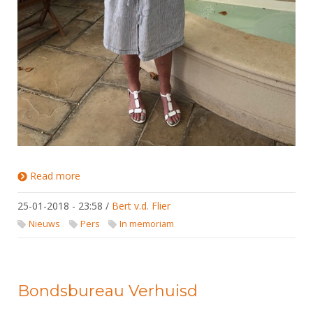
Read more
about Dr. George Ruijsch van Dugteren postuum
tot erelid FIE benoemd.
25-01-2018 - 23:58
/
Bert v.d. Flier
Nieuws
Pers
In memoriam
Bondsbureau Verhuisd