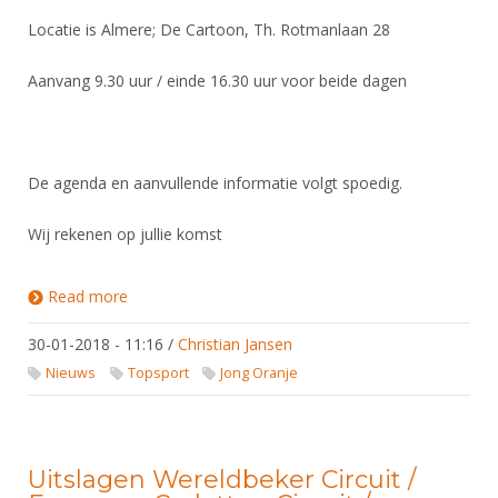
DBT
Nieuws
Website
Organisatie
NK organiseren
Locatie is Almere; De Cartoon, Th. Rotmanlaan 28
Ranglijsten
Brassardsysteem
FBT
Gebruiksvoorwaarden
Bestuur
Inschrijven
Aanvang 9.30 uur / einde 16.30 uur voor beide dagen
SBT
Handleiding
Voor coaches en leraren
Commissies
Reglementen
Talentontwikkeling
Historie
Nieuws
Ereleden
Materiaal
Nationale opleidingen
Leden van Verdiensten
De agenda en aanvullende informatie volgt spoedig.
Atletencommissie
Schermpaspoort
Internationale opleidingen
Vacatures
Rolstoelschermen
Wij rekenen op jullie komst
Internationale Titeltoernooien
Opleidingen
Bondsbureau
Internationale aanmeldingen
Wedstrijdkalender
Read more
about Trainingsstage Degen
Leraar
Contact
KNAS Keurmerk
30-01-2018 - 11:16
/
Christian Jansen
Voor scheidsrechters
Medewerkers
NK's
Nieuws
Topsport
Jong Oranje
Nieuws
Samenwerking
JPT
Scheidsrechterslijst
Formulieren
JEC
Uitslagen Wereldbeker Circuit /
Scheidsrechter Documentatie
Veteranenwedstrijden