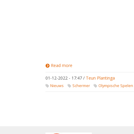
Read more
about Hoe
kan ik aan
kaarten
01-12-2022 - 17:47
/
Teun Plantinga
komen
voor de
Nieuws
Schermer
Olympische Spelen
Olympische
Spelen in
Parijs?