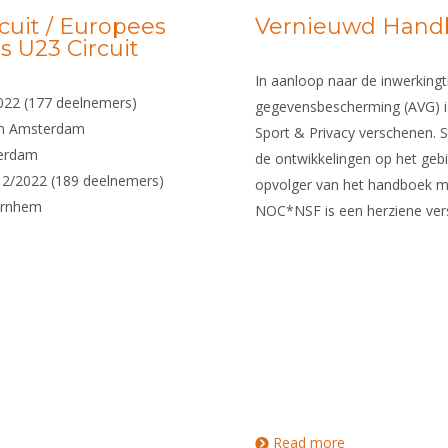
cuit / Europees
Vernieuwd Handb
s U23 Circuit
In aanloop naar de inwerking
022 (177 deelnemers)
gegevensbescherming (AVG) is
um Amsterdam
Sport & Privacy verschenen. 
terdam
de ontwikkelingen op het gebie
12/2022 (189 deelnemers)
opvolger van het handboek m
Arnhem
NOC*NSF is een herziene vers
Read more
about