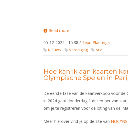
Read more
about
Presentatie
Centrum
05-12-2022 - 15:38
/
Teun Plantinga
Veilige
Sport
Nieuws
Vereniging
ALV
Nederland
Hoe kan ik aan kaarten k
Olympische Spelen in Pari
De eerste fase van de kaartverkoop voor de 
in 2024 gaat donderdag 1 december van start.
om je te registreren voor de loting van de ‘
Meer hierover vind je op de site van
NOC*NS