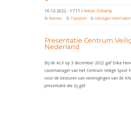
Uitslagen
Wereldbeker
10-12-2022 - 17:11
/
Anton Oskamp
Circuit /
Europees
Nieuws
Topsport
Uitslagen internatio
Cadetten
Circuit /
Europees
U23 Circuit
Presentatie Centrum Veili
Nederland
Bij de ALV op 3 december 2022 gaf Erika Hen
casemanager van het Centrum Veilige Sport N
voor de besturen van verenigingen van de KN
presentatie die zij gaf.