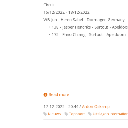
Circuit
16/12/2022 - 18/12/2022
WB Jun - Heren Sabel - Dormagen Germany -
• 138 - Jasper Hendriks - Surtout - Apeldoo
• 175 - Enno Chiang - Surtout - Apeldoorn
Read more
about
Uitslagen
Wereldbeker
17-12-2022 - 20:44
/
Anton Oskamp
Circuit /
Europees
Nieuws
Topsport
Uitslagen internatio
Cadetten
Circuit /
Europees