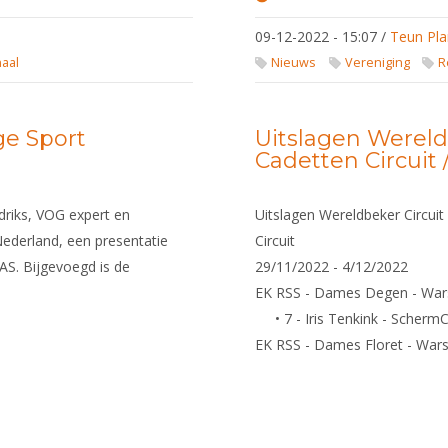
Vernieuwd
Handboek
09-12-2022 - 15:07
/
Teun Pla
Sport en
Privacy
naal
Nieuws
Vereniging
R
ge Sport
Uitslagen Wereld
Cadetten Circuit 
driks, VOG expert en
Uitslagen Wereldbeker Circuit
ederland, een presentatie
Circuit
AS. Bijgevoegd is de
29/11/2022 - 4/12/2022
EK RSS - Dames Degen - Wars
• 7 - Iris Tenkink - Scher
EK RSS - Dames Floret - War