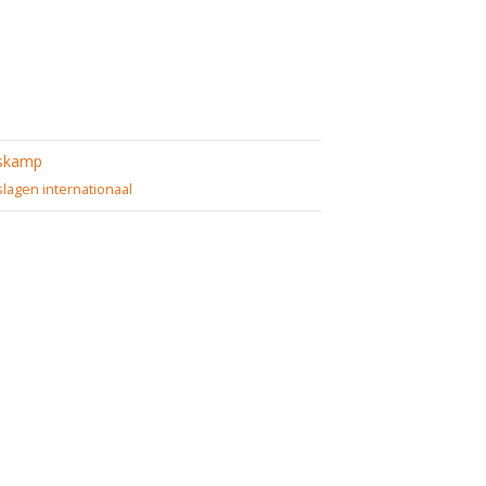
skamp
slagen internationaal