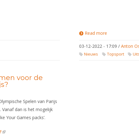
Read more
about
Uitslagen
Wereldbeker
03-12-2022 - 17:09
/
Anton O
Circuit /
Europees
Nieuws
Topsport
Uit
Cadetten
Circuit /
Europees
U23 Circuit
omen voor de
js?
Olympische Spelen van Parijs
 Vanaf dan is het mogelijk
Make Your Games packs’.
F
(link is external)