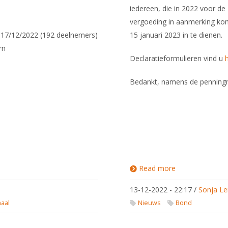
iedereen, die in 2022 voor de
vergoeding in aanmerking ko
 17/12/2022 (192 deelnemers)
15 januari 2023 in te dienen.
rn
Declaratieformulieren vind u
Bedankt, namens de penning
Read more
about
Declaraties
over 2022
13-12-2022 - 22:17
/
Sonja Le
voor 15
januari
naal
Nieuws
Bond
2023
indienen!