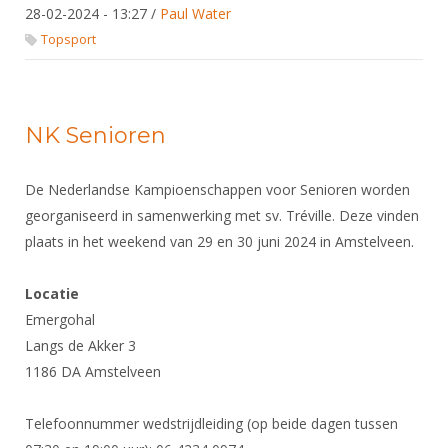
DBT
Nieuws
Website
28-02-2024 - 13:27
/
Paul Water
Organisatie
NK organiseren
Ranglijsten
Brassardsysteem
FBT
Topsport
Gebruiksvoorwaarden
Bestuur
Inschrijven
SBT
Handleiding
Voor coaches en leraren
Commissies
Reglementen
Talentontwikkeling
Historie
Nieuws
Ereleden
NK Senioren
Materiaal
Nationale opleidingen
Leden van Verdiensten
Atletencommissie
Schermpaspoort
De Nederlandse Kampioenschappen voor Senioren worden
Internationale opleidingen
Vacatures
Rolstoelschermen
georganiseerd in samenwerking met sv. Tréville. Deze vinden
Internationale Titeltoernooien
Opleidingen
plaats in het weekend van 29 en 30 juni 2024 in Amstelveen.
Bondsbureau
Internationale aanmeldingen
Wedstrijdkalender
Leraar
Contact
Locatie
KNAS Keurmerk
Emergohal
Voor scheidsrechters
Medewerkers
NK's
Langs de Akker 3
Nieuws
Samenwerking
1186 DA Amstelveen
JPT
Scheidsrechterslijst
Formulieren
JEC
Telefoonnummer wedstrijdleiding (op beide dagen tussen
Scheidsrechter Documentatie
Veteranenwedstrijden