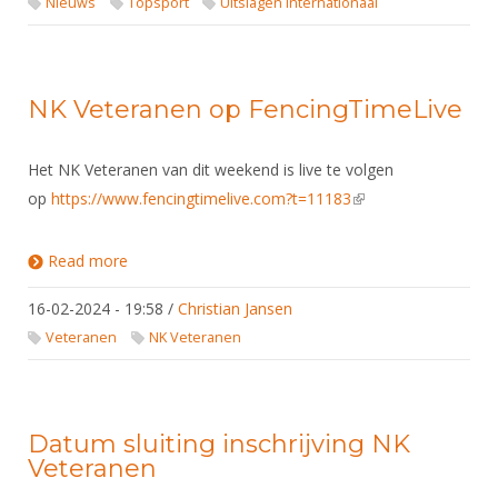
Nieuws
Topsport
Uitslagen internationaal
NK Veteranen op FencingTimeLive
Het NK Veteranen van dit weekend is live te volgen
op
https://www.fencingtimelive.com?t=11183
(link is external)
Read more
about NK Veteranen op FencingTimeLive
16-02-2024 - 19:58
/
Christian Jansen
Veteranen
NK Veteranen
Datum sluiting inschrijving NK
Veteranen