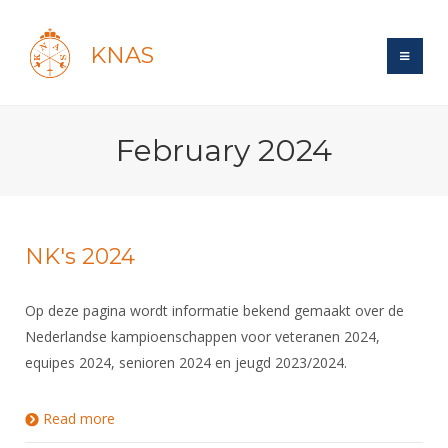
KNAS
Site
February 2024
Bond
Login
Schermen
Bond
Recent posts
Beleid
Topsport
Books
Breedtesport
NK's 2024
Lidmaatschap
Polls
Introductie
Informatie
Wat is topsport
Tarieven
Op deze pagina wordt informatie bekend gemaakt over de
Forums
Recreatiesport
Nieuws
Forums
Nederlandse kampioenschappen voor veteranen 2024,
Voor de jeugd
Reglementen
Maandelijks archief
Veteranen
NK's
equipes 2024, senioren 2024 en jeugd 2023/2024.
Spreekbeurtpakket
Ledencijfers
Zoek Vereniging
Forums
Lichtzwaardschermen
Evenement
Ouders en vereniging
Sponsors en Partners
Oranje
Read more
about NK's 2024
Schermforum
Contact
Wedstrijdsport
Jeugdkampen