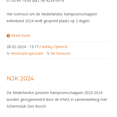
07:30 en 19:00 uur): 06 4234 0974.
Alle Verenigingen
Opleidingen
Nieuws
Wedstrijdorganisatie
Het toernooi om de Nederlandse Kampioenschappen
Tuchtzaken
Verenigingsondersteuning
individueel 2024 vindt gespreid plaats op 2 dagen.
Nieuws
Archief
Witte Vlekkenplan
Aanvragen van scheidsrechters
Read more
about NK Senioren
Infotheek
Oprichting Vereniging
Scheidsrechterslijst
28-02-2024 - 13:17
/
Ashley Ophorst
Bibliotheek
Overschrijven leden
Import inschrijvingen uit Nahouw
Wedstrijdorganisatie
NK Senioren
ALV
Verwerk wedstrijduitslagen
Touché
NK organiseren
NJK 2024
Promotie en logo
De Nederlandse Junioren Kampioenschappen 2023-2024
Geschiedenis van het schermen
worden georganiseerd door de KNAS in samenwerking met
Schermclub Den Bosch.