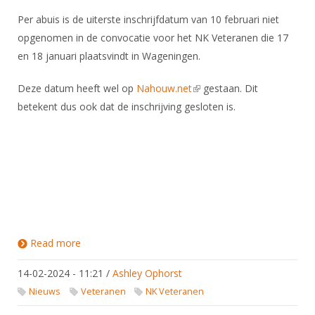
Per abuis is de uiterste inschrijfdatum van 10 februari niet
opgenomen in de convocatie voor het NK Veteranen die 17
en 18 januari plaatsvindt in Wageningen.
Deze datum heeft wel op
Nahouw.net
(link is external)
gestaan. Dit
betekent dus ook dat de inschrijving gesloten is.
Read more
about Datum sluiting inschrijving NK Veteranen
14-02-2024 - 11:21
/
Ashley Ophorst
Nieuws
Veteranen
NK Veteranen