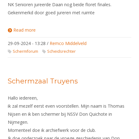
DBT
Nieuws
Website
NK Senioren jureerde Daan nog beide floret finales.
Organisatie
NK organiseren
Ranglijsten
Brassardsysteem
Gekenmerkd door goed jureren met ruimte
FBT
Gebruiksvoorwaarden
Bestuur
Inschrijven
SBT
Handleiding
Voor coaches en leraren
Commissies
Read more
about Daan Weber geslaagd voor FIE-B examen
Reglementen
Talentontwikkeling
Historie
Nieuws
Ereleden
Materiaal
29-09-2024 - 13:28
/
Remco Middelveld
Nationale opleidingen
Leden van Verdiensten
Schermforum
Scheidsrechter
Atletencommissie
Schermpaspoort
Internationale opleidingen
Vacatures
Rolstoelschermen
Internationale Titeltoernooien
Opleidingen
Bondsbureau
Schermzaal Truyens
Internationale aanmeldingen
Wedstrijdkalender
Leraar
Contact
KNAS Keurmerk
Hallo iedereen,
Voor scheidsrechters
Medewerkers
NK's
ik zal mezelf eerst even voorstellen. Mijn naam is Thomas
Nieuws
Samenwerking
Nijsen en ik ben schermer bij NSSV Don Quichote in
JPT
Nijmegen.
Scheidsrechterslijst
Formulieren
JEC
Momenteel doe ik archiefwerk voor de club.
Scheidsrechter Documentatie
Veteranenwedstrijden
Ik doe onderzoek naar de vroege geschiedenis van Don