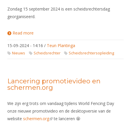
Zondag 15 september 2024 is een scheidsrechtersdag
georganiseerd.
Read more
about Scheidsrechtersdag succesvol
15-09-2024 - 14:16
/
Teun Plantinga
Nieuws
Scheidsrechter
Scheidsrechtersopleiding
Lancering promotievideo en
schermen.org
We zijn erg trots om vandaag tijdens World Fencing Day
onze nieuwe promotivideo en de desktopversie van de
website
schermen.org
(link is external)
te lanceren 🤩