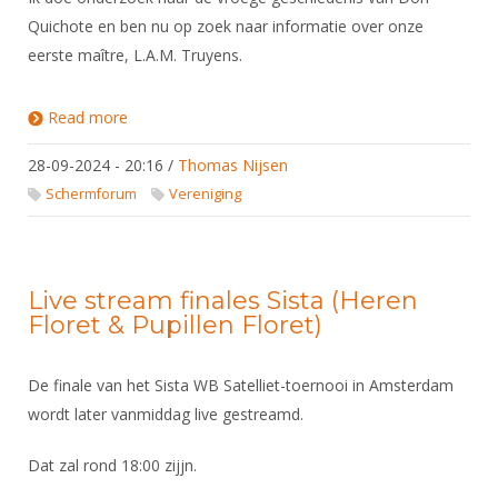
Alle Verenigingen
Opleidingen
Quichote en ben nu op zoek naar informatie over onze
Nieuws
eerste maître, L.A.M. Truyens.
Wedstrijdorganisatie
Tuchtzaken
Verenigingsondersteuning
Nieuws
Archief
Read more
about Schermzaal Truyens
Witte Vlekkenplan
Aanvragen van scheidsrechters
Infotheek
28-09-2024 - 20:16
Oprichting Vereniging
/
Thomas Nijsen
Scheidsrechterslijst
Schermforum
Vereniging
Bibliotheek
Overschrijven leden
Import inschrijvingen uit Nahouw
ALV
Verwerk wedstrijduitslagen
Touché
Live stream finales Sista (Heren
NK organiseren
Floret & Pupillen Floret)
Promotie en logo
De finale van het Sista WB Satelliet-toernooi in Amsterdam
Geschiedenis van het schermen
wordt later vanmiddag live gestreamd.
Dat zal rond 18:00 zijjn.