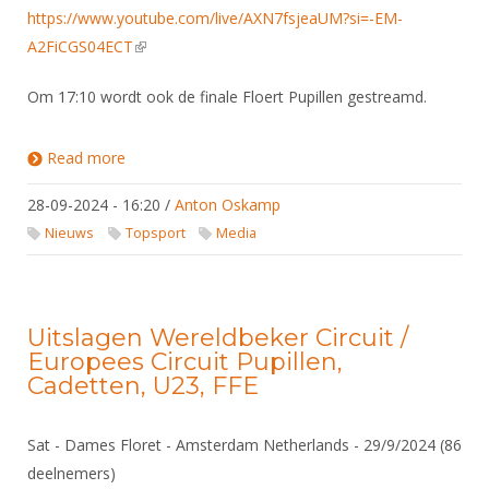
https://www.youtube.com/live/AXN7fsjeaUM?si=-EM-
A2FiCGS04ECT
(link is external)
Om 17:10 wordt ook de finale Floert Pupillen gestreamd.
Read more
about Live stream finales Sista (Heren Floret &
Pupillen Floret)
28-09-2024 - 16:20
/
Anton Oskamp
Nieuws
Topsport
Media
Uitslagen Wereldbeker Circuit /
Europees Circuit Pupillen,
Cadetten, U23, FFE
Sat - Dames Floret - Amsterdam Netherlands - 29/9/2024 (86
deelnemers)