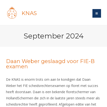
KNAS
Site
September 2024
Bond
Login
Schermen
Bond
Recent posts
Beleid
Topsport
Books
Breedtesport
Daan Weber geslaagd voor FIE-B
Lidmaatschap
examen
Polls
Introductie
Informatie
Wat is topsport
Tarieven
Forums
Recreatiesport
Nieuws
De KNAS is enorm trots om aan te kondigen dat Daan
Forums
Voor de jeugd
Reglementen
Maandelijks archief
Veteranen
Weber het FIE scheidsrechtersexamen op floret met succes
NK's
Spreekbeurtpakket
Ledencijfers
Zoek Vereniging
Forums
heeft doorstaan. Daan is een bekende floretschermer van
Lichtzwaardschermen
Evenement
Ouders en vereniging
HollandSchermen die zich in de laatste jaren steeds meer als
Sponsors en Partners
Oranje
Schermforum
Contact
scheidsrechter heeft geprofileerd. Afgelopen editie van het
Wedstrijdsport
Jeugdkampen