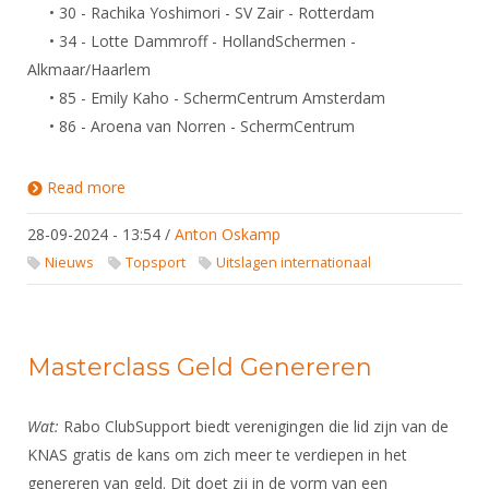
• 30 - Rachika Yoshimori - SV Zair - Rotterdam
• 34 - Lotte Dammroff - HollandSchermen -
Alkmaar/Haarlem
• 85 - Emily Kaho - SchermCentrum Amsterdam
• 86 - Aroena van Norren - SchermCentrum
Read more
about Uitslagen Wereldbeker Circuit / Europees
Circuit Pupillen, Cadetten, U23, FFE
28-09-2024 - 13:54
/
Anton Oskamp
Nieuws
Topsport
Uitslagen internationaal
Masterclass Geld Genereren
Wat:
Rabo ClubSupport biedt verenigingen die lid zijn van de
KNAS gratis de kans om zich meer te verdiepen in het
genereren van geld. Dit doet zij in de vorm van een