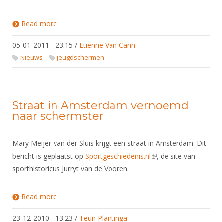
Alle Verenigingen
Opleidingen
Nieuws
Read more
about U23 wedstrijden
Wedstrijdorganisatie
Tuchtzaken
Verenigingsondersteuning
Nieuws
05-01-2011 - 23:15
Archief
/
Etienne Van Cann
Witte Vlekkenplan
Nieuws
Jeugdschermen
Aanvragen van scheidsrechters
Infotheek
Oprichting Vereniging
Scheidsrechterslijst
Bibliotheek
Overschrijven leden
Import inschrijvingen uit Nahouw
Straat in Amsterdam vernoemd
ALV
naar schermster
Verwerk wedstrijduitslagen
Touché
NK organiseren
Mary Meijer-van der Sluis krijgt een straat in Amsterdam. Dit
Promotie en logo
bericht is geplaatst op
Sportgeschiedenis.nl
(link is external)
, de site van
sporthistoricus Jurryt van de Vooren.
Geschiedenis van het schermen
Read more
about Straat in Amsterdam vernoemd naar
schermster
23-12-2010 - 13:23
/
Teun Plantinga