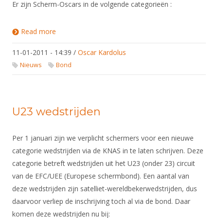
DBT
Nieuws
Er zijn Scherm-Oscars in de volgende categorieën :
Website
Organisatie
NK organiseren
Ranglijsten
Brassardsysteem
FBT
Gebruiksvoorwaarden
Bestuur
Read more
about Mê Ger Visser krijgt Carrière Scherm-Oscar
Inschrijven
SBT
2010
Handleiding
Voor coaches en leraren
Commissies
Reglementen
11-01-2011 - 14:39
/
Oscar Kardolus
Talentontwikkeling
Historie
Nieuws
Ereleden
Nieuws
Bond
Materiaal
Nationale opleidingen
Leden van Verdiensten
Atletencommissie
Schermpaspoort
Internationale opleidingen
Vacatures
Rolstoelschermen
Internationale Titeltoernooien
U23 wedstrijden
Opleidingen
Bondsbureau
Internationale aanmeldingen
Wedstrijdkalender
Leraar
Per 1 januari zijn we verplicht schermers voor een nieuwe
Contact
KNAS Keurmerk
categorie wedstrijden via de KNAS in te laten schrijven. Deze
Voor scheidsrechters
Medewerkers
categorie betreft wedstrijden uit het U23 (onder 23) circuit
NK's
Nieuws
van de EFC/UEE (Europese schermbond). Een aantal van
Samenwerking
JPT
deze wedstrijden zijn satelliet-wereldbekerwedstrijden, dus
Scheidsrechterslijst
Formulieren
JEC
daarvoor verliep de inschrijving toch al via de bond. Daar
Scheidsrechter Documentatie
komen deze wedstrijden nu bij:
Veteranenwedstrijden