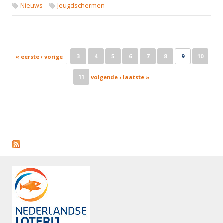
Nieuws
Jeugdschermen
Pages
3
4
5
6
7
8
9
10
« eerste
‹ vorige
…
11
volgende ›
laatste »