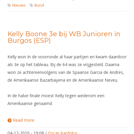
Nieuws
Bond
Kelly Boone 3e bij WB Junioren in
Burgos (ESP)
Kelly won In de voorronde al haar partijen en kwam daardoor
als 3e op het tableau. Bij de 64 was ze vrijgesteld. Daarna
won ze achtereenvolgens van de Spaanse Garcia de Andres,
de Amerikaanse Bazarbayena en de Amerikaanse Neveu.
In de halve finale moest Kelly tegen wederom een
Amerikaanse genaamd
Read more
about Kelly Boone 3e bij WB Junioren in Burgos
(ESP)
04-12-2010 - 19:08
/
Oscar Kardolus