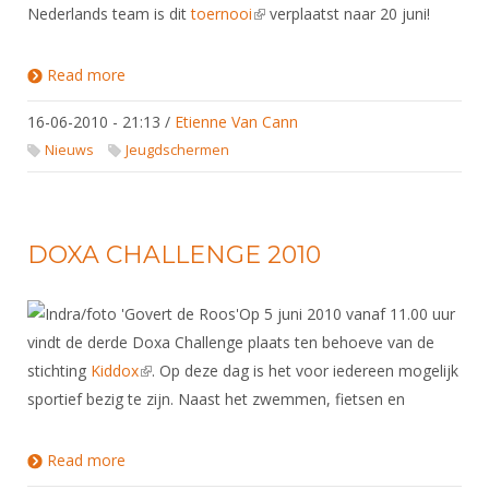
Nederlands team is dit
toernooi
(link is external)
verplaatst naar 20 juni!
Read more
about A.s. Jeugd Punten Toernooi
16-06-2010 - 21:13
/
Etienne Van Cann
Nieuws
Jeugdschermen
DOXA CHALLENGE 2010
Op 5 juni 2010 vanaf 11.00 uur
vindt de derde Doxa Challenge plaats ten behoeve van de
stichting
Kiddox
(link is external)
. Op deze dag is het voor iedereen mogelijk
sportief bezig te zijn. Naast het zwemmen, fietsen en
Read more
about DOXA CHALLENGE 2010