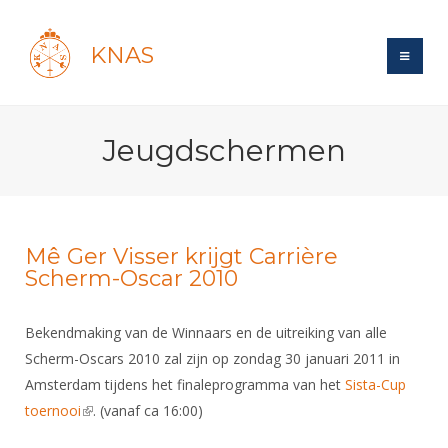
KNAS
Site
Jeugdschermen
Bond
Login
Schermen
Bond
Recent posts
Beleid
Topsport
Books
Breedtesport
Mê Ger Visser krijgt Carrière
Lidmaatschap
Scherm-Oscar 2010
Polls
Introductie
Informatie
Wat is topsport
Tarieven
Forums
Recreatiesport
Nieuws
Bekendmaking van de Winnaars en de uitreiking van alle
Forums
Voor de jeugd
Reglementen
Maandelijks archief
Veteranen
Scherm-Oscars 2010 zal zijn op zondag 30 januari 2011 in
NK's
Spreekbeurtpakket
Ledencijfers
Zoek Vereniging
Forums
Amsterdam tijdens het finaleprogramma van het
Sista-Cup
Lichtzwaardschermen
Evenement
Ouders en vereniging
toernooi
(link is external)
. (vanaf ca 16:00)
Sponsors en Partners
Oranje
Schermforum
Contact
Wedstrijdsport
Jeugdkampen