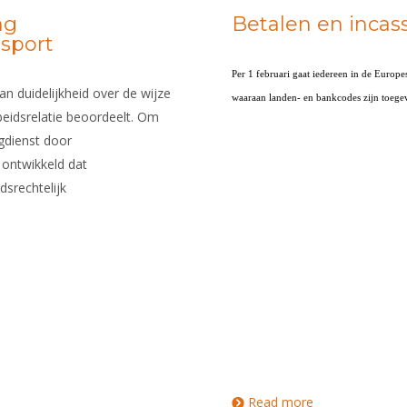
ng
Betalen en incass
sport
Per 1 februari gaat iedereen in de Europ
an duidelijkheid over de wijze
waaraan landen- en bankcodes zijn toege
eidsrelatie beoordeelt. Om
gdienst door
ntwikkeld dat
dsrechtelijk
Read more
about