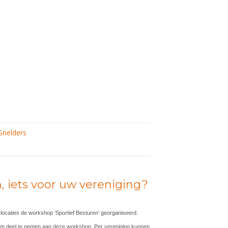
sten
Snelders
, iets voor uw vereniging?
locaties de workshop ‘Sportief Besturen’ georganiseerd.
 om deel te nemen aan deze workshop. Per vereniging kunnen