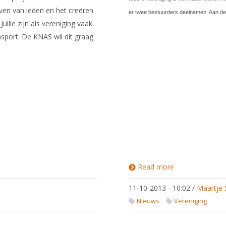
rven van leden en het creëren
er twee bestuurders deelnemen. Aan de
ullie zijn als vereniging vaak
sport. De KNAS wil dit graag
Read more
about
Sportief
Besturen,
11-10-2013 - 10:02
/
Maartje 
iets voor
uw
Nieuws
Vereniging
vereniging?