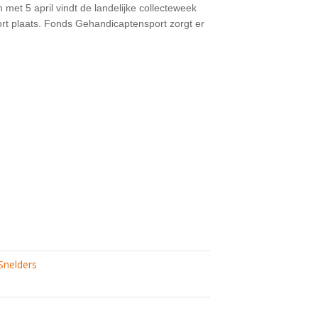
 met 5 april vindt de landelijke collecteweek
t plaats. Fonds Gehandicaptensport zorgt er
r
port
Snelders
 of
drag