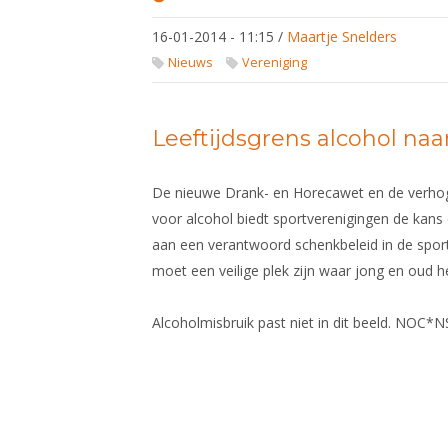
Stroomschema
beoordeling
16-01-2014 - 11:15
/
Maartje Snelders
rechtsverhoudingen
in de sport
Nieuws
Vereniging
Leeftijdsgrens alcohol naar
De nieuwe Drank- en Horecawet en de verhogi
voor alcohol biedt sportverenigingen de kans
aan een verantwoord schenkbeleid in de sport
moet een veilige plek zijn waar jong en oud h
Alcoholmisbruik past niet in dit beeld. NOC*N