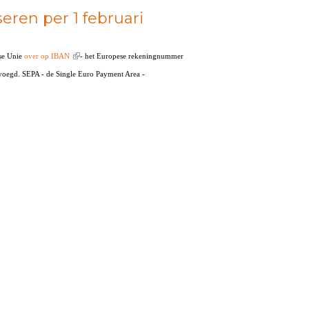
eren per 1 februari
ese Unie
over op IBAN
(link is external)
- het Europese rekeningnummer
voegd. SEPA - de Single Euro Payment Area -