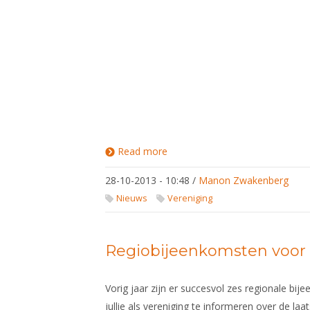
Read more
about
Sportimpuls:
de volgende
28-10-2013 - 10:48
/
Manon Zwakenberg
ronde open
in 2014
Nieuws
Vereniging
Regiobijeenkomsten voor
Vorig jaar zijn er succesvol zes regionale b
jullie als vereniging te informeren over de laa