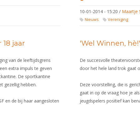
Betalen
en
10-01-2014 - 15:20
/
Maartje 
incasseren
per 1
Nieuws
Vereniging
februari
 18 jaar
'Wel Winnen, hè!'
ng van de leeftijdsgrens
De succesvolle theatervoorste
 een extra impuls te geven
door het hele land trok gaat o
kantine. De sportkantine
et gezellig hebben.
Deze voorstelling, die is geric
gaat in op de vraag hoe je als
SF en de bij haar aangesloten
jeugdspelers positief kan ben