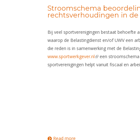
Stroomschema beoordeli
rechtsverhoudingen in de 
Bij veel sportverenigingen bestaat behoefte a
waarop de Belastingdienst en/of UWV een arb
die reden is in samenwerking met de Belastin
www.sportwerkgever.nl
(link is external)
een stroomschema o
sportverenigingen helpt vanuit fiscaal en arbei
Read more
about