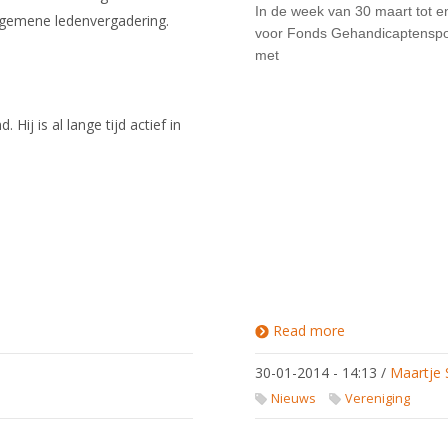
In de week van 30 maart tot en
algemene ledenvergadering.
voor Fonds Gehandicaptenspor
met
ij is al lange tijd actief in
Read more
about Collectee
voor Fonds
Gehandicaptens
30-01-2014 - 14:13
/
Maartje 
en ontvang 25%
15% van het
Nieuws
Vereniging
opgehaalde be