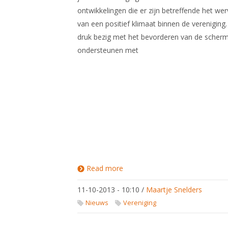
ontwikkelingen die er zijn betreffende het we
van een positief klimaat binnen de vereniging. J
druk bezig met het bevorderen van de scherm
ondersteunen met
Read more
about
Regiobijeenkomsten
voor verenigingen
11-10-2013 - 10:10
/
Maartje Snelders
Nieuws
Vereniging