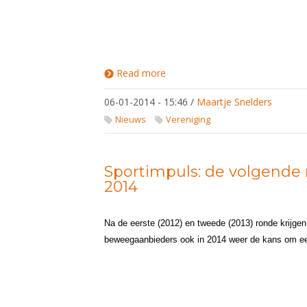
Read more
about
Leeftijdsgrens
alcohol naar
06-01-2014 - 15:46
/
Maartje Snelders
18 jaar
Nieuws
Vereniging
Sportimpuls: de volgende
2014
Na de eerste (2012) en tweede (2013) ronde krijgen 
beweegaanbieders ook in 2014 weer de kans om een