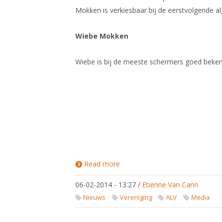
Mokken is verkiesbaar bij de eerstvolgende 
Wiebe Mokken
Wiebe is bij de meeste schermers goed bekend. H
Read more
about
Wiebe
Mokken
06-02-2014 - 13:27
/
Etienne Van Cann
kandidaat
voorzitter
Nieuws
Vereniging
ALV
Media