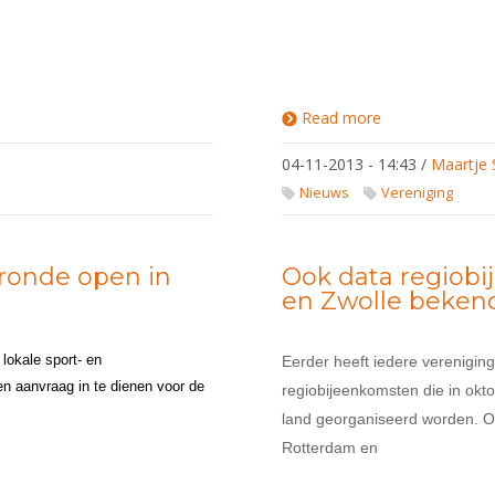
Read more
about 'Wel
Winnen,
hè!'
04-11-2013 - 14:43
/
Maartje 
seizoen
2013/2014
Nieuws
Vereniging
 ronde open in
Ook data regiob
en Zwolle beken
lokale sport- en
Eerder heeft iedere verenigin
 aanvraag in te dienen voor de
regiobijeenkomsten die in ok
land georganiseerd worden. O
Rotterdam en