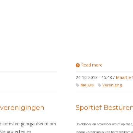
Read more
about Ook data
regiobijeenkom
Rotterdam en
24-10-2013 - 15:48
/
Maartje 
Zwolle bekend
Nieuws
Vereniging
 verenigingen
Sportief Besturen
ijeenkomsten georganiseerd om
In oktober en november wordt op twee 
tste projecten en
Iedere vereniging is van harte welkom