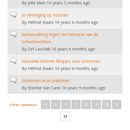
Alle Verenigingen
By
Jelle Klein
16 years 5 months ago
Opleidingen
Nieuws
Normal topic
Wedstrijdorganisatie
Je vereniging op Youtube
Tuchtzaken
Verenigingsondersteuning
By
Helmut Baars
16 years 6 months ago
Nieuws
Archief
Witte Vlekkenplan
Normal topic
Samenvatting regels ten behoeve van de
Aanvragen van scheidsrechters
scheidsrechters
Infotheek
Oprichting Vereniging
Scheidsrechterslijst
By
Sef Laschek
16 years 6 months ago
Bibliotheek
Overschrijven leden
Import inschrijvingen uit Nahouw
Normal topic
Klassieke internet filmpjes over schermen
ALV
Verwerk wedstrijduitslagen
By
Helmut Baars
16 years 6 months ago
Touché
NK organiseren
Normal topic
Schermen in de publiciteit
By
Etienne Van Cann
16 years 9 months ago
Promotie en logo
Pages
4
5
6
7
8
9
10
11
« first
‹ previous
Geschiedenis van het schermen
…
12