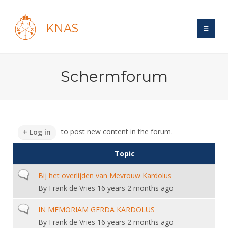
KNAS
Site
Schermforum
Bond
Login
Schermen
Bond
Recent posts
Beleid
Topsport
Books
Breedtesport
to post new content in the forum.
Log in
Lidmaatschap
Polls
Introductie
Informatie
Wat is topsport
Topic
Tarieven
Forums
Recreatiesport
Nieuws
Forums
Voor de jeugd
Reglementen
Normal topic
Bij het overlijden van Mevrouw Kardolus
Maandelijks archief
Veteranen
NK's
By
Frank de Vries
16 years 2 months ago
Spreekbeurtpakket
Ledencijfers
Zoek Vereniging
Forums
Lichtzwaardschermen
Evenement
Ouders en vereniging
Normal topic
Sponsors en Partners
IN MEMORIAM GERDA KARDOLUS
Oranje
Schermforum
Contact
By
Frank de Vries
16 years 2 months ago
Wedstrijdsport
Jeugdkampen