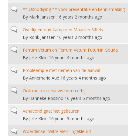
DBT
Nieuws
Website
Organisatie
NK organiseren
Ranglijsten
Normal topic
** Uitnodiging ** voor presentatie én kennismaking
Brassardsysteem
FBT
Gebruiksvoorwaarden
Bestuur
By
Mark Janssen
16 years 2 months ago
Inschrijven
SBT
Handleiding
Voor coaches en leraren
Commissies
Normal topic
Overlijden oud-kampioen Maarten Siffels
Reglementen
Talentontwikkeling
Historie
By
Rorik Janssen
16 years 2 months ago
Nieuws
Ereleden
Materiaal
Nationale opleidingen
Leden van Verdiensten
Normal topic
Ferrum Vetum en Ferrum Vetum Futuri in Gouda
Atletencommissie
Schermpaspoort
By
Jelle Klein
16 years 4 months ago
Internationale opleidingen
Vacatures
Rolstoelschermen
Internationale Titeltoernooien
Normal topic
Opleidingen
Probleempje met nemen van de aanval
Bondsbureau
By
Annemarie Aué
16 years 4 months ago
Internationale aanmeldingen
Wedstrijdkalender
Leraar
Contact
Normal topic
Ook radio interviews horen erbij
KNAS Keurmerk
Voor scheidsrechters
By
Hanneke Rossino
16 years 5 months ago
Medewerkers
NK's
Nieuws
Samenwerking
Normal topic
Vanavond gaat het gebeuren!
JPT
By
Jelle Klein
16 years 5 months ago
Scheidsrechterslijst
Formulieren
JEC
Scheidsrechter Documentatie
Normal topic
Woerdense "Witte Vlek" ingekleurd
Veteranenwedstrijden