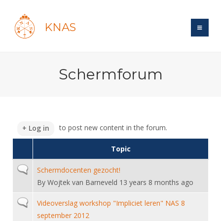
KNAS
Site
Schermforum
Bond
Login
Schermen
Bond
Recent posts
Beleid
Topsport
Books
Breedtesport
to post new content in the forum.
Log in
Lidmaatschap
Polls
Introductie
Informatie
Wat is topsport
Topic
Tarieven
Forums
Recreatiesport
Nieuws
Forums
Voor de jeugd
Reglementen
Normal topic
Schermdocenten gezocht!
Maandelijks archief
Veteranen
NK's
By
Wojtek van Barneveld
13 years 8 months ago
Spreekbeurtpakket
Ledencijfers
Zoek Vereniging
Forums
Lichtzwaardschermen
Evenement
Ouders en vereniging
Normal topic
Sponsors en Partners
Videoverslag workshop "Impliciet leren" NAS 8
Oranje
Schermforum
Contact
september 2012
Wedstrijdsport
Jeugdkampen