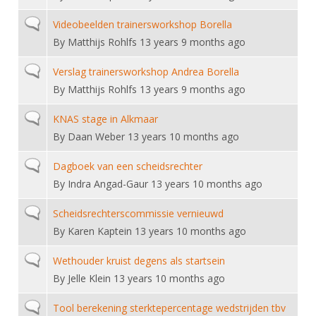
Alle Verenigingen
Opleidingen
Normal topic
Videobeelden trainersworkshop Borella
Nieuws
Wedstrijdorganisatie
Tuchtzaken
By
Matthijs Rohlfs
13 years 9 months ago
Verenigingsondersteuning
Nieuws
Archief
Normal topic
Verslag trainersworkshop Andrea Borella
Witte Vlekkenplan
Aanvragen van scheidsrechters
By
Matthijs Rohlfs
13 years 9 months ago
Infotheek
Oprichting Vereniging
Scheidsrechterslijst
Normal topic
KNAS stage in Alkmaar
Bibliotheek
Overschrijven leden
By
Daan Weber
13 years 10 months ago
Import inschrijvingen uit Nahouw
ALV
Verwerk wedstrijduitslagen
Normal topic
Dagboek van een scheidsrechter
Touché
By
Indra Angad-Gaur
13 years 10 months ago
NK organiseren
Normal topic
Scheidsrechterscommissie vernieuwd
Promotie en logo
By
Karen Kaptein
13 years 10 months ago
Normal topic
Geschiedenis van het schermen
Wethouder kruist degens als startsein
By
Jelle Klein
13 years 10 months ago
Normal topic
Tool berekening sterktepercentage wedstrijden tbv