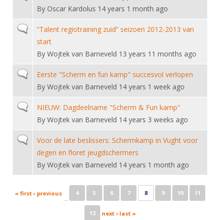
By
Oscar Kardolus
14 years 1 month ago
Normal topic
“Talent regiotraining zuid” seizoen 2012-2013 van
start
By
Wojtek van Barneveld
13 years 11 months ago
Normal topic
Eerste "Scherm en fun kamp" succesvol verlopen
By
Wojtek van Barneveld
14 years 1 week ago
Normal topic
NIEUW: Dagdeelname "Scherm & Fun kamp"
By
Wojtek van Barneveld
14 years 3 weeks ago
Normal topic
Voor de late beslissers: Schermkamp in Vught voor
degen en floret jeugdschermers
By
Wojtek van Barneveld
14 years 1 month ago
Pages
4
5
6
7
8
9
10
11
« first
‹ previous
…
12
next ›
last »