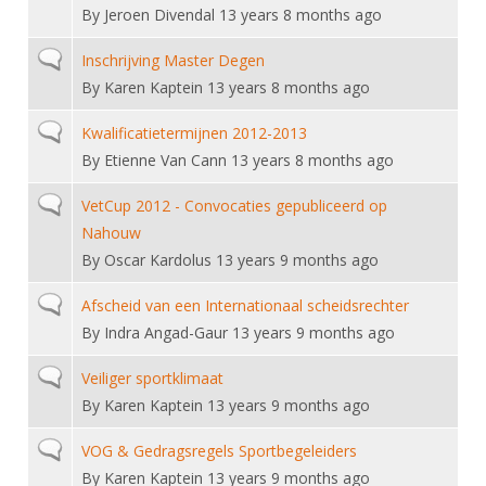
DBT
Nieuws
Website
By
Jeroen Divendal
13 years 8 months ago
Organisatie
NK organiseren
Ranglijsten
Brassardsysteem
FBT
Gebruiksvoorwaarden
Bestuur
Normal topic
Inschrijving Master Degen
Inschrijven
SBT
By
Karen Kaptein
13 years 8 months ago
Handleiding
Voor coaches en leraren
Commissies
Reglementen
Talentontwikkeling
Historie
Normal topic
Kwalificatietermijnen 2012-2013
Nieuws
Ereleden
Materiaal
By
Etienne Van Cann
13 years 8 months ago
Nationale opleidingen
Leden van Verdiensten
Atletencommissie
Schermpaspoort
Normal topic
VetCup 2012 - Convocaties gepubliceerd op
Internationale opleidingen
Vacatures
Rolstoelschermen
Nahouw
Internationale Titeltoernooien
Opleidingen
By
Oscar Kardolus
13 years 9 months ago
Bondsbureau
Internationale aanmeldingen
Wedstrijdkalender
Leraar
Normal topic
Afscheid van een Internationaal scheidsrechter
Contact
KNAS Keurmerk
By
Indra Angad-Gaur
13 years 9 months ago
Voor scheidsrechters
Medewerkers
NK's
Normal topic
Veiliger sportklimaat
Nieuws
Samenwerking
JPT
By
Karen Kaptein
13 years 9 months ago
Scheidsrechterslijst
Formulieren
JEC
Normal topic
VOG & Gedragsregels Sportbegeleiders
Scheidsrechter Documentatie
By
Karen Kaptein
13 years 9 months ago
Veteranenwedstrijden