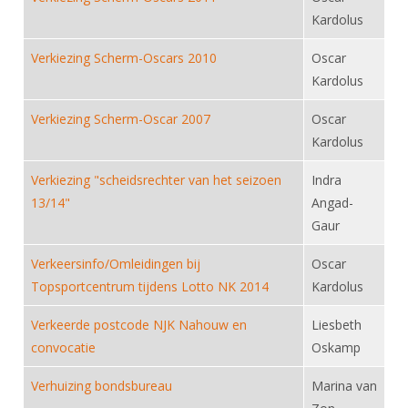
DBT
Nieuws
Website
Organisatie
Kardolus
NK organiseren
Ranglijsten
Brassardsysteem
FBT
Gebruiksvoorwaarden
Bestuur
Verkiezing Scherm-Oscars 2010
Oscar
Inschrijven
SBT
Handleiding
Voor coaches en leraren
Kardolus
Commissies
Reglementen
Talentontwikkeling
Historie
Nieuws
Ereleden
Verkiezing Scherm-Oscar 2007
Oscar
Materiaal
Kardolus
Nationale opleidingen
Leden van Verdiensten
Atletencommissie
Schermpaspoort
Internationale opleidingen
Verkiezing "scheidsrechter van het seizoen
Indra
Vacatures
Rolstoelschermen
13/14"
Internationale Titeltoernooien
Angad-
Opleidingen
Gaur
Bondsbureau
Internationale aanmeldingen
Wedstrijdkalender
Leraar
Verkeersinfo/Omleidingen bij
Contact
Oscar
KNAS Keurmerk
Topsportcentrum tijdens Lotto NK 2014
Kardolus
Voor scheidsrechters
Medewerkers
NK's
Verkeerde postcode NJK Nahouw en
Liesbeth
Nieuws
Samenwerking
JPT
convocatie
Oskamp
Scheidsrechterslijst
Formulieren
JEC
Verhuizing bondsbureau
Marina van
Scheidsrechter Documentatie
Veteranenwedstrijden