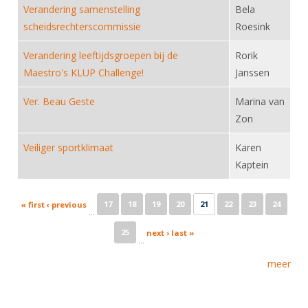
Verandering samenstelling
Bela
scheidsrechterscommissie
Roesink
Verandering leeftijdsgroepen bij de
Rorik
Maestro's KLUP Challenge!
Janssen
Ver. Beau Geste
Marina van
Zon
Veiliger sportklimaat
Karen
Kaptein
Pages
17
18
19
20
21
22
23
24
« first
‹ previous
…
25
next ›
last »
…
meer