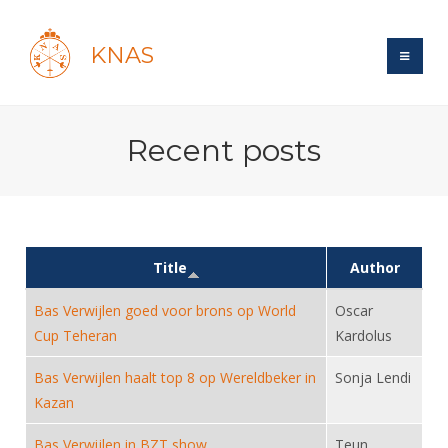
KNAS
Site
Recent posts
Bond
Login
Schermen
Bond
Recent posts
Beleid
Topsport
Books
Breedtesport
Lidmaatschap
Title
Author
Polls
Introductie
Informatie
Wat is topsport
Tarieven
Bas Verwijlen goed voor brons op World
Oscar
Forums
Recreatiesport
Nieuws
Forums
Cup Teheran
Kardolus
Voor de jeugd
Reglementen
Maandelijks archief
Veteranen
NK's
Spreekbeurtpakket
Ledencijfers
Bas Verwijlen haalt top 8 op Wereldbeker in
Sonja Lendi
Zoek Vereniging
Forums
Lichtzwaardschermen
Kazan
Evenement
Ouders en vereniging
Sponsors en Partners
Oranje
Schermforum
Contact
Wedstrijdsport
Bas Verwijlen in BZT show
Jeugdkampen
Teun