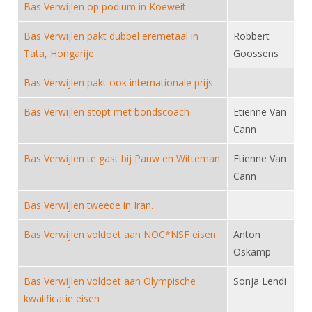
Alle Verenigingen
Bas Verwijlen op podium in Koeweit
Opleidingen
Nieuws
Bas Verwijlen pakt dubbel eremetaal in
Wedstrijdorganisatie
Robbert
Tuchtzaken
Tata, Hongarije
Verenigingsondersteuning
Goossens
Nieuws
Archief
Witte Vlekkenplan
Bas Verwijlen pakt ook internationale prijs
Aanvragen van scheidsrechters
Infotheek
Oprichting Vereniging
Scheidsrechterslijst
Bas Verwijlen stopt met bondscoach
Etienne Van
Bibliotheek
Overschrijven leden
Cann
Import inschrijvingen uit Nahouw
ALV
Bas Verwijlen te gast bij Pauw en Witteman
Etienne Van
Verwerk wedstrijduitslagen
Cann
Touché
NK organiseren
Bas Verwijlen tweede in Iran.
Promotie en logo
Bas Verwijlen voldoet aan NOC*NSF eisen
Anton
Oskamp
Geschiedenis van het schermen
Bas Verwijlen voldoet aan Olympische
Sonja Lendi
kwalificatie eisen