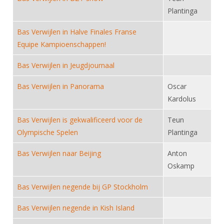
DBT
Nieuws
Website
Organisatie
Plantinga
NK organiseren
Ranglijsten
Brassardsysteem
FBT
Gebruiksvoorwaarden
Bestuur
Bas Verwijlen in Halve Finales Franse
Inschrijven
SBT
Handleiding
Voor coaches en leraren
Equipe Kampioenschappen!
Commissies
Reglementen
Talentontwikkeling
Historie
Nieuws
Ereleden
Bas Verwijlen in Jeugdjournaal
Materiaal
Nationale opleidingen
Leden van Verdiensten
Atletencommissie
Bas Verwijlen in Panorama
Oscar
Schermpaspoort
Internationale opleidingen
Kardolus
Vacatures
Rolstoelschermen
Internationale Titeltoernooien
Opleidingen
Bas Verwijlen is gekwalificeerd voor de
Teun
Bondsbureau
Internationale aanmeldingen
Olympische Spelen
Wedstrijdkalender
Plantinga
Leraar
Contact
KNAS Keurmerk
Bas Verwijlen naar Beijing
Anton
Voor scheidsrechters
Medewerkers
Oskamp
NK's
Nieuws
Samenwerking
JPT
Bas Verwijlen negende bij GP Stockholm
Scheidsrechterslijst
Formulieren
JEC
Bas Verwijlen negende in Kish Island
Scheidsrechter Documentatie
Veteranenwedstrijden