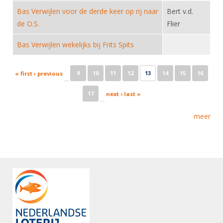
Bas Verwijlen voor de derde keer op rij naar
Bert v.d.
de O.S.
Flier
Bas Verwijlen wekelijks bij Frits Spits
Pages
9
10
11
12
13
14
15
16
« first
‹ previous
…
17
next ›
last »
…
meer