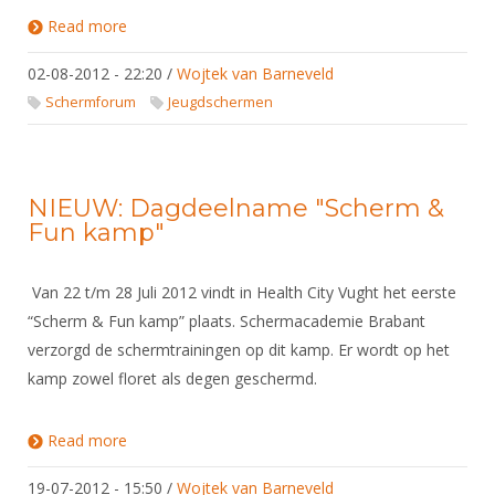
Read more
about Eerste "Scherm en fun kamp" succesvol
verlopen
02-08-2012 - 22:20
/
Wojtek van Barneveld
Schermforum
Jeugdschermen
NIEUW: Dagdeelname "Scherm &
Fun kamp"
Van 22 t/m 28 Juli 2012 vindt in Health City Vught het eerste
“Scherm & Fun kamp” plaats. Schermacademie Brabant
verzorgd de schermtrainingen op dit kamp. Er wordt op het
kamp zowel floret als degen geschermd.
Read more
about NIEUW: Dagdeelname "Scherm & Fun
kamp"
19-07-2012 - 15:50
/
Wojtek van Barneveld