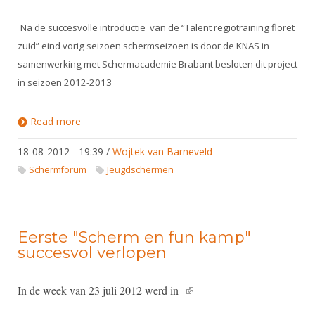
Alle Verenigingen
Opleidingen
Na de succesvolle introductie
van de “Talent regiotraining floret
Nieuws
Wedstrijdorganisatie
Tuchtzaken
zuid” eind vorig seizoen schermseizoen is door de KNAS in
Verenigingsondersteuning
Nieuws
Archief
samenwerking met Schermacademie Brabant besloten dit project
Witte Vlekkenplan
in seizoen 2012-2013
Aanvragen van scheidsrechters
Infotheek
Oprichting Vereniging
Scheidsrechterslijst
Read more
about “Talent regiotraining zuid” seizoen 2012-
Bibliotheek
Overschrijven leden
2013 van start
Import inschrijvingen uit Nahouw
18-08-2012 - 19:39
/
Wojtek van Barneveld
ALV
Verwerk wedstrijduitslagen
Schermforum
Jeugdschermen
Touché
NK organiseren
Promotie en logo
Eerste "Scherm en fun kamp"
succesvol verlopen
Geschiedenis van het schermen
In de week van 23 juli 2012 werd in
(link is external)