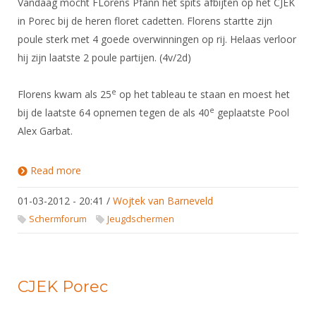
Vandaag mocht FLorens Pfann het spits afbijten op het CJEK
in Porec bij de heren floret cadetten. Florens startte zijn
poule sterk met 4 goede overwinningen op rij. Helaas verloor
hij zijn laatste 2 poule partijen. (4v/2d)
e
Florens kwam als 25
op het tableau te staan en moest het
e
bij de laatste 64 opnemen tegen de als 40
geplaatste Pool
Alex Garbat.
Read more
about CJEK Porec dag 1
01-03-2012 - 20:41
/
Wojtek van Barneveld
Schermforum
Jeugdschermen
CJEK Porec