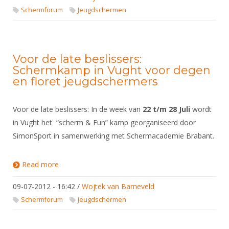
Schermforum
Jeugdschermen
Voor de late beslissers:
Schermkamp in Vught voor degen
en floret jeugdschermers
Voor de late beslissers: In de week van
22 t/m 28 Juli
wordt
in Vught het “scherm & Fun” kamp georganiseerd door
SimonSport in samenwerking met Schermacademie Brabant.
Read more
about Voor de late beslissers: Schermkamp in
Vught voor degen en floret jeugdschermers
09-07-2012 - 16:42
/
Wojtek van Barneveld
Schermforum
Jeugdschermen