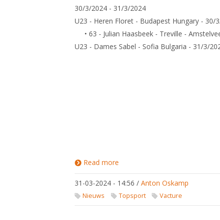
30/3/2024 - 31/3/2024
U23 - Heren Floret - Budapest Hungary - 30/
• 63 - Julian Haasbeek - Treville - Amstelve
U23 - Dames Sabel - Sofia Bulgaria - 31/3/20
Read more
about
Uitslagen
Wereldbeker
31-03-2024 - 14:56
/
Anton Oskamp
Circuit /
Europees
Nieuws
Topsport
Vacture
Circuit
Pupillen,
Cadetten,