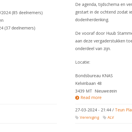
De agenda, tijdschema en verg
gestart in de ochtend zodat ie
3/2024 (85 deelnemers)
dodenherdenking.
en
24 (37 deelnemers)
De vooraf door Huub Stammes
aan deze vergaderstukken to
onderdeel van zijn.
Locatie:
Bondsbureau KNAS
Kelvinbaan 48
3439 MT Nieuwegein
Read more
about Algemen
Ledenvergaderi
voorjaar 2024
27-03-2024 - 21:44
/
Teun Pla
Vereniging
ALV