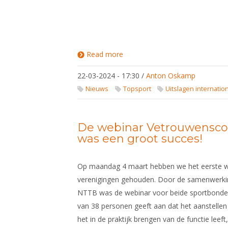
Read more
about
Uitslagen
Wereldbeker
22-03-2024 - 17:30
/
Anton Oskamp
Circuit /
Europees
Nieuws
Topsport
Uitslagen internatio
Circuit
Pupillen,
Cadetten,
U23
De webinar Vetrouwensco
was een groot succes!
Op maandag 4 maart hebben we het eerste w
verenigingen gehouden. Door de samenwerki
NTTB was de webinar voor beide sportbonde
van 38 personen geeft aan dat het aanstellen
het in de praktijk brengen van de functie leeft