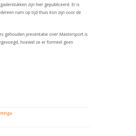
aderstukken zijn hier gepubliceerd. Er is
dereen ruim op tijd thuis kon zijn voor de
 gehouden presentatie over Mastersport is
egevoegd, hoewel ze er formeel geen
e
ng
ntinga