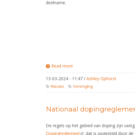
deelname.
Read more
about De webinar
Vetrouwenscontactpersonen
was een groot succes!
13-03-2024 - 11:47
/
Ashley Ophorst
Nieuws
Vereniging
Nationaal dopingregleme
De regels op het gebied van doping zijn vastg
Dopingreglement
(link is external)
, dat is opgesteld door de