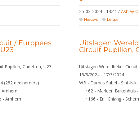
Enquête
Nederlandse
25-03-2024 - 13:41
/
Ashley O
Akademie van
Schermleraren
Nieuws
Leraar
cuit / Europees
Uitslagen Wereld
, U23
Circuit Pupillen,
it Pupillen, Cadetten, U23
Uitslagen Wereldbeker Circuit 
15/3/2024 - 17/3/2024
24 (282 deelnemers)
WB - Dames Sabel - Sint-Nikl
- Arnhem
• 62 - Marleen Buitenhuis
e - Arnhem
• 166 - Enli Chiang - Sch