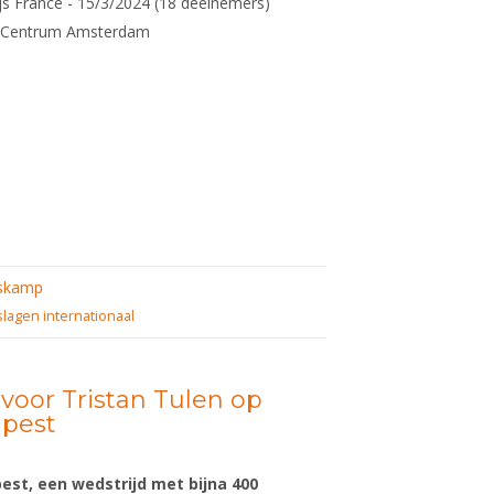
s France - 15/3/2024 (18 deelnemers)
rmCentrum Amsterdam
 EK
men,
24,
skamp
slagen internationaal
 voor Tristan Tulen op
apest
est, een wedstrijd met bijna 400