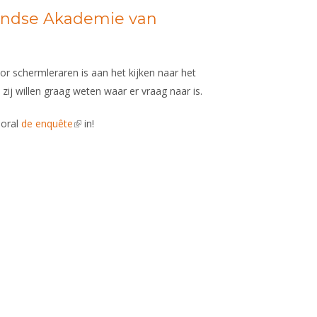
andse Akademie van
 schermleraren is aan het kijken naar het
zij willen graag weten waar er vraag naar is.
ooral
de enquête
(link is external)
in!