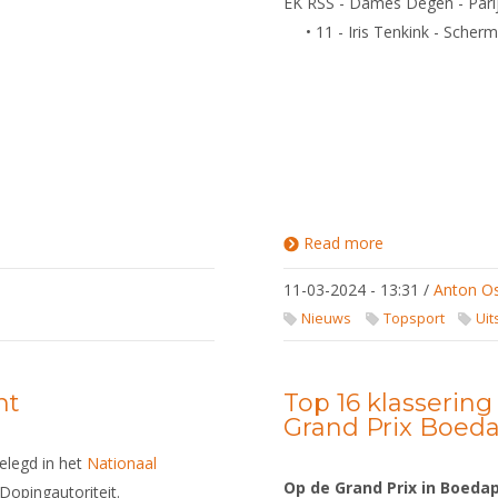
EK RSS - Dames Degen - Parij
• 11 - Iris Tenkink - Sche
Read more
about Uitslagen
Roelstoelscher
10-15 maart 20
11-03-2024 - 13:31
/
Anton O
Parijs
Nieuws
Topsport
Uit
nt
Top 16 klassering
Grand Prix Boed
elegd in het
Nationaal
Op de Grand Prix in Boedap
 Dopingautoriteit.