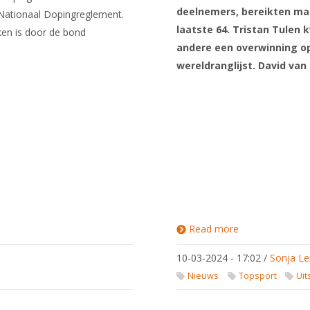
deelnemers, bereikten maa
 Nationaal Dopingreglement.
laatste 64. Tristan Tulen
ken is door de bond
andere een overwinning op
wereldranglijst. David van
Read more
about Top
16
klassering
10-03-2024 - 17:02
/
Sonja Le
voor
Tristan
Nieuws
Topsport
Uit
Tulen op
Grand Prix
Boedapest