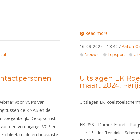
Read more
about
Uitslagen
Wereldbeker
16-03-2024 - 18:42
/
Anton O
Circuit /
Europees
naal
Nieuws
Topsport
Uit
Circuit
Pupillen,
Cadetten,
U23
ntactpersonen
Uitslagen EK Roe
maart 2024, Parij
ebinar voor VCP’s van
Uitslagen EK Roelstoelscherm
ng tussen de KNAS en de
n toegankelijk. De opkomst
EK RSS - Dames Floret - Pari
 van een verenigings-VCP en
• 15 - Iris Tenkink - Sche
, zo bleek uit de enthousiaste