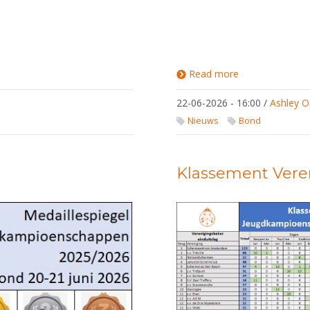
Read more
about Ruim
€55.486,-
namens de
22-06-2026 - 16:00
/
Ashley O
Nederlandse
Loterij voor
Nieuws
Bond
de KNAS!
Klassement Vere