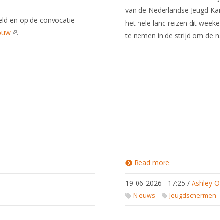
van de Nederlandse Jeugd Ka
eld en op de convocatie
het hele land reizen dit wee
ouw
(link is external)
.
te nemen in de strijd om de na
Read more
about
NJK -
Volg
19-06-2026 - 17:25
/
Ashley O
het live
via
Nieuws
Jeugdschermen
Fencing
Time
Live