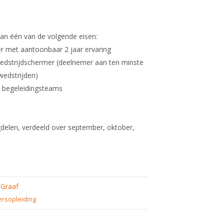
an één van de volgende eisen:
er met aantoonbaar 2 jaar ervaring
wedstrijdschermer (deelnemer aan ten minste
wedstrijden)
e begeleidingsteams
gdelen, verdeeld over september, oktober,
 Graaf
ersopleiding