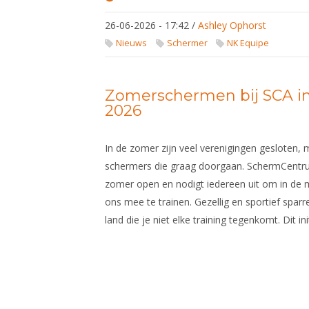
NK
Equipe:
26-06-2026 - 17:42
/
Ashley Ophorst
houd
rekening
Nieuws
Schermer
NK Equipe
met de
warmte
dit
weekend
Zomerschermen bij SCA in 
2026
In de zomer zijn veel verenigingen gesloten, m
schermers die graag doorgaan. SchermCentru
zomer open en nodigt iedereen uit om in de m
ons mee te trainen. Gezellig en sportief spar
land die je niet elke training tegenkomt. Dit init