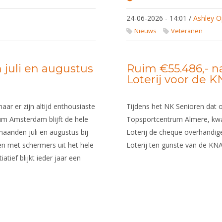
Veteranen
clinicdag 6
24-06-2026 - 14:01
/
Ashley O
september
2026
Nieuws
Veteranen
juli en augustus
Ruim €55.486,- 
Loterij voor de K
aar er zijn altijd enthousiaste
Tijdens het NK Senioren dat o
m Amsterdam blijft de hele
Topsportcentrum Almere, kw
aanden juli en augustus bij
Loterij de cheque overhandig
ren met schermers uit het hele
Loterij ten gunste van de KN
iatief blijkt ieder jaar een