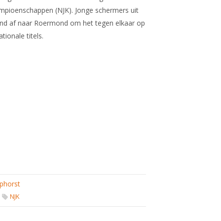
mpioenschappen (NJK). Jonge schermers uit
kend af naar Roermond om het tegen elkaar op
tionale titels.
phorst
NJK