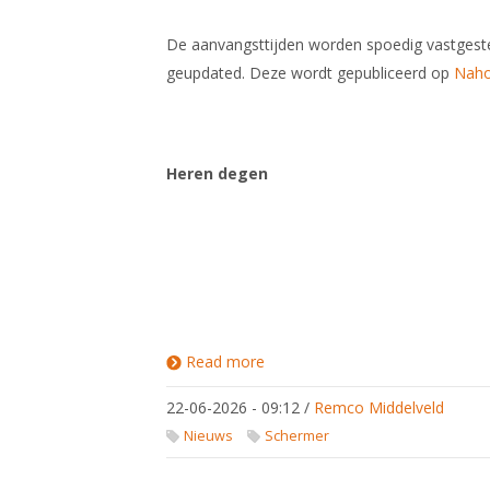
De aanvangsttijden worden spoedig vastgest
geupdated. Deze wordt gepubliceerd op
Nah
Heren degen
Read more
about
Deelnemers
NK equipe
22-06-2026 - 09:12
/
Remco Middelveld
2026
Nieuws
Schermer