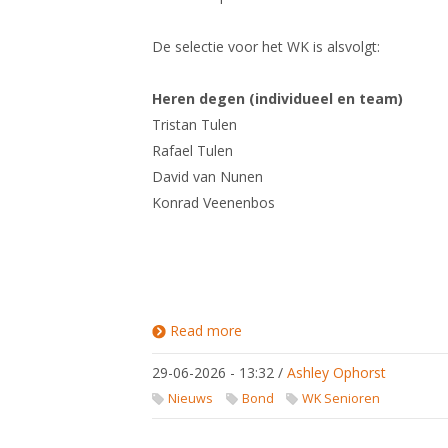
De selectie voor het WK is alsvolgt:
Heren degen (individueel en team)
Tristan Tulen
Rafael Tulen
David van Nunen
Konrad Veenenbos
Read more
about
Selectie
WK
29-06-2026 - 13:32
/
Ashley Ophorst
Senioren
2026
Nieuws
Bond
WK Senioren