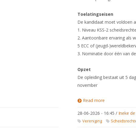
Toelatingseisen
De kandidaat moet voldoen a
1. Niveau KSS-2 scheidsrecht
2. Aantoonbare ervaring als 
5 ECC of (jeugd-)wereldbeker
3. Nominatie door één van d
Opzet
De opleiding bestaat uit 5 da
november
Read more
about
Opleiding
scheidsrechter
28-06-2026 - 16:45
/
Ineke de
niveau KSS-3
Vereniging
Scheidsrecht