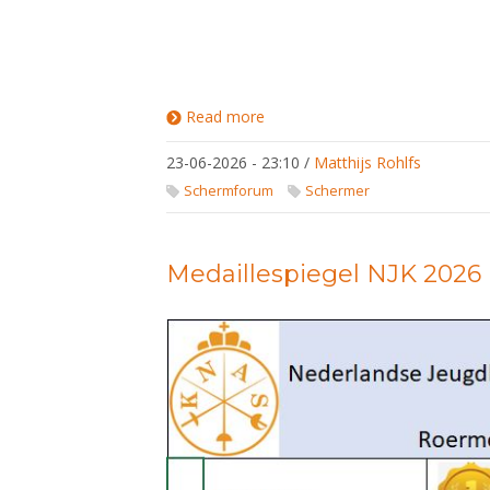
Read more
about
Zomerschermen
bij SCA in juli en
23-06-2026 - 23:10
/
Matthijs Rohlfs
augustus 2026
Schermforum
Schermer
Medaillespiegel NJK 2026