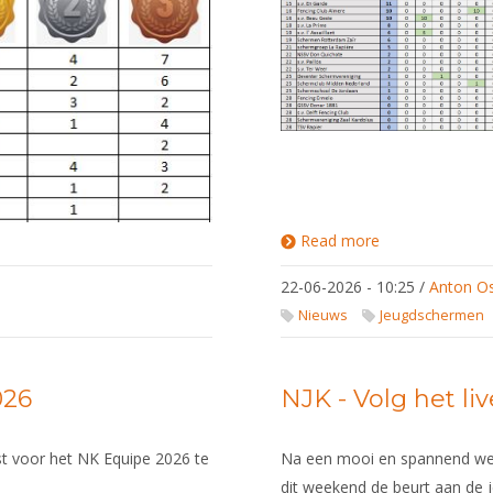
Read more
about
Klassement
Verenigingsbek
22-06-2026 - 10:25
/
Anton O
2026
Nieuws
Jeugdschermen
026
NJK - Volg het li
jst voor het NK Equipe 2026 te
Na een mooi en spannend wee
dit weekend de beurt aan de j