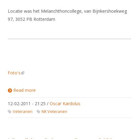
Locatie was het Melanchthoncollege, van Bijnkershoekweg
97, 3052 PB Rotterdam
Foto's
(link is external)
Read more
about NK Veteranen 2011
12-02-2011 - 21:25
/
Oscar Kardolus
Veteranen
NK Veteranen