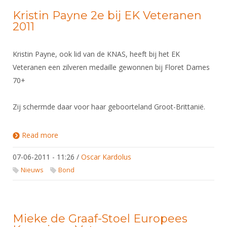
Alle Verenigingen
Opleidingen
Kristin Payne 2e bij EK Veteranen
Nieuws
2011
Wedstrijdorganisatie
Tuchtzaken
Verenigingsondersteuning
Nieuws
Archief
Kristin Payne, ook lid van de KNAS, heeft bij het EK
Witte Vlekkenplan
Aanvragen van scheidsrechters
Veteranen een zilveren medaille gewonnen bij Floret Dames
Infotheek
Oprichting Vereniging
70+
Scheidsrechterslijst
Bibliotheek
Overschrijven leden
Import inschrijvingen uit Nahouw
Zij schermde daar voor haar geboorteland Groot-Brittanië.
ALV
Verwerk wedstrijduitslagen
Touché
Read more
about Kristin Payne 2e bij EK Veteranen 2011
NK organiseren
Promotie en logo
07-06-2011 - 11:26
/
Oscar Kardolus
Nieuws
Bond
Geschiedenis van het schermen
Mieke de Graaf-Stoel Europees