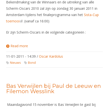
Bekendmaking van de Winnaars en de uitreiking van alle
Scherm-Oscars 2010 zal zijn op zondag 30 januari 2011 in
Amsterdam tijdens het finaleprogramma van het
Sista-Cup
toernooi
(link is external)
. (vanaf ca 16:00)
Er zijn Scherm-Oscars in de volgende categorieën :
Read more
about Mê Ger Visser krijgt Carrière Scherm-Oscar
2010
11-01-2011 - 14:39
/
Oscar Kardolus
Nieuws
Bond
Bas Verwijlen bij Paul de Leeuw en
Filemon Wesslink
Maandagavond 15 november is Bas Verwijlen te gast bij