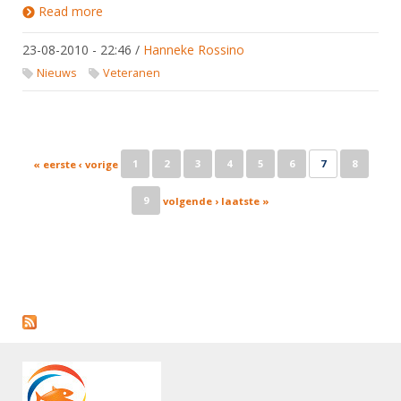
Read more
about Senioren/veteranen toernooien starten weer
op 4 september: doe mee!
23-08-2010 - 22:46
/
Hanneke Rossino
Nieuws
Veteranen
Pages
1
2
3
4
5
6
7
8
« eerste
‹ vorige
9
volgende ›
laatste »