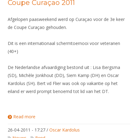
Coupe Curaçao 2011
Afgelopen paasweekend werd op Curaçao voor de 3e keer
de Coupe Curaçao gehouden.
Dit is een internationaal schermtoernooi voor veteranen
(40+)
De Nederlandse afvaardiging bestond uit : Lisa Bergsma
(SD), Michèle Jonkhout (DD), Siem Kamp (DH) en Oscar
Kardolus (SH). Bert vd Flier was ook op vakantie op het
eiland er werd prompt benoemd tot lid van het DT.
Read more
about Coupe Curaçao 2011
26-04-2011 - 17:27
/
Oscar Kardolus
Nieuws
Bond