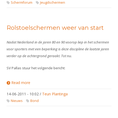
DBT
Nieuws
Website
Schermforum
Jeugdschermen
Organisatie
NK organiseren
Ranglijsten
Brassardsysteem
FBT
Gebruiksvoorwaarden
Bestuur
Inschrijven
SBT
Handleiding
Voor coaches en leraren
Commissies
Rolstoelschermen weer van start
Reglementen
Talentontwikkeling
Historie
Nieuws
Ereleden
Materiaal
Nationale opleidingen
Nadat Nederland in de jaren 80 en 90 voorop liep in het schermen
Leden van Verdiensten
Atletencommissie
Schermpaspoort
voor sporters met een beperking is deze discipline de laatste jaren
Internationale opleidingen
Vacatures
Rolstoelschermen
verder op de achtergrond geraakt. Tot nu.
Internationale Titeltoernooien
Opleidingen
Bondsbureau
SV Pallas stuur het volgende bericht:
Internationale aanmeldingen
Wedstrijdkalender
Leraar
Contact
KNAS Keurmerk
Read more
about Rolstoelschermen weer van start
Voor scheidsrechters
Medewerkers
NK's
14-06-2011 - 10:02
/
Teun Plantinga
Nieuws
Samenwerking
JPT
Nieuws
Bond
Scheidsrechterslijst
Formulieren
JEC
Scheidsrechter Documentatie
Veteranenwedstrijden