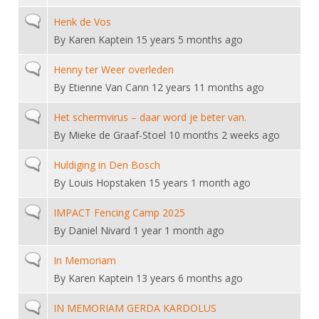
DBT
Nieuws
Website
Organisatie
NK organiseren
Ranglijsten
Normal topic
Henk de Vos
Brassardsysteem
FBT
Gebruiksvoorwaarden
Bestuur
By
Karen Kaptein
15 years 5 months ago
Inschrijven
SBT
Handleiding
Voor coaches en leraren
Commissies
Normal topic
Henny ter Weer overleden
Reglementen
Talentontwikkeling
Historie
By
Etienne Van Cann
12 years 11 months ago
Nieuws
Ereleden
Materiaal
Nationale opleidingen
Leden van Verdiensten
Normal topic
Het schermvirus – daar word je beter van.
Atletencommissie
Schermpaspoort
By
Mieke de Graaf-Stoel
10 months 2 weeks ago
Internationale opleidingen
Vacatures
Rolstoelschermen
Internationale Titeltoernooien
Normal topic
Opleidingen
Huldiging in Den Bosch
Bondsbureau
By
Louis Hopstaken
15 years 1 month ago
Internationale aanmeldingen
Wedstrijdkalender
Leraar
Contact
Normal topic
IMPACT Fencing Camp 2025
KNAS Keurmerk
Voor scheidsrechters
By
Daniel Nivard
1 year 1 month ago
Medewerkers
NK's
Nieuws
Samenwerking
Normal topic
In Memoriam
JPT
By
Karen Kaptein
13 years 6 months ago
Scheidsrechterslijst
Formulieren
JEC
Scheidsrechter Documentatie
Normal topic
IN MEMORIAM GERDA KARDOLUS
Veteranenwedstrijden