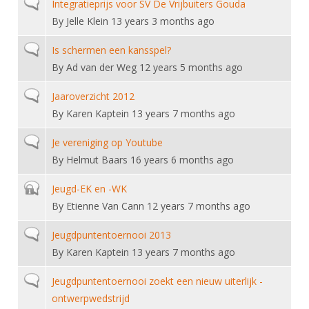
Normal topic
Integratieprijs voor SV De Vrijbuiters Gouda
By
Jelle Klein
13 years 3 months ago
Normal topic
Is schermen een kansspel?
By
Ad van der Weg
12 years 5 months ago
Normal topic
Jaaroverzicht 2012
By
Karen Kaptein
13 years 7 months ago
Normal topic
Je vereniging op Youtube
By
Helmut Baars
16 years 6 months ago
Closed topic
Jeugd-EK en -WK
By
Etienne Van Cann
12 years 7 months ago
Normal topic
Jeugdpuntentoernooi 2013
By
Karen Kaptein
13 years 7 months ago
Normal topic
Jeugdpuntentoernooi zoekt een nieuw uiterlijk -
ontwerpwedstrijd