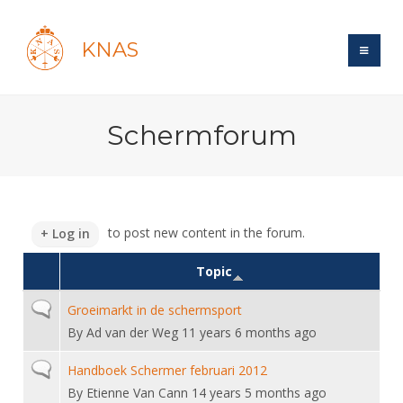
KNAS
Site
Schermforum
Bond
Login
Schermen
Bond
Recent posts
Beleid
Topsport
Books
Breedtesport
to post new content in the forum.
Log in
Lidmaatschap
Polls
Introductie
Informatie
Wat is topsport
Topic
Tarieven
Forums
Recreatiesport
Nieuws
Forums
Voor de jeugd
Reglementen
Normal topic
Groeimarkt in de schermsport
Maandelijks archief
Veteranen
NK's
By
Ad van der Weg
11 years 6 months ago
Spreekbeurtpakket
Ledencijfers
Zoek Vereniging
Forums
Lichtzwaardschermen
Evenement
Ouders en vereniging
Normal topic
Sponsors en Partners
Handboek Schermer februari 2012
Oranje
Schermforum
Contact
By
Etienne Van Cann
14 years 5 months ago
Wedstrijdsport
Jeugdkampen