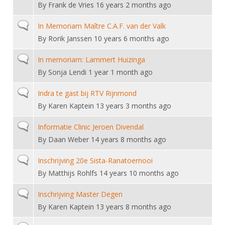
Alle Verenigingen
By
Frank de Vries
16 years 2 months ago
Opleidingen
Nieuws
Normal topic
Wedstrijdorganisatie
In Memoriam Maître C.A.F. van der Valk
Tuchtzaken
Verenigingsondersteuning
By
Rorik Janssen
10 years 6 months ago
Nieuws
Archief
Witte Vlekkenplan
Normal topic
In memoriam: Lammert Huizinga
Aanvragen van scheidsrechters
By
Sonja Lendi
1 year 1 month ago
Infotheek
Oprichting Vereniging
Scheidsrechterslijst
Bibliotheek
Overschrijven leden
Normal topic
Indra te gast bij RTV Rijnmond
Import inschrijvingen uit Nahouw
By
Karen Kaptein
13 years 3 months ago
ALV
Verwerk wedstrijduitslagen
Normal topic
Informatie Clinic Jeroen Divendal
Touché
NK organiseren
By
Daan Weber
14 years 8 months ago
Promotie en logo
Normal topic
Inschrijving 20e Sista-Ranatoernooi
By
Matthijs Rohlfs
14 years 10 months ago
Geschiedenis van het schermen
Normal topic
Inschrijving Master Degen
By
Karen Kaptein
13 years 8 months ago