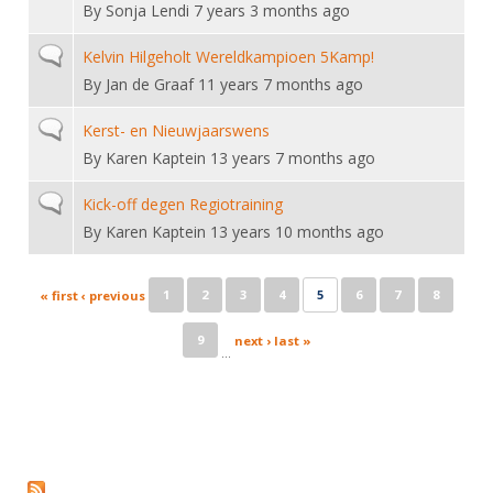
By
Sonja Lendi
7 years 3 months ago
Normal topic
Kelvin Hilgeholt Wereldkampioen 5Kamp!
By
Jan de Graaf
11 years 7 months ago
Normal topic
Kerst- en Nieuwjaarswens
By
Karen Kaptein
13 years 7 months ago
Normal topic
Kick-off degen Regiotraining
By
Karen Kaptein
13 years 10 months ago
Pages
1
2
3
4
5
6
7
8
« first
‹ previous
9
next ›
last »
…