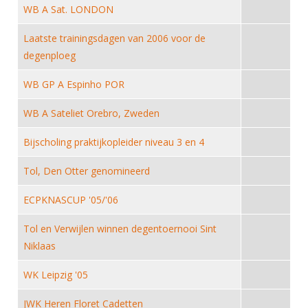
DBT
Nieuws
Website
WB A Sat. LONDON
Organisatie
NK organiseren
Ranglijsten
Brassardsysteem
FBT
Gebruiksvoorwaarden
Bestuur
Laatste trainingsdagen van 2006 voor de
Inschrijven
SBT
degenploeg
Handleiding
Voor coaches en leraren
Commissies
Reglementen
Talentontwikkeling
Historie
WB GP A Espinho POR
Nieuws
Ereleden
Materiaal
Nationale opleidingen
Leden van Verdiensten
WB A Sateliet Orebro, Zweden
Atletencommissie
Schermpaspoort
Internationale opleidingen
Vacatures
Bijscholing praktijkopleider niveau 3 en 4
Rolstoelschermen
Internationale Titeltoernooien
Opleidingen
Tol, Den Otter genomineerd
Bondsbureau
Internationale aanmeldingen
Wedstrijdkalender
Leraar
Contact
ECPKNASCUP '05/'06
KNAS Keurmerk
Voor scheidsrechters
Medewerkers
Tol en Verwijlen winnen degentoernooi Sint
NK's
Niklaas
Nieuws
Samenwerking
JPT
Scheidsrechterslijst
Formulieren
WK Leipzig '05
JEC
Scheidsrechter Documentatie
JWK Heren Floret Cadetten
Veteranenwedstrijden