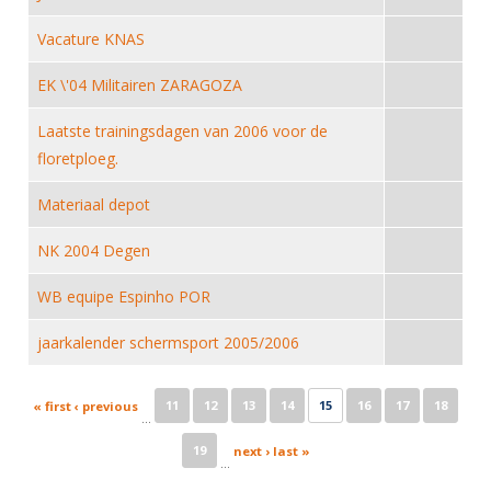
Alle Verenigingen
Opleidingen
Vacature KNAS
Nieuws
Wedstrijdorganisatie
Tuchtzaken
Verenigingsondersteuning
EK \'04 Militairen ZARAGOZA
Nieuws
Archief
Witte Vlekkenplan
Laatste trainingsdagen van 2006 voor de
Aanvragen van scheidsrechters
floretploeg.
Infotheek
Oprichting Vereniging
Scheidsrechterslijst
Bibliotheek
Overschrijven leden
Materiaal depot
Import inschrijvingen uit Nahouw
ALV
NK 2004 Degen
Verwerk wedstrijduitslagen
Touché
NK organiseren
WB equipe Espinho POR
Promotie en logo
jaarkalender schermsport 2005/2006
Pages
Geschiedenis van het schermen
11
12
13
14
15
16
17
18
« first
‹ previous
…
19
next ›
last »
…