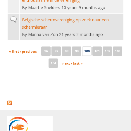
enthousiasme in de vereniging!
By
Maartje Snelders
10 years 9 months ago
Normal topic
Belgische schermvereniging op zoek naar een
schermleraar
By
Marina van Zon
21 years 2 months ago
Pages
96
97
98
99
100
101
102
103
« first
‹ previous
…
104
next ›
last »
…