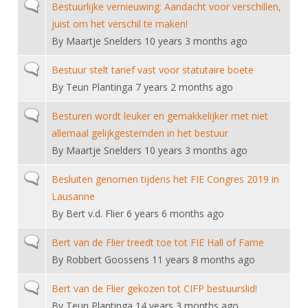
Alle Verenigingen
Normal topic
Bestuurlijke vernieuwing: Aandacht voor verschillen,
Opleidingen
juist om het verschil te maken!
Nieuws
Wedstrijdorganisatie
Tuchtzaken
By
Maartje Snelders
10 years 3 months ago
Verenigingsondersteuning
Nieuws
Archief
Normal topic
Bestuur stelt tarief vast voor statutaire boete
Witte Vlekkenplan
Aanvragen van scheidsrechters
By
Teun Plantinga
7 years 2 months ago
Infotheek
Oprichting Vereniging
Scheidsrechterslijst
Normal topic
Besturen wordt leuker en gemakkelijker met niet
Bibliotheek
Overschrijven leden
allemaal gelijkgestemden in het bestuur
Import inschrijvingen uit Nahouw
ALV
By
Maartje Snelders
10 years 3 months ago
Verwerk wedstrijduitslagen
Touché
Normal topic
Besluiten genomen tijdens het FIE Congres 2019 in
NK organiseren
Lausanne
Promotie en logo
By
Bert v.d. Flier
6 years 6 months ago
Normal topic
Bert van de Flier treedt toe tot FIE Hall of Fame
Geschiedenis van het schermen
By
Robbert Goossens
11 years 8 months ago
Normal topic
Bert van de Flier gekozen tot CIFP bestuurslid!
By
Teun Plantinga
14 years 3 months ago