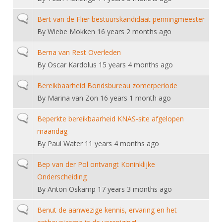
Normal topic
Bert van de Flier bestuurskandidaat penningmeester
By
Wiebe Mokken
16 years 2 months ago
Normal topic
Berna van Rest Overleden
By
Oscar Kardolus
15 years 4 months ago
Normal topic
Bereikbaarheid Bondsbureau zomerperiode
By
Marina van Zon
16 years 1 month ago
Normal topic
Beperkte bereikbaarheid KNAS-site afgelopen
maandag
By
Paul Water
11 years 4 months ago
Normal topic
Bep van der Pol ontvangt Koninklijke
Onderscheiding
By
Anton Oskamp
17 years 3 months ago
Normal topic
Benut de aanwezige kennis, ervaring en het