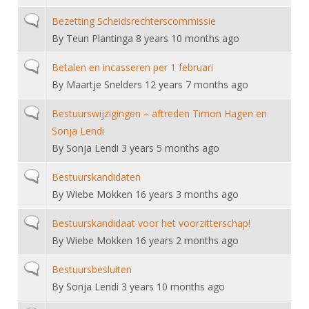
DBT
Nieuws
Website
Organisatie
NK organiseren
Ranglijsten
Normal topic
Bezetting Scheidsrechterscommissie
Brassardsysteem
FBT
Gebruiksvoorwaarden
Bestuur
By
Teun Plantinga
8 years 10 months ago
Inschrijven
SBT
Handleiding
Voor coaches en leraren
Commissies
Normal topic
Betalen en incasseren per 1 februari
Reglementen
Talentontwikkeling
Historie
By
Maartje Snelders
12 years 7 months ago
Nieuws
Ereleden
Materiaal
Nationale opleidingen
Leden van Verdiensten
Normal topic
Bestuurswijzigingen – aftreden Timon Hagen en
Atletencommissie
Schermpaspoort
Sonja Lendi
Internationale opleidingen
Vacatures
Rolstoelschermen
By
Sonja Lendi
3 years 5 months ago
Internationale Titeltoernooien
Opleidingen
Bondsbureau
Normal topic
Bestuurskandidaten
Internationale aanmeldingen
Wedstrijdkalender
Leraar
By
Wiebe Mokken
16 years 3 months ago
Contact
KNAS Keurmerk
Voor scheidsrechters
Normal topic
Bestuurskandidaat voor het voorzitterschap!
Medewerkers
NK's
By
Wiebe Mokken
16 years 2 months ago
Nieuws
Samenwerking
JPT
Normal topic
Bestuursbesluiten
Scheidsrechterslijst
Formulieren
JEC
By
Sonja Lendi
3 years 10 months ago
Scheidsrechter Documentatie
Veteranenwedstrijden