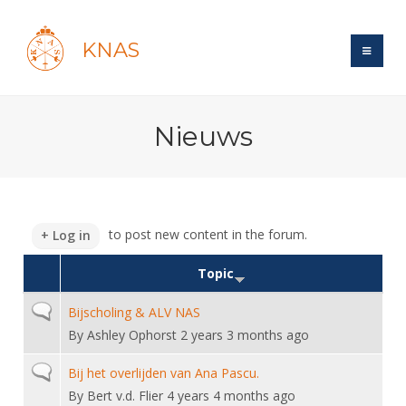
KNAS
Site
Nieuws
Bond
Login
Schermen
Bond
Recent posts
Beleid
Topsport
Books
Breedtesport
to post new content in the forum.
Log in
Lidmaatschap
Polls
Introductie
Informatie
Wat is topsport
Topic
Tarieven
Forums
Recreatiesport
Nieuws
Forums
Voor de jeugd
Reglementen
Normal topic
Bijscholing & ALV NAS
Maandelijks archief
Veteranen
NK's
By
Ashley Ophorst
2 years 3 months ago
Spreekbeurtpakket
Ledencijfers
Zoek Vereniging
Forums
Lichtzwaardschermen
Evenement
Ouders en vereniging
Normal topic
Sponsors en Partners
Bij het overlijden van Ana Pascu.
Oranje
Schermforum
Contact
By
Bert v.d. Flier
4 years 4 months ago
Wedstrijdsport
Jeugdkampen