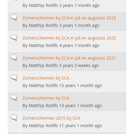
Alle Verenigingen
By
Matthijs Rohlfs
2 years 1 month ago
Opleidingen
Nieuws
Wedstrijdorganisatie
Tuchtzaken
Normal topic
Zomerschermen bij SCA in juli en augustus 2023
Verenigingsondersteuning
By
Matthijs Rohlfs
3 years 1 month ago
Nieuws
Archief
Witte Vlekkenplan
Aanvragen van scheidsrechters
Normal topic
Zomerschermen bij SCA in juli en augustus 2022
Infotheek
Oprichting Vereniging
By
Matthijs Rohlfs
4 years 1 month ago
Scheidsrechterslijst
Bibliotheek
Overschrijven leden
Normal topic
Zomerschermen bij SCA in juli en augustus 2021
Import inschrijvingen uit Nahouw
ALV
By
Matthijs Rohlfs
5 years 3 weeks ago
Verwerk wedstrijduitslagen
Touché
Normal topic
Zomerschermen bij SCA
NK organiseren
By
Matthijs Rohlfs
15 years 1 month ago
Promotie en logo
Normal topic
Zomerschermen bij SCA
By
Matthijs Rohlfs
13 years 1 month ago
Geschiedenis van het schermen
Normal topic
Zomerschermen 2015 bij SCA
By
Matthijs Rohlfs
11 years 1 month ago