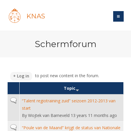
KNAS
Site
Schermforum
Bond
Login
Schermen
Bond
Recent posts
Beleid
Topsport
Books
Breedtesport
to post new content in the forum.
Log in
Lidmaatschap
Polls
Introductie
Informatie
Wat is topsport
Topic
Tarieven
Forums
Recreatiesport
Nieuws
Forums
Voor de jeugd
Reglementen
Normal topic
“Talent regiotraining zuid” seizoen 2012-2013 van
Maandelijks archief
Veteranen
NK's
start
Spreekbeurtpakket
Ledencijfers
Zoek Vereniging
Forums
Lichtzwaardschermen
By
Wojtek van Barneveld
13 years 11 months ago
Evenement
Ouders en vereniging
Sponsors en Partners
Oranje
Schermforum
Contact
Normal topic
“Poule van de Maand” krijgt de status van Nationale
Wedstrijdsport
Jeugdkampen