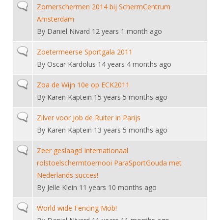
Normal topic
Zomerschermen 2014 bij SchermCentrum
Amsterdam
By
Daniel Nivard
12 years 1 month ago
Normal topic
Zoetermeerse Sportgala 2011
By
Oscar Kardolus
14 years 4 months ago
Normal topic
Zoa de Wijn 10e op ECK2011
By
Karen Kaptein
15 years 5 months ago
Normal topic
Zilver voor Job de Ruiter in Parijs
By
Karen Kaptein
13 years 5 months ago
Normal topic
Zeer geslaagd Internationaal
rolstoelschermtoernooi ParaSportGouda met
Nederlands succes!
By
Jelle Klein
11 years 10 months ago
Normal topic
World wide Fencing Mob!