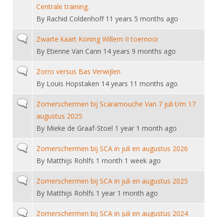
DBT
Nieuws
Website
Centrale training.
Organisatie
NK organiseren
Ranglijsten
Brassardsysteem
By
Rachid Coldenhoff
11 years 5 months ago
FBT
Gebruiksvoorwaarden
Bestuur
Inschrijven
SBT
Normal topic
Zwarte kaart Koning Willem II toernooi
Handleiding
Voor coaches en leraren
Commissies
Reglementen
By
Etienne Van Cann
14 years 9 months ago
Talentontwikkeling
Historie
Nieuws
Ereleden
Materiaal
Normal topic
Zorro versus Bas Verwijlen
Nationale opleidingen
Leden van Verdiensten
Atletencommissie
By
Louis Hopstaken
14 years 11 months ago
Schermpaspoort
Internationale opleidingen
Vacatures
Rolstoelschermen
Normal topic
Zomerschermen bij Scaramouche Van 7 juli t/m 17
Internationale Titeltoernooien
Opleidingen
augustus 2025
Bondsbureau
Internationale aanmeldingen
Wedstrijdkalender
By
Mieke de Graaf-Stoel
1 year 1 month ago
Leraar
Contact
KNAS Keurmerk
Normal topic
Zomerschermen bij SCA in juli en augustus 2026
Voor scheidsrechters
Medewerkers
By
Matthijs Rohlfs
1 month 1 week ago
NK's
Nieuws
Samenwerking
JPT
Normal topic
Zomerschermen bij SCA in juli en augustus 2025
Scheidsrechterslijst
Formulieren
By
Matthijs Rohlfs
1 year 1 month ago
JEC
Scheidsrechter Documentatie
Normal topic
Zomerschermen bij SCA in juli en augustus 2024
Veteranenwedstrijden