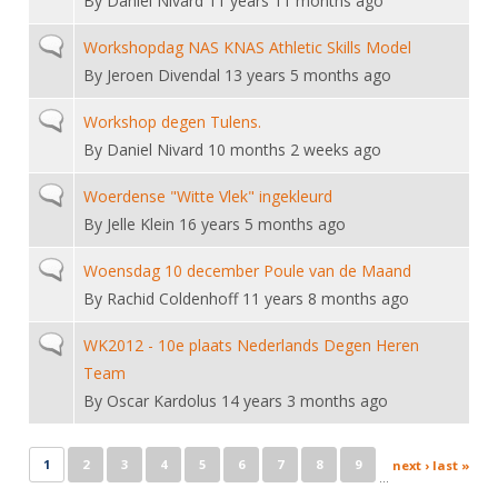
By
Daniel Nivard
11 years 11 months ago
Normal topic
Workshopdag NAS KNAS Athletic Skills Model
By
Jeroen Divendal
13 years 5 months ago
Normal topic
Workshop degen Tulens.
By
Daniel Nivard
10 months 2 weeks ago
Normal topic
Woerdense "Witte Vlek" ingekleurd
By
Jelle Klein
16 years 5 months ago
Normal topic
Woensdag 10 december Poule van de Maand
By
Rachid Coldenhoff
11 years 8 months ago
Normal topic
WK2012 - 10e plaats Nederlands Degen Heren
Team
By
Oscar Kardolus
14 years 3 months ago
Pages
1
2
3
4
5
6
7
8
9
next ›
last »
…