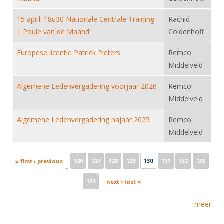
15 april: 18u30 Nationale Centrale Training
Rachid
| Poule van de Maand
Coldenhoff
Europese licentie Patrick Pieters
Remco
Middelveld
Algemene Ledenvergadering voorjaar 2026
Remco
Middelveld
Algemene Ledenvergadering najaar 2025
Remco
Middelveld
Pages
126
127
128
129
130
131
132
133
« first
‹ previous
…
134
next ›
last »
…
meer