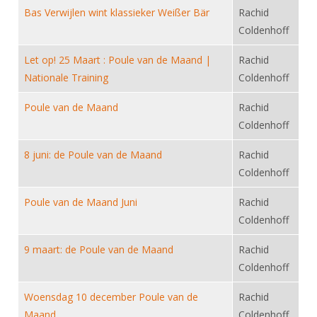
Alle Verenigingen
Bas Verwijlen wint klassieker Weißer Bär
Rachid
Opleidingen
Nieuws
Coldenhoff
Wedstrijdorganisatie
Tuchtzaken
Verenigingsondersteuning
Let op! 25 Maart : Poule van de Maand |
Rachid
Nieuws
Archief
Nationale Training
Coldenhoff
Witte Vlekkenplan
Aanvragen van scheidsrechters
Infotheek
Oprichting Vereniging
Poule van de Maand
Rachid
Scheidsrechterslijst
Coldenhoff
Bibliotheek
Overschrijven leden
Import inschrijvingen uit Nahouw
ALV
8 juni: de Poule van de Maand
Rachid
Verwerk wedstrijduitslagen
Coldenhoff
Touché
NK organiseren
Poule van de Maand Juni
Rachid
Promotie en logo
Coldenhoff
9 maart: de Poule van de Maand
Rachid
Geschiedenis van het schermen
Coldenhoff
Woensdag 10 december Poule van de
Rachid
Maand
Coldenhoff