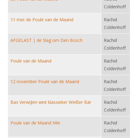
DBT
Nieuws
Website
Organisatie
Coldenhoff
NK organiseren
Ranglijsten
Brassardsysteem
FBT
Gebruiksvoorwaarden
Bestuur
11 mei: de Poule van de Maand
Rachid
Inschrijven
SBT
Handleiding
Voor coaches en leraren
Coldenhoff
Commissies
Reglementen
Talentontwikkeling
Historie
Nieuws
Ereleden
AFGELAST | de Slag om Den Bosch
Rachid
Materiaal
Coldenhoff
Nationale opleidingen
Leden van Verdiensten
Atletencommissie
Schermpaspoort
Internationale opleidingen
Poule van de Maand
Rachid
Vacatures
Rolstoelschermen
Internationale Titeltoernooien
Coldenhoff
Opleidingen
Bondsbureau
Internationale aanmeldingen
12 november Poule van de Maand
Wedstrijdkalender
Rachid
Leraar
Contact
Coldenhoff
KNAS Keurmerk
Voor scheidsrechters
Medewerkers
Bas Verwijlen wint klassieker Weißer Bär
Rachid
NK's
Coldenhoff
Nieuws
Samenwerking
JPT
Scheidsrechterslijst
Formulieren
Poule van de Maand Mei
Rachid
JEC
Coldenhoff
Scheidsrechter Documentatie
Veteranenwedstrijden