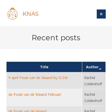
KNAS
Site
Recent posts
Bond
Login
Schermen
Bond
Recent posts
Beleid
Topsport
Books
Breedtesport
Lidmaatschap
Title
Author
Polls
Introductie
Informatie
Wat is topsport
Tarieven
9 april Poule van de Maand bij SCDB
Rachid
Forums
Recreatiesport
Nieuws
Forums
Coldenhoff
Voor de jeugd
Reglementen
Maandelijks archief
Veteranen
NK's
Spreekbeurtpakket
Ledencijfers
de Poule van de Maand Februari
Rachid
Zoek Vereniging
Forums
Lichtzwaardschermen
Evenement
Coldenhoff
Ouders en vereniging
Sponsors en Partners
Oranje
Schermforum
Contact
Wedstrijdsport
de Poule van de Maand
Jeugdkampen
Rachid