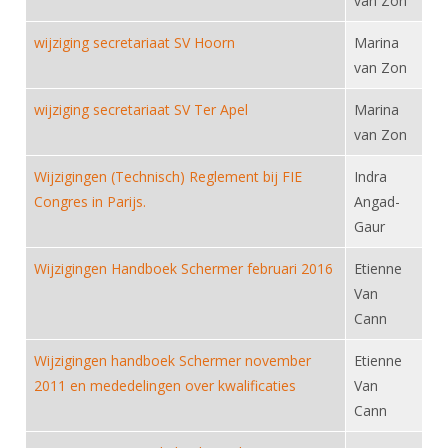
van Zon
Alle Verenigingen
Opleidingen
Nieuws
wijziging secretariaat SV Hoorn
Marina
Wedstrijdorganisatie
Tuchtzaken
van Zon
Verenigingsondersteuning
Nieuws
Archief
wijziging secretariaat SV Ter Apel
Marina
Witte Vlekkenplan
Aanvragen van scheidsrechters
van Zon
Infotheek
Oprichting Vereniging
Scheidsrechterslijst
Wijzigingen (Technisch) Reglement bij FIE
Indra
Bibliotheek
Overschrijven leden
Import inschrijvingen uit Nahouw
Congres in Parijs.
Angad-
ALV
Gaur
Verwerk wedstrijduitslagen
Touché
NK organiseren
Wijzigingen Handboek Schermer februari 2016
Etienne
Van
Promotie en logo
Cann
Wijzigingen handboek Schermer november
Etienne
Geschiedenis van het schermen
2011 en mededelingen over kwalificaties
Van
Cann