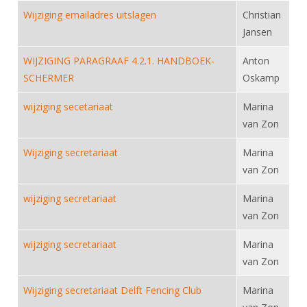
DBT
Nieuws
Website
Organisatie
Wijziging emailadres uitslagen
Christian
NK organiseren
Ranglijsten
Brassardsysteem
FBT
Gebruiksvoorwaarden
Jansen
Bestuur
Inschrijven
SBT
Handleiding
Voor coaches en leraren
WIJZIGING PARAGRAAF 4.2.1. HANDBOEK-
Anton
Commissies
Reglementen
Talentontwikkeling
SCHERMER
Oskamp
Historie
Nieuws
Ereleden
Materiaal
wijziging secetariaat
Marina
Nationale opleidingen
Leden van Verdiensten
Atletencommissie
Schermpaspoort
van Zon
Internationale opleidingen
Vacatures
Rolstoelschermen
Wijziging secretariaat
Internationale Titeltoernooien
Marina
Opleidingen
van Zon
Bondsbureau
Internationale aanmeldingen
Wedstrijdkalender
Leraar
wijziging secretariaat
Contact
Marina
KNAS Keurmerk
van Zon
Voor scheidsrechters
Medewerkers
NK's
wijziging secretariaat
Marina
Nieuws
Samenwerking
JPT
van Zon
Scheidsrechterslijst
Formulieren
JEC
Wijziging secretariaat Delft Fencing Club
Marina
Scheidsrechter Documentatie
Veteranenwedstrijden