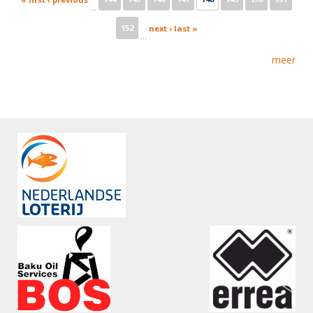
…
152
next ›
last »
…
meer