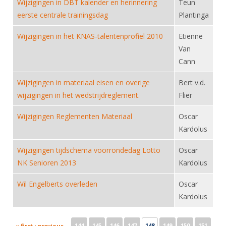
Wijzigingen in DBT kalender en herinnering
Teun
eerste centrale trainingsdag
Plantinga
Wijzigingen in het KNAS-talentenprofiel 2010
Etienne
Van
Cann
Wijzigingen in materiaal eisen en overige
Bert v.d.
wijzigingen in het wedstrijdreglement.
Flier
Wijzigingen Reglementen Materiaal
Oscar
Kardolus
Wijzigingen tijdschema voorrondedag Lotto
Oscar
NK Senioren 2013
Kardolus
Wil Engelberts overleden
Oscar
Kardolus
Pages
144
145
146
147
148
149
150
151
« first
‹ previous