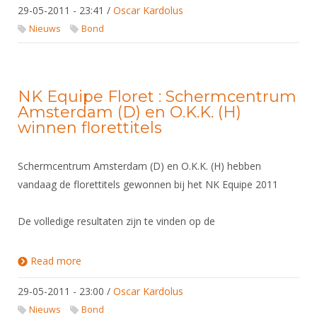
Alle Verenigingen
29-05-2011 - 23:41
/
Oscar Kardolus
Opleidingen
Nieuws
Nieuws
Bond
Wedstrijdorganisatie
Tuchtzaken
Verenigingsondersteuning
Nieuws
Archief
Witte Vlekkenplan
Aanvragen van scheidsrechters
NK Equipe Floret : Schermcentrum
Infotheek
Oprichting Vereniging
Amsterdam (D) en O.K.K. (H)
Scheidsrechterslijst
winnen florettitels
Bibliotheek
Overschrijven leden
Import inschrijvingen uit Nahouw
ALV
Verwerk wedstrijduitslagen
Schermcentrum Amsterdam (D) en O.K.K. (H) hebben
Touché
vandaag de florettitels gewonnen bij het NK Equipe 2011
NK organiseren
Promotie en logo
De volledige resultaten zijn te vinden op de
Read more
about NK Equipe Floret : Schermcentrum
Geschiedenis van het schermen
Amsterdam (D) en O.K.K. (H) winnen florettitels
29-05-2011 - 23:00
/
Oscar Kardolus
Nieuws
Bond