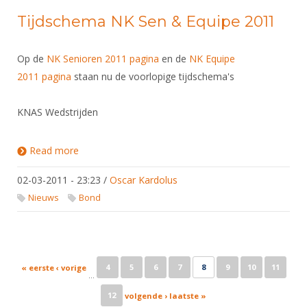
Tijdschema NK Sen & Equipe 2011
Op de
NK Senioren 2011 pagina
en de
NK Equipe
2011 pagina
staan nu de voorlopige tijdschema's
KNAS Wedstrijden
Read more
about Tijdschema NK Sen & Equipe 2011
02-03-2011 - 23:23
/
Oscar Kardolus
Nieuws
Bond
Pages
4
5
6
7
8
9
10
11
« eerste
‹ vorige
…
12
volgende ›
laatste »