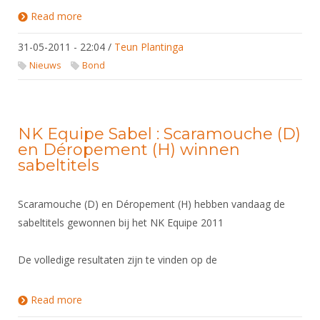
DBT
Nieuws
Website
Organisatie
Read more
about Nieuwe samenwerking van start!
NK organiseren
Ranglijsten
Brassardsysteem
FBT
Gebruiksvoorwaarden
Bestuur
31-05-2011 - 22:04
Inschrijven
/
Teun Plantinga
SBT
Handleiding
Voor coaches en leraren
Commissies
Nieuws
Bond
Reglementen
Talentontwikkeling
Historie
Nieuws
Ereleden
Materiaal
Nationale opleidingen
Leden van Verdiensten
Atletencommissie
Schermpaspoort
NK Equipe Sabel : Scaramouche (D)
Internationale opleidingen
Vacatures
en Déropement (H) winnen
Rolstoelschermen
Internationale Titeltoernooien
sabeltitels
Opleidingen
Bondsbureau
Internationale aanmeldingen
Wedstrijdkalender
Leraar
Scaramouche (D) en Déropement (H) hebben vandaag de
Contact
KNAS Keurmerk
sabeltitels gewonnen bij het NK Equipe 2011
Voor scheidsrechters
Medewerkers
NK's
Nieuws
Samenwerking
De volledige resultaten zijn te vinden op de
JPT
Scheidsrechterslijst
Formulieren
JEC
Read more
about NK Equipe Sabel : Scaramouche (D) en
Scheidsrechter Documentatie
Déropement (H) winnen sabeltitels
Veteranenwedstrijden