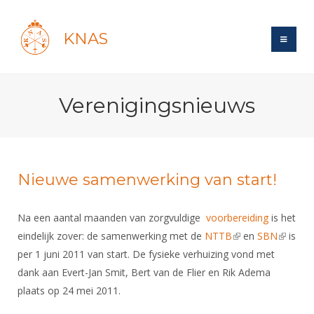
KNAS
Site
Verenigingsnieuws
Bond
Login
Schermen
Bond
Recent posts
Beleid
Topsport
Books
Breedtesport
Nieuwe samenwerking van start!
Lidmaatschap
Polls
Introductie
Informatie
Wat is topsport
Tarieven
Na een aantal maanden van zorgvuldige
voorbereiding
is het
Forums
Recreatiesport
Nieuws
Forums
eindelijk zover: de samenwerking met de
Voor de jeugd
NTTB
(link is external)
en
SBN
(link is
is
Reglementen
Maandelijks archief
Veteranen
NK's
per 1 juni 2011 van start. De fysieke verhuizing vond met
external
Spreekbeurtpakket
Ledencijfers
Zoek Vereniging
Forums
Lichtzwaardschermen
dank aan Evert-Jan Smit, Bert van de Flier en Rik Adema
Evenement
Ouders en vereniging
Sponsors en Partners
plaats op 24 mei 2011.
Oranje
Schermforum
Contact
Wedstrijdsport
Jeugdkampen