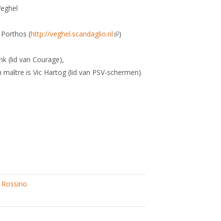
Veghel
 Porthos (
http://veghel.scandaglio.nl
(link is
)
external)
nk (lid van Courage),
 maître is Vic Hartog (lid van PSV-schermen).
ng
 Rossino