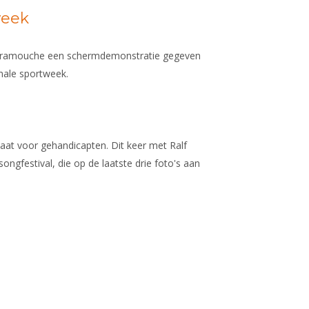
week
caramouche een schermdemonstratie gegeven
nale sportweek.
ink is external)
aat voor gehandicapten. Dit keer met Ralf
ongfestival, die op de laatste drie foto's aan