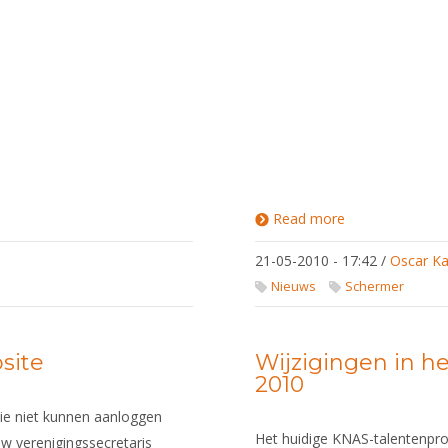
Read more
about
Inschrijvingen
NK Equipe
21-05-2010 - 17:42
/
Oscar Ka
2010
Nieuws
Schermer
site
Wijzigingen in h
2010
die niet kunnen aanloggen
Het huidige KNAS-talentenprofi
w verenigingssecretaris