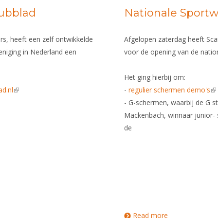
lubblad
Nationale Sport
rs, heeft een zelf ontwikkelde
Afgelopen zaterdag heeft S
eniging in Nederland een
voor de opening van de natio
Het ging hierbij om:
ad.nl
(link is external)
-
regulier schermen demo's
(l
- G-schermen, waarbij de G st
Mackenbach, winnaar junior- s
de
Read more
about