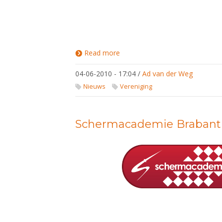
Read more
about
Voorzitter
Breedtesport
04-06-2010 - 17:04
/
Ad van der Weg
commissie
Nieuws
Vereniging
Schermacademie Brabant