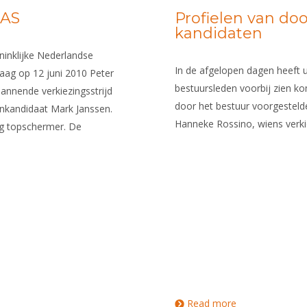
NAS
Profielen van do
kandidaten
inklijke Nederlandse
In de afgelopen dagen heeft u
ag op 12 juni 2010 Peter
bestuursleden voorbij zien ko
pannende verkiezingsstrijd
door het bestuur voorgesteld
nkandidaat Mark Janssen.
Hanneke Rossino, wiens verki
lig topschermer. De
Read more
about