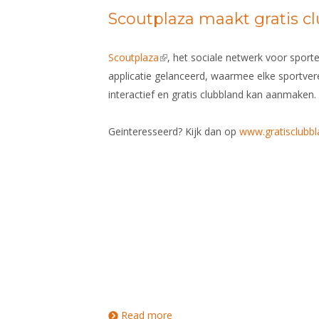
Scoutplaza maakt gratis c
Scoutplaza
(link is external)
, het sociale netwerk voor sporte
applicatie gelanceerd, waarmee elke sportver
interactief en gratis clubbland kan aanmaken.
Geinteresseerd? Kijk dan op
www.gratisclubbl
Read more
about