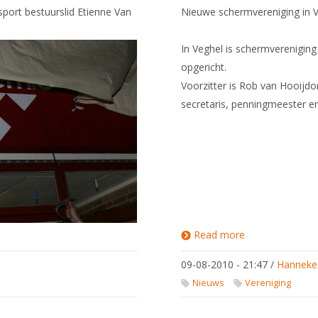
port bestuurslid Etienne Van
Nieuwe schermvereniging in 
In Veghel is schermvereniging
opgericht.
Voorzitter is Rob van Hooijdo
secretaris, penningmeester en
Read more
about Nieuwe
schermverenigi
in Veghel:
09-08-2010 - 21:47
/
Hanneke
Porthos
Nieuws
Vereniging