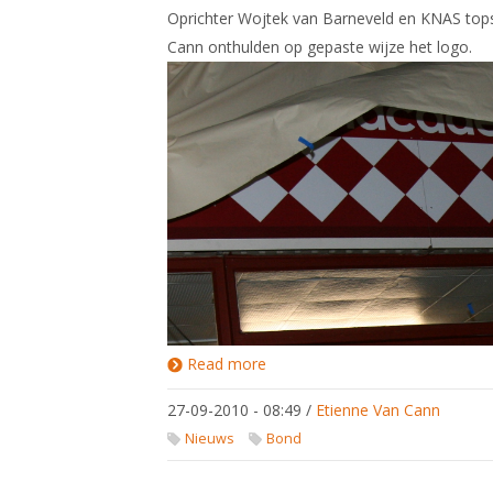
Oprichter Wojtek van Barneveld en KNAS tops
Cann onthulden op gepaste wijze het logo.
Read more
about Feestelijke
opening
Schermacademie
27-09-2010 - 08:49
/
Etienne Van Cann
Brabant
Nieuws
Bond