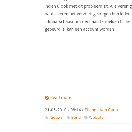
indien u ook met dit probleem zit. Alle veren
aantal keren het verzoek gekregen hun lede
lidmaatschapsnummers aan te melden bij het 
gebeurd is, kan een account worden
Read more
about
Accounts
op de
21-05-2010 - 08:14
/
Etienne Van Cann
KNAS-
website
Nieuws
Bond
Website