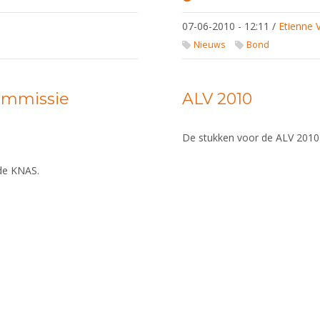
Profielen van
door KNAS
07-06-2010 - 12:11
/
Etienne 
voorgestelde
kandidaten
Nieuws
Bond
commissie
ALV 2010
De stukken voor de ALV 2010 
 de KNAS.