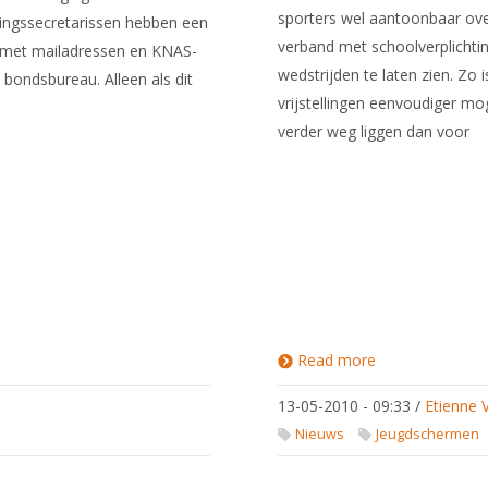
sporters wel aantoonbaar ove
igingssecretarissen hebben een
verband met schoolverplichtin
n met mailadressen en KNAS-
wedstrijden te laten zien. Zo
bondsbureau. Alleen als dit
vrijstellingen eenvoudiger mog
verder weg liggen dan voor
Read more
about
Wijzigingen in
het KNAS-
13-05-2010 - 09:33
/
Etienne 
talentenprofiel
2010
Nieuws
Jeugdschermen