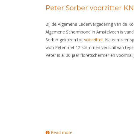
Peter Sorber voorzitter K
Bij de Algemene Ledenvergadering van de Kon
Algemene Schermbond in Amstelveen is vanda
Sorber gekozen tot
voorzitter
. Na een zeer s
Tegelijkertijd ging ook de website
won Peter met 12 stemmen verschil van tege
Peter is al 30 jaar floretschermer en voorma
Read more
about