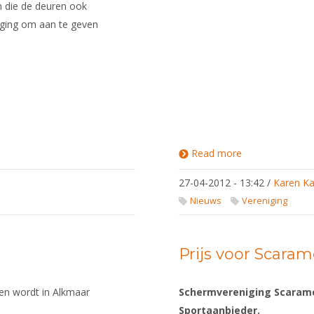
n die de deuren ook
iging om aan te geven
Read more
about
Discussieavond
27-04-2012 - 13:42
/
Karen Ka
Nieuws
Vereniging
Prijs voor Scara
n wordt in Alkmaar
Schermvereniging Scaramo
Sportaanbieder.