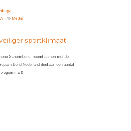
ntinga
LV
Media
eiliger sportklimaat
gemene Schermbond
neemt samen met de
Squash Bond Nederland deel aan een aantal
ke programma &