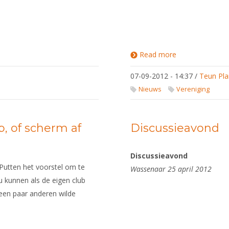
Read more
about
Samen naar
een veiliger
07-09-2012 - 14:37
/
Teun Pla
sportklimaat
Nieuws
Vereniging
, of scherm af
Discussieavond
Discussieavond
 Putten het voorstel om te
Wassenaar 25 april 2012
u kunnen als de eigen club
en paar anderen wilde