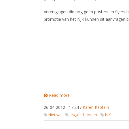
Verenigingen die nog geen posters en flyers 
promotie van het NJK kunnen dit aanvragen b
Read more
about
Promotiemateriaal
NJK
26-04-2012 - 17:24
/
Karen Kaptein
Nieuws
Jeugdschermen
NJK