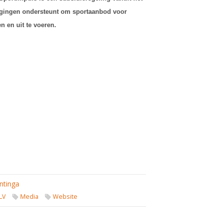
igingen ondersteunt om sportaanbod voor
n en uit te voeren.
ntinga
LV
Media
Website