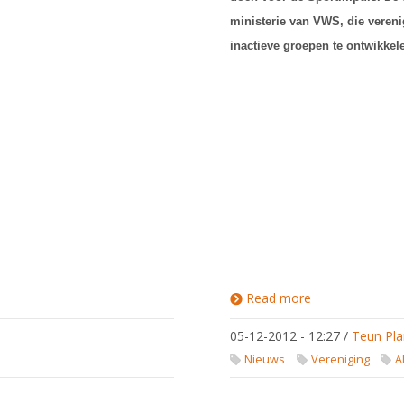
ministerie van VWS, die veren
inactieve groepen te ontwikkele
Read more
about
Sportimpuls
05-12-2012 - 12:27
/
Teun Pla
Nieuws
Vereniging
A