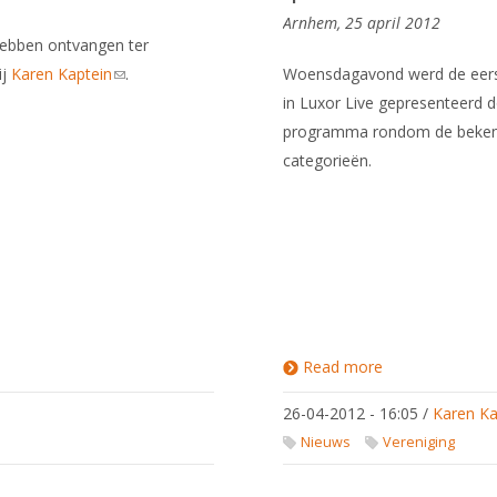
Arnhem, 25 april 2012
hebben ontvangen ter
ij
Karen Kaptein
(link sends e-
.
Woensdagavond werd de eerst
mail)
in Luxor Live gepresenteerd 
programma rondom de bekend
categorieën.
Read more
about Prijs
voor
Scaramouche
26-04-2012 - 16:05
/
Karen Ka
Nieuws
Vereniging