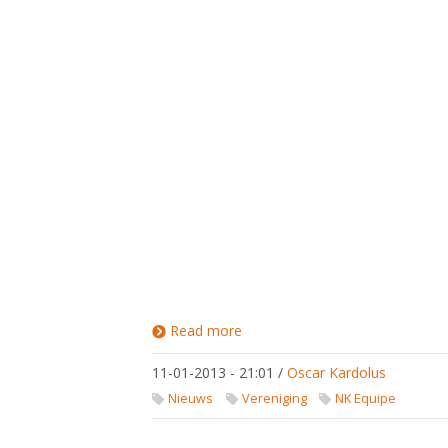
Read more
about
Locatie
gezocht
11-01-2013 - 21:01
/
Oscar Kardolus
NK
Equipe
Nieuws
Vereniging
NK Equipe
2013