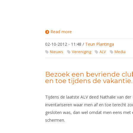
Read more
about Joost
Kramer
kandidaat-
02-10-2012 - 11:48
/
Teun Plantinga
penningmeester
Nieuws
Vereniging
ALV
Media
Bezoek een bevriende club
en toe tijdens de vakantie.
Tijdens de laatste ALV deed Nathalie van der
inventariseren waar men af en toe terecht zo
gesloten was, dan wel omdat men eens met e
schermen.