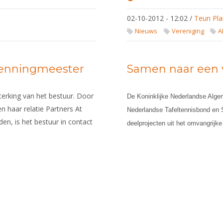
Peter van
Dalen
02-10-2012 - 12:02
/
Teun Pla
kandidaat
bestuurslid
Nieuws
Vereniging
A
penningmeester
Samen naar een v
terking van het bestuur. Door
De Koninklijke Nederlandse Al
n haar relatie Partners At
Nederlandse Tafeltennisbond en 
en, is het bestuur in contact
deelprojecten uit het omvangrij