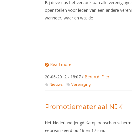
Bij deze dus het verzoek aan alle vereniginge
openstellen voor leden van een andere veren
wanneer, waar en wat de
Read more
about
Bezoek
een
20-06-2012 - 18:07
/
Bert v.d. Flier
bevriende
club, of
Nieuws
Vereniging
scherm
af en toe
tijdens de
vakantie.
Promotiemateriaal NJK
Het Nederland Jeugd Kampioenschap scherme
georganiseerd op 16 en 17 juni.