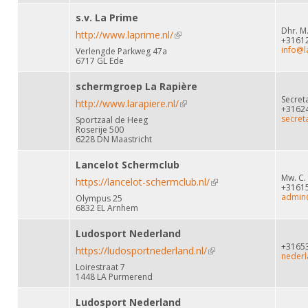
s.v. La Prime
Dhr. M
http://www.laprime.nl/
(link is external)
+3161
info@l
Verlengde Parkweg 47a
6717 GL Ede
schermgroep La Rapière
Secret
http://www.larapiere.nl/
(link is external)
+3162
secret
Sportzaal de Heeg
Roserije 500
6228 DN Maastricht
Lancelot Schermclub
Mw. C.
https://lancelot-schermclub.nl/
(link is external)
+3161
admin@
Olympus 25
6832 EL Arnhem
Ludosport Nederland
+3165
https://ludosportnederland.nl/
(link is external)
nederl
Loirestraat 7
1448 LA Purmerend
Ludosport Nederland