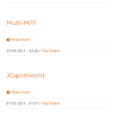
Alle Verenigingen
Opleidingen
Nieuws
Wedstrijdorganisatie
Tuchtzaken
Verenigingsondersteuning
Multi-M/IT
Nieuws
Archief
Witte Vlekkenplan
Aanvragen van scheidsrechters
Infotheek
Oprichting Vereniging
Read more
about Multi-M/IT
Scheidsrechterslijst
Bibliotheek
Overschrijven leden
23-05-2011 - 22:42
Import inschrijvingen uit Nahouw
/
Paul Water
ALV
Verwerk wedstrijduitslagen
Touché
NK organiseren
JCsportworld
Promotie en logo
Read more
about JCsportworld
Geschiedenis van het schermen
07-03-2011 - 01:07
/
Paul Water