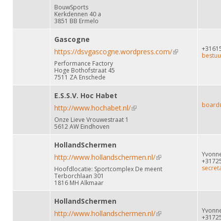
BouwSports
Kerkdennen 40 a
3851 BB Ermelo
Gascogne
+3161
https://dsvgascogne.wordpress.com/
(link is
bestuu
Performance Factory
external)
Hoge Bothofstraat 45
7511 ZA Enschede
E.S.S.V. Hoc Habet
board
http://www.hochabet.nl/
(link is external)
Onze Lieve Vrouwestraat 1
5612 AW Eindhoven
HollandSchermen
Yvonne
http://www.hollandschermen.nl/
(link is external)
+3172
secret
Hoofdlocatie: Sportcomplex De meent
Terborchlaan 301
1816 MH Alkmaar
HollandSchermen
Yvonne
http://www.hollandschermen.nl/
(link is external)
+3172