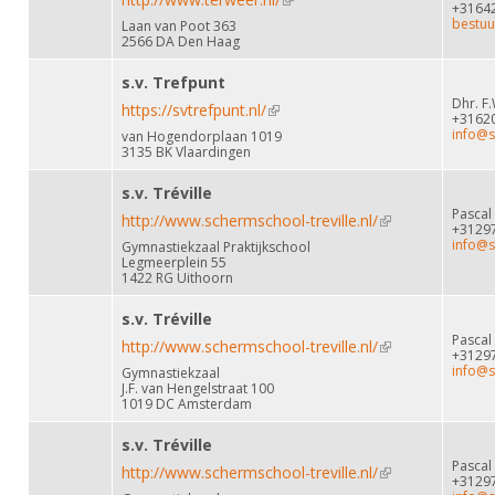
+3164
bestuu
Laan van Poot 363
2566 DA Den Haag
s.v. Trefpunt
Dhr. F.
https://svtrefpunt.nl/
(link is external)
+3162
info@s
van Hogendorplaan 1019
3135 BK Vlaardingen
s.v. Tréville
Pascal
http://www.schermschool-treville.nl/
(link is external)
+3129
info@s
Gymnastiekzaal Praktijkschool
Legmeerplein 55
1422 RG Uithoorn
s.v. Tréville
Pascal
http://www.schermschool-treville.nl/
(link is external)
+3129
info@s
Gymnastiekzaal
J.F. van Hengelstraat 100
1019 DC Amsterdam
s.v. Tréville
Pascal
http://www.schermschool-treville.nl/
(link is external)
+3129