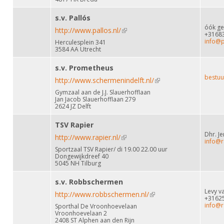
s.v. Pallós
óók gev
http://www.pallos.nl/
(link is external)
+3168
info@p
Herculesplein 341
3584 AA Utrecht
s.v. Prometheus
bestuu
http://www.schermenindelft.nl/
(link is external)
Gymzaal aan de J.J. Slauerhofflaan
Jan Jacob Slauerhofflaan 279
2624 JZ Delft
TSV Rapier
Dhr. J
http://www.rapier.nl/
(link is external)
info@r
Sportzaal TSV Rapier/ di 19.00 22.00 uur
Dongewijkdreef 40
5045 NH Tilburg
s.v. Robbschermen
Levy v
http://www.robbschermen.nl/
(link is external)
+3162
info@
Sporthal De Vroonhoevelaan
Vroonhoevelaan 2
2408 ST Alphen aan den Rijn