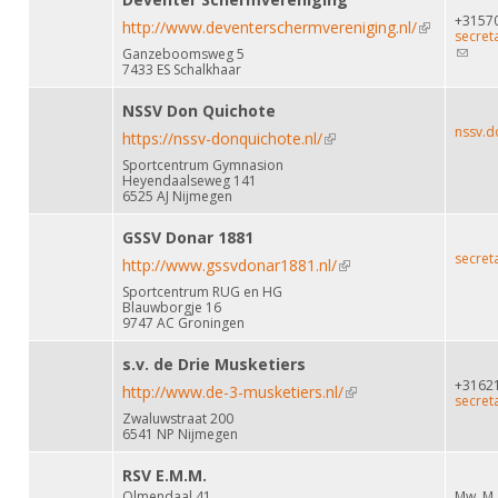
+3157
http://www.deventerschermvereniging.nl/
(link is
secret
(link
Ganzeboomsweg 5
external)
sends
7433 ES Schalkhaar
e-mail)
NSSV Don Quichote
nssv.d
https://nssv-donquichote.nl/
(link is external)
Sportcentrum Gymnasion
Heyendaalseweg 141
6525 AJ Nijmegen
GSSV Donar 1881
secret
http://www.gssvdonar1881.nl/
(link is external)
Sportcentrum RUG en HG
Blauwborgje 16
9747 AC Groningen
s.v. de Drie Musketiers
+3162
http://www.de-3-musketiers.nl/
(link is external)
secret
Zwaluwstraat 200
6541 NP Nijmegen
RSV E.M.M.
Olmendaal 41
Mw. M.