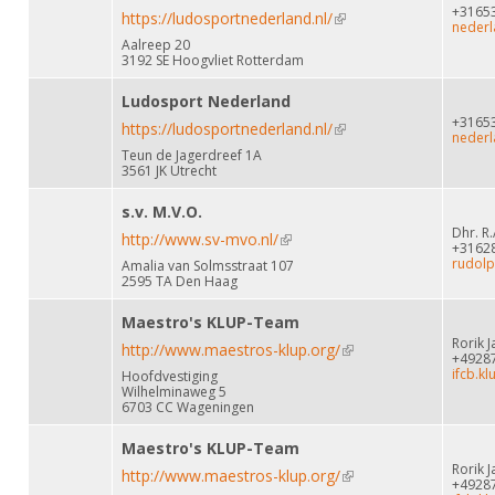
+3165
https://ludosportnederland.nl/
(link is external)
nederl
Aalreep 20
3192 SE Hoogvliet Rotterdam
Ludosport Nederland
+3165
https://ludosportnederland.nl/
(link is external)
nederl
Teun de Jagerdreef 1A
3561 JK Utrecht
s.v. M.V.O.
Dhr. R.
http://www.sv-mvo.nl/
(link is external)
+3162
rudolp
Amalia van Solmsstraat 107
2595 TA Den Haag
Maestro's KLUP-Team
Rorik 
http://www.maestros-klup.org/
(link is external)
+4928
ifcb.k
Hoofdvestiging
Wilhelminaweg 5
6703 CC Wageningen
Maestro's KLUP-Team
Rorik 
http://www.maestros-klup.org/
(link is external)
+4928