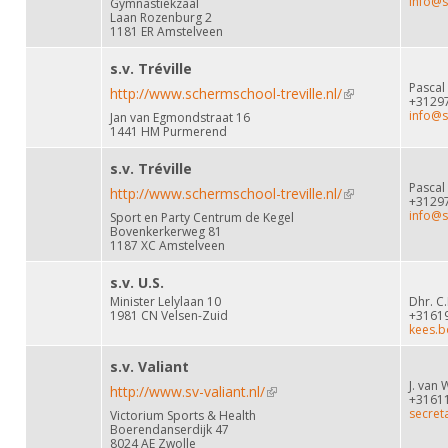
info@s
Gymnastiekzaal
Laan Rozenburg 2
1181 ER Amstelveen
s.v. Tréville
Pascal
http://www.schermschool-treville.nl/
(link is external)
+3129
info@s
Jan van Egmondstraat 16
1441 HM Purmerend
s.v. Tréville
Pascal
http://www.schermschool-treville.nl/
(link is external)
+3129
info@s
Sport en Party Centrum de Kegel
Bovenkerkerweg 81
1187 XC Amstelveen
s.v. U.S.
Minister Lelylaan 10
Dhr. C
1981 CN Velsen-Zuid
+3161
kees.
s.v. Valiant
J. van
http://www.sv-valiant.nl/
(link is external)
+3161
secreta
Victorium Sports & Health
Boerendanserdijk 47
8024 AE Zwolle