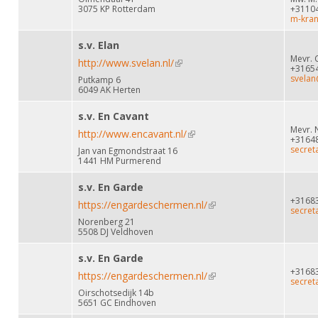
3075 KP Rotterdam
+3110
m-kran
s.v. Elan
Mevr. 
http://www.svelan.nl/
(link is external)
+3165
svelan
Putkamp 6
6049 AK Herten
s.v. En Cavant
Mevr. N
http://www.encavant.nl/
(link is external)
+3164
secret
Jan van Egmondstraat 16
1441 HM Purmerend
s.v. En Garde
+3168
https://engardeschermen.nl/
(link is external)
secret
Norenberg 21
5508 DJ Veldhoven
s.v. En Garde
+3168
https://engardeschermen.nl/
(link is external)
secret
Oirschotsedijk 14b
5651 GC Eindhoven