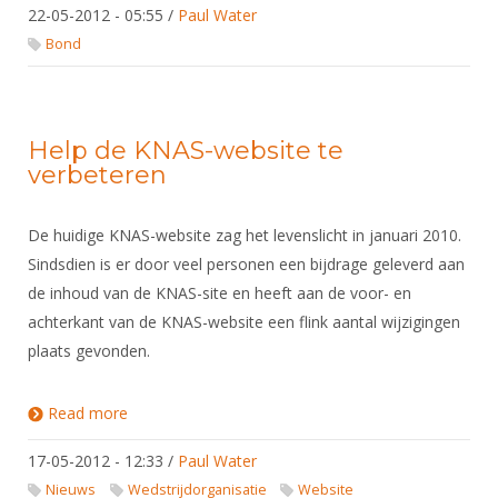
DBT
Nieuws
Website
22-05-2012 - 05:55
/
Paul Water
Organisatie
NK organiseren
Ranglijsten
Brassardsysteem
FBT
Bond
Gebruiksvoorwaarden
Bestuur
Inschrijven
SBT
Handleiding
Voor coaches en leraren
Commissies
Reglementen
Talentontwikkeling
Historie
Nieuws
Ereleden
Help de KNAS-website te
Materiaal
verbeteren
Nationale opleidingen
Leden van Verdiensten
Atletencommissie
Schermpaspoort
Internationale opleidingen
Vacatures
Rolstoelschermen
De huidige KNAS-website zag het levenslicht in januari 2010.
Internationale Titeltoernooien
Opleidingen
Sindsdien is er door veel personen een bijdrage geleverd aan
Bondsbureau
Internationale aanmeldingen
de inhoud van de KNAS-site en heeft aan de voor- en
Wedstrijdkalender
Leraar
achterkant van de KNAS-website een flink aantal wijzigingen
Contact
KNAS Keurmerk
plaats gevonden.
Voor scheidsrechters
Medewerkers
NK's
Nieuws
Samenwerking
Read more
about Help de KNAS-website te verbeteren
JPT
Scheidsrechterslijst
Formulieren
JEC
17-05-2012 - 12:33
/
Paul Water
Scheidsrechter Documentatie
Nieuws
Wedstrijdorganisatie
Website
Veteranenwedstrijden