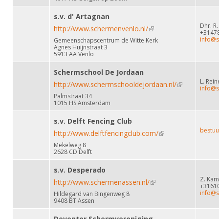
s.v. d' Artagnan
Dhr. R
http://www.schermenvenlo.nl/
(link is external)
+3147
info@s
Gemeenschapscentrum de Witte Kerk
Agnes Huijnstraat 3
5913 AA Venlo
Schermschool De Jordaan
L. Rei
http://www.schermschooldejordaan.nl/
(link is
info@s
Palmstraat 34
external)
1015 HS Amsterdam
s.v. Delft Fencing Club
bestuu
http://www.delftfencingclub.com/
(link is external)
Mekelweg 8
2628 CD Delft
s.v. Desperado
Z. Ka
http://www.schermenassen.nl/
(link is external)
+3161
info@s
Hildegard van Bingenweg 8
9408 BT Assen
Deventer Schermvereniging