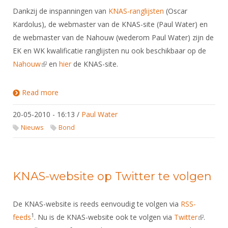
Dankzij de inspanningen van
KNAS-ranglijsten
(Oscar
Kardolus), de webmaster van de KNAS-site (Paul Water) en
de webmaster van de Nahouw (wederom Paul Water) zijn de
EK en WK kwalificatie ranglijsten nu ook beschikbaar op de
Nahouw
(link is external)
en
hier
de KNAS-site.
Read more
about EK & WK kwalificatie ranglijsten
20-05-2010 - 16:13
/
Paul Water
Nieuws
Bond
KNAS-website op Twitter te volgen
De KNAS-website is reeds eenvoudig te volgen via
RSS-
1
feeds
. Nu is de KNAS-website ook te volgen via
Twitter
(link is
.