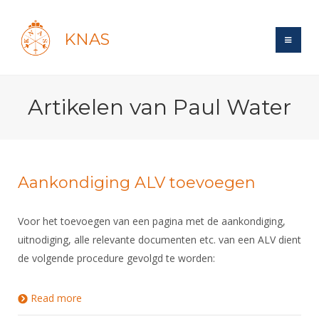
KNAS
Site
Artikelen van Paul Water
Bond
Login
Schermen
Bond
Recent posts
Beleid
Topsport
Books
Breedtesport
Aankondiging ALV toevoegen
Lidmaatschap
Polls
Introductie
Informatie
Wat is topsport
Tarieven
Voor het toevoegen van een pagina met de aankondiging,
Forums
Recreatiesport
Nieuws
Forums
uitnodiging, alle relevante documenten etc. van een ALV dient
Voor de jeugd
Reglementen
Maandelijks archief
Veteranen
NK's
de volgende procedure gevolgd te worden:
Spreekbeurtpakket
Ledencijfers
Zoek Vereniging
Forums
Lichtzwaardschermen
Evenement
Ouders en vereniging
Sponsors en Partners
Oranje
Read more
about Aankondiging ALV toevoegen
Schermforum
Contact
Wedstrijdsport
Jeugdkampen