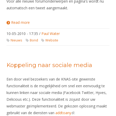
Voor alle nieuwe forumonderwerpen en pagina's wordt nu
external)
automatisch een tweet aangemaakt.
Read more
about KNAS-website op Twitter te volgen
10-05-2010 - 17:35
/
Paul Water
Nieuws
Bond
Website
Koppeling naar sociale media
Een door veel bezoekers van de KNAS-site gewenste
functionaliteit is de mogelijkheid om snel een eenvoudig te
kunnen linken naar sociale media (Facebook Twitter, Hyves,
Delicious etc.). Deze functionaliteit is zojuist door uw
webmaster geïmplementeerd. De gekozen oplossing maakt
gebruikt van de diensten van
addtoany
(link is external)
.