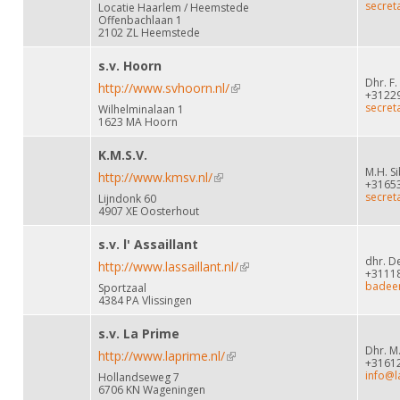
secret
Locatie Haarlem / Heemstede
Offenbachlaan 1
2102 ZL Heemstede
s.v. Hoorn
Dhr. F
http://www.svhoorn.nl/
(link is external)
+3122
secret
Wilhelminalaan 1
1623 MA Hoorn
K.M.S.V.
M.H. S
http://www.kmsv.nl/
(link is external)
+3165
secret
Lijndonk 60
4907 XE Oosterhout
s.v. l' Assaillant
dhr. D
http://www.lassaillant.nl/
(link is external)
+3111
badee
Sportzaal
4384 PA Vlissingen
s.v. La Prime
Dhr. M
http://www.laprime.nl/
(link is external)
+3161
info@l
Hollandseweg 7
6706 KN Wageningen