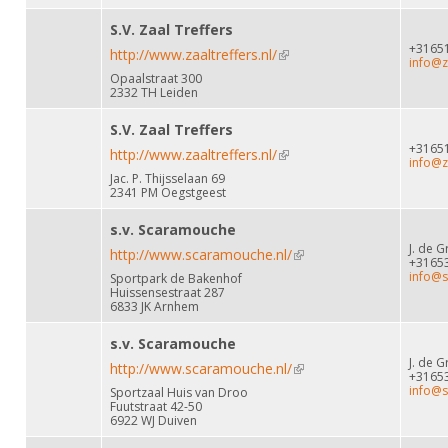
S.V. Zaal Treffers
+3165
http://www.zaaltreffers.nl/
(link is external)
info@za
Opaalstraat 300
2332 TH Leiden
S.V. Zaal Treffers
+3165
http://www.zaaltreffers.nl/
(link is external)
info@za
Jac. P. Thijsselaan 69
2341 PM Oegstgeest
s.v. Scaramouche
J. de G
http://www.scaramouche.nl/
(link is external)
+3165
info@s
Sportpark de Bakenhof
Huissensestraat 287
6833 JK Arnhem
s.v. Scaramouche
J. de G
http://www.scaramouche.nl/
(link is external)
+3165
info@s
Sportzaal Huis van Droo
Fuutstraat 42-50
6922 WJ Duiven