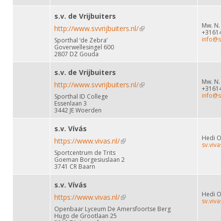
s.v. de Vrijbuiters
Mw. N.
http://www.svvrijbuiters.nl/
(link is external)
+3161
info@sv
Sporthal ‘de Zebra’
Goverwellesingel 600
2807 DZ Gouda
s.v. de Vrijbuiters
Mw. N.
http://www.svvrijbuiters.nl/
(link is external)
+3161
info@sv
Sporthal ID College
Essenlaan 3
3442 JE Woerden
s.v. Vívás
Hedi 
https://www.vivas.nl/
(link is external)
sv.viv
Sportcentrum de Trits
Goeman Borgesiuslaan 2
3741 CR Baarn
s.v. Vívás
Hedi 
https://www.vivas.nl/
(link is external)
sv.viv
Openbaar Lyceum De Amersfoortse Berg
Hugo de Grootlaan 25