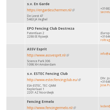
s.v. En Garde
+3168
https://engardeschermen.nl/
(link is external)
secret
De Leest 47
5463 JA Veghel
EPO Fencing Club Destreza
Patentlaan 2
(Europe
2288 EE Rijswijk
+3164
roltra
ASSV Esprit
info@a
http://www.assvesprit.nl/
(link is external)
Science Park 306
1098 XH Amsterdam
s.v. ESTEC Fencing Club
Dhr. J
http://www.estecfencingclub.eu/
(link is external)
+3164
Jose.P
ESA-ESTEC, TEC-QMM
Keplerlaan 1
2201 AZ Noordwijk
Fencing Ermelo
leden@
http://www.fencingermelo.nl/
(link is external)