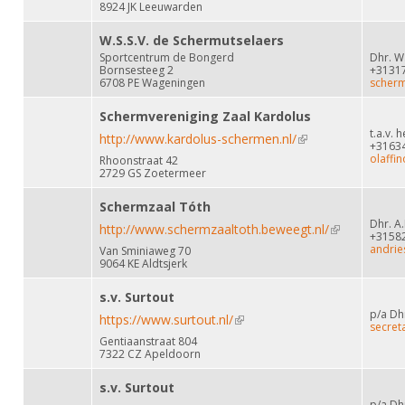
8924 JK Leeuwarden
W.S.S.V. de Schermutselaers
Sportcentrum de Bongerd
Dhr. W.
Bornsesteeg 2
+3131
6708 PE Wageningen
scherm
Schermvereniging Zaal Kardolus
t.a.v. 
http://www.kardolus-schermen.nl/
(link is external)
+3163
olaffi
Rhoonstraat 42
2729 GS Zoetermeer
Schermzaal Tóth
Dhr. A
http://www.schermzaaltoth.beweegt.nl/
(link is
+3158
andrie
Van Sminiaweg 70
external)
9064 KE Aldtsjerk
s.v. Surtout
p/a Dh
https://www.surtout.nl/
(link is external)
secret
Gentiaanstraat 804
7322 CZ Apeldoorn
s.v. Surtout
p/a Dh