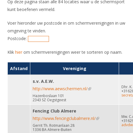
Op deze pagina staan alle
84
locaties waar u de schermsport
kunt beoefenen vermeld.
Voer hieronder uw postcode in om schermverenigingen in uw
omgeving te vinden.
Postcode:
Klik
hier
om schermverenigingen weer te sorteren op naam.
Afstand
Vereniging
s.v. A.E.W.
Dhr. K
http://www.aewschermen.nl/
(link is external)
+3162
secret
Hazenboslaan 101
2343 SZ Oegstgeest
Fencing Club Almere
Mw. C.
http://www.fencingclubalmere.nl/
(link is external)
+3162
advdwe
Gerrit Th. Rotmanlaan 28
1336 BA Almere-Buiten