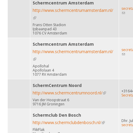
Schermcentrum Amsterdam
secre
http://www.schermcentrumamsterdam.nl/
(link
sends
(link is external)
e-mail)
Frans Otten Stadion
Ijsbaanpad 43
1076 CV Amsterdam
Schermcentrum Amsterdam
secre
http://www.schermcentrumamsterdam.nl/
(link
sends
(link is external)
e-mail)
Apollohal
Apollolaan 4
1077 RV Amsterdam
SchermCentrum Noord
+3164
http://www.schermcentrumnoord.nl/
(link is external)
Secret
Van der Hoopstraat 6
9716 JM Groningen
Schermclub Den Bosch
Dhr. Ju
http://www.schermclubdenbosch.nl/
(link is external)
secret
FlikFlak