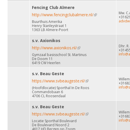
Fencing Club Almere
Mw. C.
http://www.fencingclubalmere.nl/
(link is external)
+3162
advdwe
Buurthuis Amerika
Henry Stanleystraat 1
1363 LB Almere-Poort
s.v. Axionikos
Dhr. R
http://www.axionikos.nl/
(link is external)
+3145
info@a
Gymzaal basisschool St. Martinus
De Doom 11
6419 CW Heerlen
s.v. Beau Geste
Wille
https://www.svbeaugeste.nl/
(link is external)
+3168
info@s
(Hoofdlocatie) Sporthal In De Roos
Commandobaan 6
4706 CL Roosendaal
s.v. Beau Geste
Wille
https://www.svbeaugeste.nl/
(link is external)
+3168
info@s
Locatie Sporthal Boulevard
De Boulevard Noord 2
4617 HD Bergen op Zoom