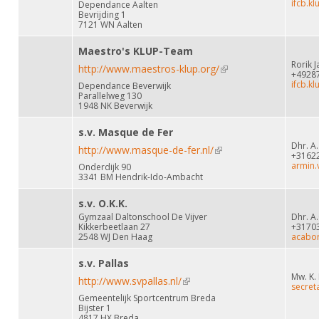
ifcb.k
Dependance Aalten
Bevrijding 1
7121 WN Aalten
Maestro's KLUP-Team
Rorik 
http://www.maestros-klup.org/
(link is external)
+4928
ifcb.k
Dependance Beverwijk
Parallelweg 130
1948 NK Beverwijk
s.v. Masque de Fer
Dhr. A
http://www.masque-de-fer.nl/
(link is external)
+3162
armin.
Onderdijk 90
3341 BM Hendrik-Ido-Ambacht
s.v. O.K.K.
Gymzaal Daltonschool De Vijver
Dhr. A.
Kikkerbeetlaan 27
+3170
2548 WJ Den Haag
acabo
s.v. Pallas
Mw. K.
http://www.svpallas.nl/
(link is external)
secret
Gemeentelijk Sportcentrum Breda
Bijster 1
4817 HX Breda