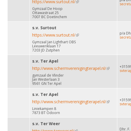
https://www.surtout.nl/
(link is external)
secret
Gymzaal De Hoop
Ottawastraat 25
7007 BC Doetinchem
s.v. Surtout
p/a Dh
https://www.surtout.nl/
(link is external)
secret
Gymzaal Jan Lighthart OBS
Leeuweriklaan 17
7203 JD Zutphen
s.v. Ter Apel
+3159
http://www.schermverenigingterapel.nl/
(link is
svtera
gymzaal de Vlinder
external)
Jan Westerlaan 3
9561 GN Ter Apel
s.v. Ter Apel
+3159
http://www.schermverenigingterapel.nl/
(link is
svtera
Liniekampen 8
external)
7873 BT Odoorn
s.v. Ter Weer
Dhr. F.
http://www.terweer.nl/
(link is external)