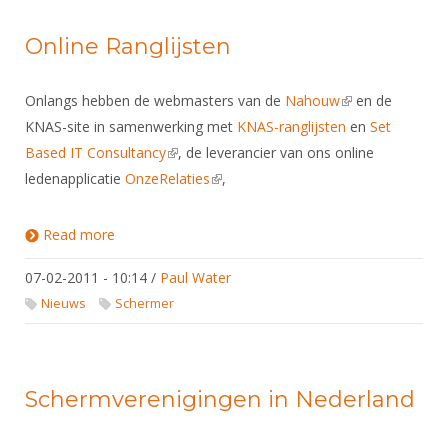
Online Ranglijsten
Onlangs hebben de webmasters van de
Nahouw
(link is external)
en de
KNAS-site in samenwerking met
KNAS-ranglijsten
en
Set
Based IT Consultancy
(link is external)
, de leverancier van ons online
ledenapplicatie
OnzeRelaties
(link is external)
,
Read more
about Online Ranglijsten
07-02-2011 - 10:14
/
Paul Water
Nieuws
Schermer
Schermverenigingen in Nederland