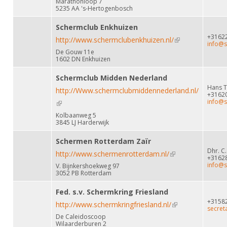
Marathonloop 7
5235 AA 's-Hertogenbosch
Schermclub Enkhuizen
+3162
http://www.schermclubenkhuizen.nl/
(link is external)
info@s
De Gouw 11e
1602 DN Enkhuizen
Schermclub Midden Nederland
Hans T
http://Www.schermclubmiddennederland.nl/
+3162
info@
(link is external)
Kolbaanweg 5
3845 LJ Harderwijk
Schermen Rotterdam Zaïr
Dhr. C.
http://www.schermenrotterdam.nl/
(link is external)
+3162
info@s
V. Bijnkershoekweg 97
3052 PB Rotterdam
Fed. s.v. Schermkring Friesland
+3158
http://www.schermkringfriesland.nl/
(link is external)
secret
De Caleidoscoop
Wilaarderburen 2