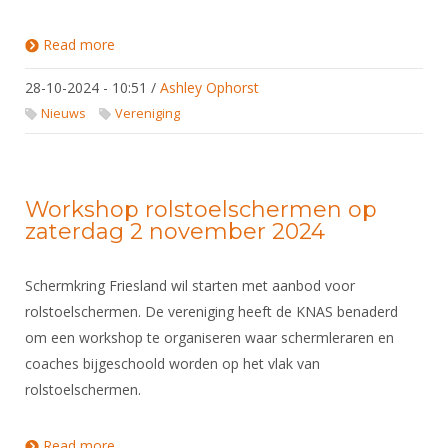
DBT
Nieuws
Website
Organisatie
NK organiseren
Ranglijsten
Brassardsysteem
FBT
Read more
about NOC*NSF Start campagne regeling gratis
Gebruiksvoorwaarden
Bestuur
VOG
Inschrijven
SBT
Handleiding
28-10-2024 - 10:51
Voor coaches en leraren
/
Ashley Ophorst
Commissies
Reglementen
Talentontwikkeling
Nieuws
Vereniging
Historie
Nieuws
Ereleden
Materiaal
Nationale opleidingen
Leden van Verdiensten
Atletencommissie
Schermpaspoort
Internationale opleidingen
Vacatures
Workshop rolstoelschermen op
Rolstoelschermen
Internationale Titeltoernooien
zaterdag 2 november 2024
Opleidingen
Bondsbureau
Internationale aanmeldingen
Wedstrijdkalender
Leraar
Schermkring Friesland wil starten met aanbod voor
Contact
KNAS Keurmerk
rolstoelschermen. De vereniging heeft de KNAS benaderd
Voor scheidsrechters
Medewerkers
NK's
om een workshop te organiseren waar schermleraren en
Nieuws
Samenwerking
coaches bijgeschoold worden op het vlak van
JPT
rolstoelschermen.
Scheidsrechterslijst
Formulieren
JEC
Scheidsrechter Documentatie
Veteranenwedstrijden
Read more
about Workshop rolstoelschermen op zaterdag 2