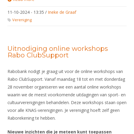
Alle Verenigingen
november 2024
Opleidingen
11-10-2024 - 13:35
Nieuws
/
Ineke de Graaf
Wedstrijdorganisatie
Tuchtzaken
Vereniging
Verenigingsondersteuning
Nieuws
Archief
Witte Vlekkenplan
Aanvragen van scheidsrechters
Infotheek
Oprichting Vereniging
Uitnodiging online workshops
Scheidsrechterslijst
Rabo ClubSupport
Bibliotheek
Overschrijven leden
Import inschrijvingen uit Nahouw
ALV
Verwerk wedstrijduitslagen
Rabobank nodigt je graag uit voor de online workshops van
Touché
Rabo ClubSupport. Vanaf maandag 18 tot en met donderdag
NK organiseren
28 november organiseren we een aantal online workshops
Promotie en logo
waarin we de meest voorkomende uitdagingen van sport- en
cultuurverenigingen behandelen. Deze workshops staan open
voor alle KNAS-verenigingen. Je vereniging hoeft zelf geen
Geschiedenis van het schermen
Raborekening te hebben.
Nieuwe inzichten die je meteen kunt toepassen