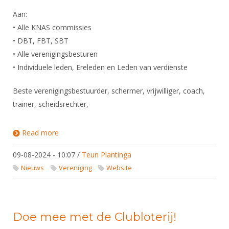
Aan:
• Alle KNAS commissies
• DBT, FBT, SBT
• Alle verenigingsbesturen
• Individuele leden, Ereleden en Leden van verdienste
Beste verenigingsbestuurder, schermer, vrijwilliger, coach,
trainer, scheidsrechter,
Read more
about Gevraagd: suggesties voor het
Meerjarenbeleidsplan 2024-2028
09-08-2024 - 10:07
/
Teun Plantinga
Nieuws
Vereniging
Website
Doe mee met de Clubloterij!