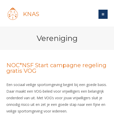
KNAS
Site
Vereniging
Bond
Login
Schermen
Bond
Recent posts
Beleid
Topsport
Books
Breedtesport
NOC*NSF Start campagne regeling
Lidmaatschap
gratis VOG
Polls
Introductie
Informatie
Wat is topsport
Tarieven
Forums
Recreatiesport
Nieuws
Een sociaal veilige sportomgeving begint bij een goede basis.
Forums
Voor de jeugd
Reglementen
Maandelijks archief
Veteranen
Daar maakt een VOG-beleid voor vrijwilligers een belangrijk
NK's
Spreekbeurtpakket
Ledencijfers
Zoek Vereniging
Forums
onderdeel van uit. Met VOG’s voor jouw vrijwilligers sluit je
Lichtzwaardschermen
Evenement
Ouders en vereniging
onnodig risico uit en zet je een goede stap naar een fijne en
Sponsors en Partners
Oranje
Schermforum
Contact
veilige sportomgeving voor iedereen.
Wedstrijdsport
Jeugdkampen