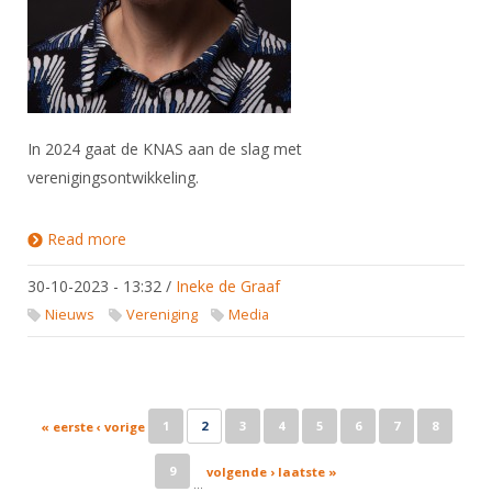
In 2024 gaat de KNAS aan de slag met
verenigingsontwikkeling.
Read more
about Opstart Verenigingsontwikkeling –
Coördinator Ineke de Graaf benoemd
30-10-2023 - 13:32
/
Ineke de Graaf
Nieuws
Vereniging
Media
Pages
1
2
3
4
5
6
7
8
« eerste
‹ vorige
9
volgende ›
laatste »
…