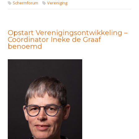
Schermforum
Vereniging
Opstart Verenigingsontwikkeling –
Coördinator Ineke de Graaf
benoemd