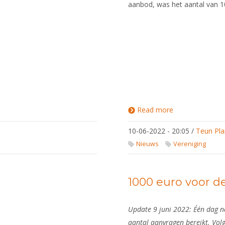
aanbod, was het aantal van 
Read more
about
Overdonderend
succes 1000
10-06-2022 - 20:05
/
Teun Pla
euro-actie:
vervolg 16 juni
Nieuws
Vereniging
1000 euro voor d
Update 9 juni 2022: Één dag n
aantal aanvragen bereikt. Vol