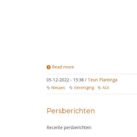
Read more
about
Presentatie
Centrum
05-12-2022 - 15:38
/
Teun Plantinga
Veilige
Sport
Nieuws
Vereniging
ALV
Nederland
Persberichten
Recente persberichten: