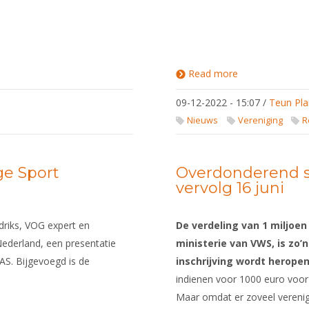
Read more
about
Vernieuwd
Handboek
09-12-2022 - 15:07
/
Teun Pla
Sport en
Privacy
Nieuws
Vereniging
R
ge Sport
Overdonderend su
vervolg 16 juni
driks, VOG expert en
De verdeling van 1 miljoe
ederland, een presentatie
ministerie van VWS, is zo
AS. Bijgevoegd is de
inschrijving wordt heropen
indienen voor 1000 euro voor 
Maar omdat er zoveel verenig