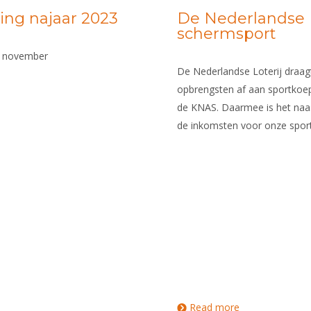
ng najaar 2023
De Nederlandse L
schermsport
1 november
De Nederlandse Loterij draagt
opbrengsten af aan sportko
de KNAS. Daarmee is het naast
de inkomsten voor onze sport
Read more
about De