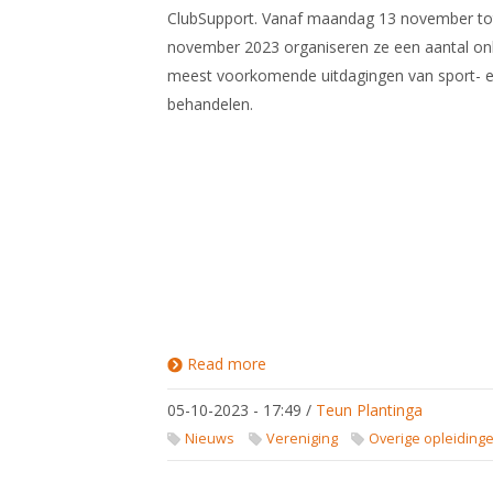
ClubSupport. Vanaf maandag 13 november to
november 2023 organiseren ze een aantal on
meest voorkomende uitdagingen van sport- e
behandelen.
Read more
about
Uitnodiging
online
05-10-2023 - 17:49
/
Teun Plantinga
workshops
Rabo
Nieuws
Vereniging
Overige opleiding
ClubSupport