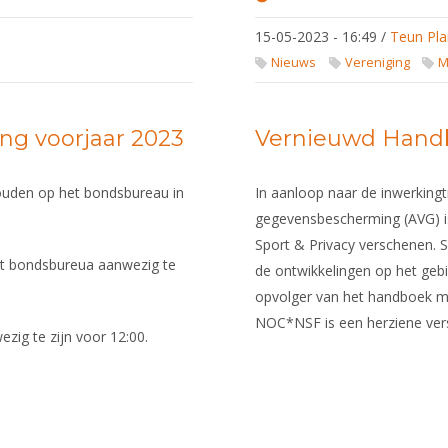
Nederlandse
Loterij
15-05-2023 - 16:49
/
Teun Pla
steunt de
schermsport
Nieuws
Vereniging
M
g voorjaar 2023
Vernieuwd Handb
ouden op het bondsbureau in
In aanloop naar de inwerking
gegevensbescherming (AVG) is
Sport & Privacy verschenen. 
t bondsbureua aanwezig te
de ontwikkelingen op het gebie
opvolger van het handboek m
NOC*NSF is een herziene vers
zig te zijn voor 12:00.