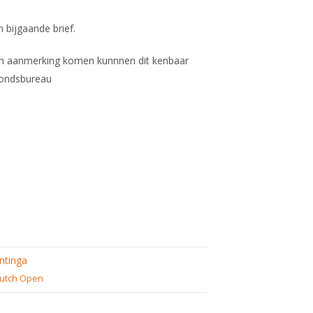
in bijgaande brief.
 in aanmerking komen kunnnen dit kenbaar
bondsbureau
ntinga
utch Open