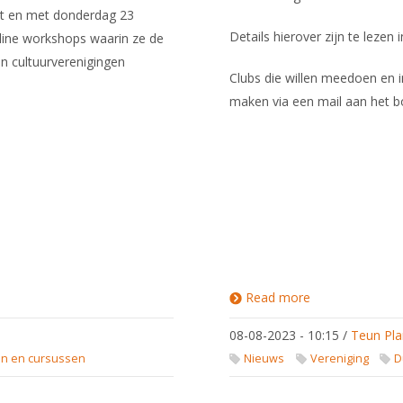
t en met donderdag 23
Details hierover zijn te lezen 
line workshops waarin ze de
n cultuurverenigingen
Clubs die willen meedoen en
maken via een mail aan het 
Read more
about
Europacup
voor
08-08-2023 - 10:15
/
Teun Pla
clubteams
en en cursussen
Nieuws
Vereniging
D