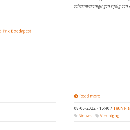
schermverenigingen tijdig een
nd Prix Boedapest
Read more
about
1000 euro
voor de
08-06-2022 - 15:40
/
Teun Pla
club
(maximum
Nieuws
Vereniging
bereikt)