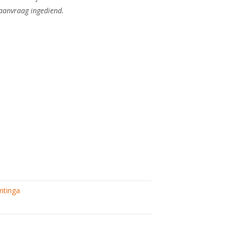
 aanvraag ingediend.
ntinga