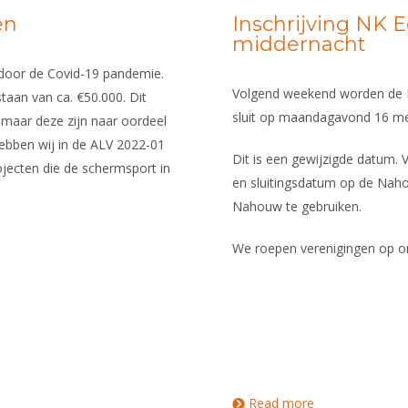
en
Inschrijving NK 
middernacht
n door de Covid-19 pandemie.
Volgend weekend worden de N
taan van ca. €50.000. Dit
sluit op maandagavond 16 me
 maar deze zijn naar oordeel
ebben wij in de ALV 2022-01
Dit is een gewijzigde datum.
rojecten die de schermsport in
en sluitingsdatum op de Nah
Nahouw te gebruiken.
We roepen verenigingen op om 
Read more
about