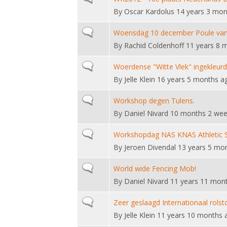
By
Oscar Kardolus
14 years 3 mon
Normal topic
Woensdag 10 december Poule va
By
Rachid Coldenhoff
11 years 8 
Normal topic
Woerdense "Witte Vlek" ingekleurd
By
Jelle Klein
16 years 5 months a
Normal topic
Workshop degen Tulens.
By
Daniel Nivard
10 months 2 wee
Normal topic
Workshopdag NAS KNAS Athletic S
By
Jeroen Divendal
13 years 5 mo
Normal topic
World wide Fencing Mob!
By
Daniel Nivard
11 years 11 mon
Normal topic
Zeer geslaagd Internationaal rol
By
Jelle Klein
11 years 10 months 