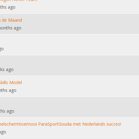
ths ago
n de Maand
months ago
go
ks ago
kills Model
nths ago
ths ago
stoelschermtoernooi ParaSportGouda met Nederlands succes!
ago