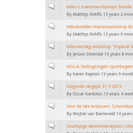
Normal topic
Video's trainersworkshops Borella
By
Matthijs Rohlfs
13 years 2 mon
Normal topic
Videobeelden trainersworkshop Bo
By
Matthijs Rohlfs
13 years 9 mon
Normal topic
Videoverslag workshop "Impliciet
By
Jeroen Divendal
13 years 8 mo
Normal topic
VOG & Gedragsregels Sportbegele
By
Karen Kaptein
13 years 9 mont
Normal topic
Volgende ranglijst 31-7-2013
By
Oscar Kardolus
13 years 4 wee
Normal topic
Voor de late beslissers: Schermka
By
Wojtek van Barneveld
14 years
Normal topic
Voorlopige deelnemerslijsten Lot