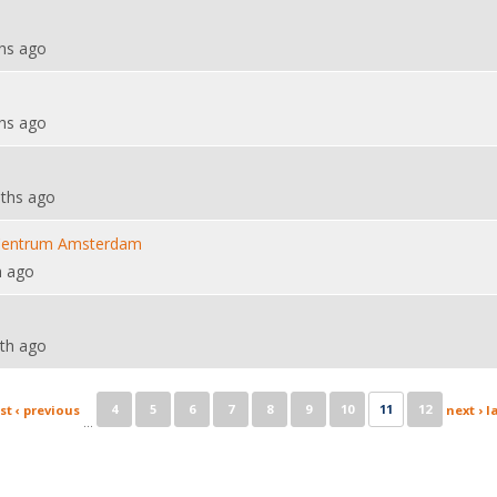
hs ago
hs ago
ths ago
Centrum Amsterdam
h ago
th ago
4
5
6
7
8
9
10
11
12
rst
‹ previous
next ›
l
…