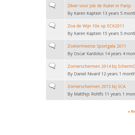
Normal topic
Zilver voor Job de Ruiter in Parijs
By
Karen Kaptein
13 years 5 mont
Normal topic
Zoa de Wijn 10e op ECK2011
By
Karen Kaptein
15 years 5 mont
Normal topic
Zoetermeerse Sportgala 2011
By
Oscar Kardolus
14 years 4 mon
Normal topic
Zomerschermen 2014 bij Scherm
By
Daniel Nivard
12 years 1 mont
Normal topic
Zomerschermen 2015 bij SCA
By
Matthijs Rohlfs
11 years 1 mon
Pages
« fi