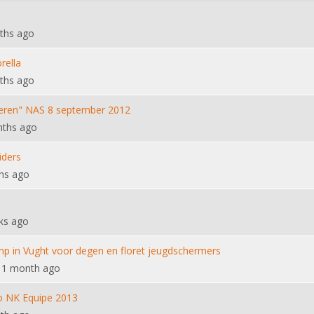
ths ago
rella
ths ago
 leren" NAS 8 september 2012
nths ago
iders
hs ago
ks ago
mp in Vught voor degen en floret jeugdschermers
 1 month ago
to NK Equipe 2013