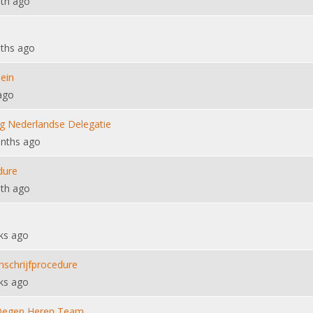
th ago
ths ago
sein
ago
g Nederlandse Delegatie
nths ago
dure
th ago
ks ago
schrijfprocedure
ks ago
 Degen Heren Team