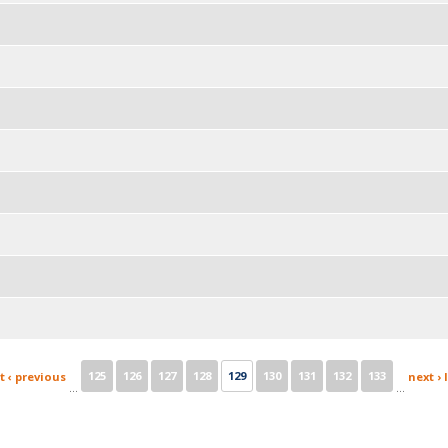
125
126
127
128
129
130
131
132
133
t
‹ previous
next ›
…
…