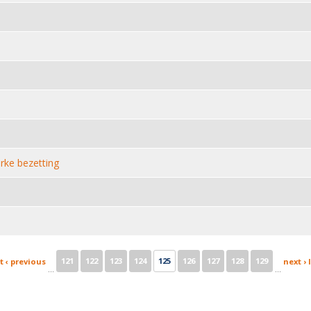
rke bezetting
121
122
123
124
125
126
127
128
129
t
‹ previous
next ›
…
…