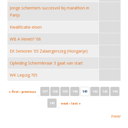
Alle Verenigingen
Opleidingen
Jonge schermers succesvol bij marathon in
Nieuws
Wedstrijdorganisatie
Parijs
Tuchtzaken
Verenigingsondersteuning
Nieuws
Archief
Kwalificatie-eisen
Witte Vlekkenplan
Aanvragen van scheidsrechters
WB A Veneti? '06
Infotheek
Oprichting Vereniging
Scheidsrechterslijst
EK Senioren '05 Zalaergerszeg (Hongarije)
Bibliotheek
Overschrijven leden
Import inschrijvingen uit Nahouw
ALV
Opleiding Schermleraar 3 gaat van start
Verwerk wedstrijduitslagen
Touché
WK Leipzig ?05
NK organiseren
Promotie en logo
Pages
137
138
139
140
141
142
143
144
« first
‹ previous
…
145
next ›
last »
Geschiedenis van het schermen
…
meer