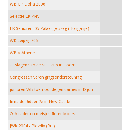
DBT
Nieuws
Website
WB GP Doha 2006
Organisatie
NK organiseren
Ranglijsten
Brassardsysteem
FBT
Gebruiksvoorwaarden
Bestuur
Selectie EK Kiev
Inschrijven
SBT
Handleiding
Voor coaches en leraren
Commissies
EK Senioren '05 Zalaergerszeg (Hongarije)
Reglementen
Talentontwikkeling
Historie
Nieuws
Ereleden
Materiaal
WK Leipzig ?05
Nationale opleidingen
Leden van Verdiensten
Atletencommissie
Schermpaspoort
WB A Athene
Internationale opleidingen
Vacatures
Rolstoelschermen
Internationale Titeltoernooien
Uitslagen van de VOC cup in Hoorn
Opleidingen
Bondsbureau
Internationale aanmeldingen
Wedstrijdkalender
Congressen verenigingsondersteuning
Leraar
Contact
KNAS Keurmerk
junioren WB toernooi degen dames in Dijon.
Voor scheidsrechters
Medewerkers
NK's
Irma de Ridder 2e in New Castle
Nieuws
Samenwerking
JPT
Q-A cadetten meisjes floret Moers
Scheidsrechterslijst
Formulieren
JEC
Scheidsrechter Documentatie
JWK 2004 - Plovdiv (Bul)
Veteranenwedstrijden