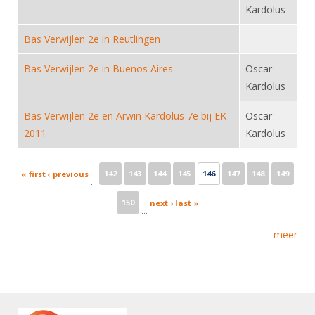
Kardolus
Bas Verwijlen 2e in Reutlingen
Bas Verwijlen 2e in Buenos Aires
Oscar
Kardolus
Bas Verwijlen 2e en Arwin Kardolus 7e bij EK
Oscar
2011
Kardolus
Pages
142
143
144
145
146
147
148
149
« first
‹ previous
…
150
next ›
last »
…
meer