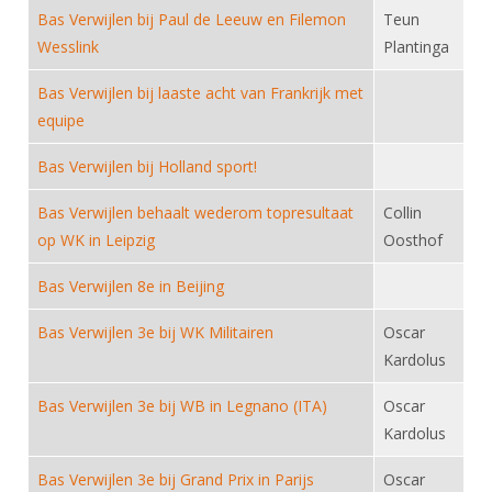
Alle Verenigingen
Bas Verwijlen bij Paul de Leeuw en Filemon
Teun
Opleidingen
Nieuws
Wesslink
Plantinga
Wedstrijdorganisatie
Tuchtzaken
Verenigingsondersteuning
Bas Verwijlen bij laaste acht van Frankrijk met
Nieuws
Archief
equipe
Witte Vlekkenplan
Aanvragen van scheidsrechters
Infotheek
Oprichting Vereniging
Bas Verwijlen bij Holland sport!
Scheidsrechterslijst
Bibliotheek
Overschrijven leden
Bas Verwijlen behaalt wederom topresultaat
Collin
Import inschrijvingen uit Nahouw
ALV
op WK in Leipzig
Oosthof
Verwerk wedstrijduitslagen
Touché
Bas Verwijlen 8e in Beijing
NK organiseren
Bas Verwijlen 3e bij WK Militairen
Oscar
Promotie en logo
Kardolus
Bas Verwijlen 3e bij WB in Legnano (ITA)
Geschiedenis van het schermen
Oscar
Kardolus
Bas Verwijlen 3e bij Grand Prix in Parijs
Oscar