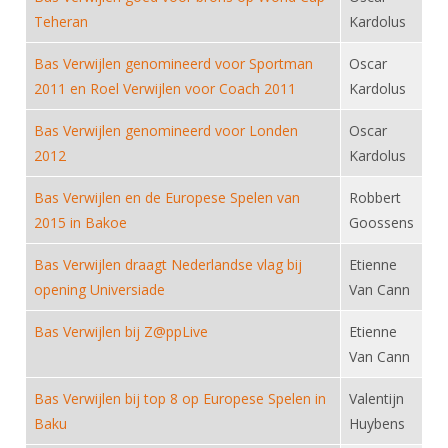
DBT
Nieuws
Website
Organisatie
Teheran
Kardolus
NK organiseren
Ranglijsten
Brassardsysteem
FBT
Gebruiksvoorwaarden
Bestuur
Bas Verwijlen genomineerd voor Sportman
Oscar
Inschrijven
SBT
Handleiding
Voor coaches en leraren
2011 en Roel Verwijlen voor Coach 2011
Kardolus
Commissies
Reglementen
Talentontwikkeling
Historie
Nieuws
Ereleden
Bas Verwijlen genomineerd voor Londen
Oscar
Materiaal
2012
Kardolus
Nationale opleidingen
Leden van Verdiensten
Atletencommissie
Schermpaspoort
Internationale opleidingen
Bas Verwijlen en de Europese Spelen van
Robbert
Vacatures
Rolstoelschermen
2015 in Bakoe
Internationale Titeltoernooien
Goossens
Opleidingen
Bondsbureau
Internationale aanmeldingen
Bas Verwijlen draagt Nederlandse vlag bij
Wedstrijdkalender
Etienne
Leraar
opening Universiade
Contact
Van Cann
KNAS Keurmerk
Voor scheidsrechters
Medewerkers
Bas Verwijlen bij Z@ppLive
Etienne
NK's
Van Cann
Nieuws
Samenwerking
JPT
Scheidsrechterslijst
Formulieren
Bas Verwijlen bij top 8 op Europese Spelen in
Valentijn
JEC
Baku
Huybens
Scheidsrechter Documentatie
Veteranenwedstrijden