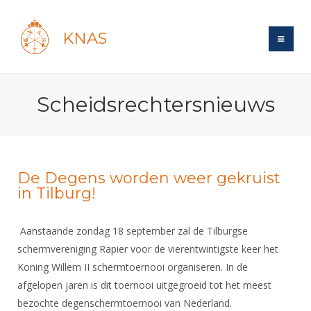
KNAS
Site
Scheidsrechtersnieuws
Bond
Login
Schermen
Bond
Recent posts
Beleid
Topsport
Books
Breedtesport
De Degens worden weer gekruist
Lidmaatschap
in Tilburg!
Polls
Introductie
Informatie
Wat is topsport
Tarieven
Forums
Recreatiesport
Nieuws
Aanstaande z
Forums
ondag 18 september zal de Tilburgse
Voor de jeugd
Reglementen
Maandelijks archief
Veteranen
schermvereniging Rapier voor de vierentwintigste keer het
NK's
Spreekbeurtpakket
Ledencijfers
Zoek Vereniging
Forums
Koning Willem II schermtoernooi organiseren. In de
Lichtzwaardschermen
Evenement
Ouders en vereniging
afgelopen jaren is dit toernooi uitgegroeid tot het meest
Sponsors en Partners
Oranje
Schermforum
Contact
bezochte degenschermtoernooi van Nederland.
Wedstrijdsport
Jeugdkampen