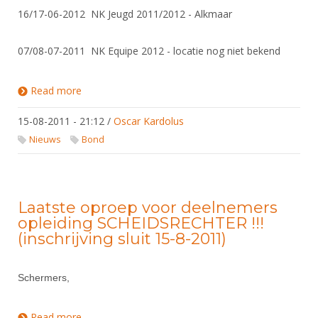
Alle Verenigingen
Opleidingen
16/17-06-2012 NK Jeugd 2011/2012 - Alkmaar
Nieuws
Wedstrijdorganisatie
Tuchtzaken
07/08-07-2011 NK Equipe 2012 - locatie nog niet bekend
Verenigingsondersteuning
Nieuws
Archief
Witte Vlekkenplan
Aanvragen van scheidsrechters
Read more
about Datums NK's Seizoen 2011/2012 zijn
bekend.
Infotheek
Oprichting Vereniging
Scheidsrechterslijst
15-08-2011 - 21:12
/
Oscar Kardolus
Bibliotheek
Overschrijven leden
Import inschrijvingen uit Nahouw
Nieuws
Bond
ALV
Verwerk wedstrijduitslagen
Touché
NK organiseren
Laatste oproep voor deelnemers
Promotie en logo
opleiding SCHEIDSRECHTER !!!
(inschrijving sluit 15-8-2011)
Geschiedenis van het schermen
Schermers,
Read more
about Laatste oproep voor deelnemers opleiding