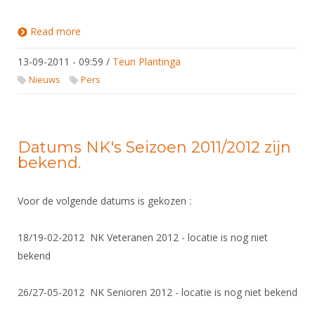
DBT
Nieuws
Website
Organisatie
NK organiseren
Ranglijsten
Brassardsysteem
FBT
Read more
about De Degens worden weer gekruist in Tilburg!
Gebruiksvoorwaarden
Bestuur
Inschrijven
SBT
Handleiding
13-09-2011 - 09:59
Voor coaches en leraren
/
Teun Plantinga
Commissies
Reglementen
Talentontwikkeling
Nieuws
Pers
Historie
Nieuws
Ereleden
Materiaal
Nationale opleidingen
Leden van Verdiensten
Atletencommissie
Schermpaspoort
Internationale opleidingen
Vacatures
Datums NK's Seizoen 2011/2012 zijn
Rolstoelschermen
Internationale Titeltoernooien
bekend.
Opleidingen
Bondsbureau
Internationale aanmeldingen
Wedstrijdkalender
Leraar
Voor de volgende datums is gekozen :
Contact
KNAS Keurmerk
Voor scheidsrechters
Medewerkers
NK's
18/19-02-2012 NK Veteranen 2012 - locatie is nog niet
Nieuws
Samenwerking
bekend
JPT
Scheidsrechterslijst
Formulieren
JEC
26/27-05-2012 NK Senioren 2012 - locatie is nog niet bekend
Scheidsrechter Documentatie
Veteranenwedstrijden