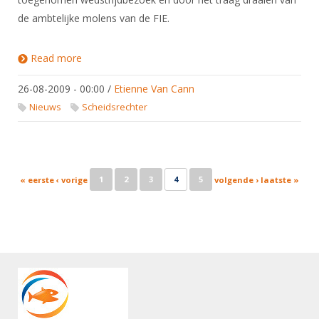
de ambtelijke molens van de FIE.
Read more
about Scheidsrechterskosten 2009
26-08-2009 - 00:00
/
Etienne Van Cann
Nieuws
Scheidsrechter
Pages
1
2
3
4
5
« eerste
‹ vorige
volgende ›
laatste »