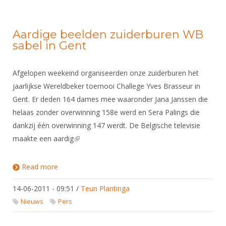
Aardige beelden zuiderburen WB
sabel in Gent
Afgelopen weekeind organiseerden onze zuiderburen het
jaarlijkse Wereldbeker toernooi Challege Yves Brasseur in
Gent. Er deden 164 dames mee waaronder Jana Janssen die
helaas zonder overwinning 158e werd en Sera Palings die
dankzij één overwinning 147 werdt. De Belgische televisie
maakte een aardig
(link is external)
Read more
about Aardige beelden zuiderburen WB sabel in
Gent
14-06-2011 - 09:51
/
Teun Plantinga
Nieuws
Pers