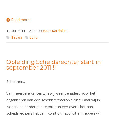
Read more
about Aanpassing Tijdschema NK Senioren. Op
zaterdag is Sabel Heren aangepast en op zondag
Sabel Dames
12-04-2011 - 21:38
/
Oscar Kardolus
Nieuws
Bond
Opleiding Scheidsrechter start in
september 2011 !!
Schermers,
Van meerdere kanten zijn wij weer benaderd voor het
organiseren van een scheidsrechteropleiding. Daar wij in
Nederland eerder een tekort dan een overschot aan
scheidsrechters hebben, komt dit mooi uit en hebben wij