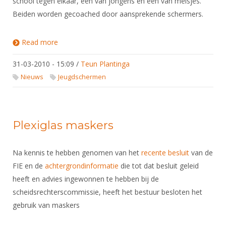
school tegen elkaar, één van jongens en één van meisjes.
Beiden worden gecoached door aansprekende schermers.
Read more
about Schermen bij Z@PPSPORT "the battle"
31-03-2010 - 15:09
/
Teun Plantinga
Nieuws
Jeugdschermen
Plexiglas maskers
Na kennis te hebben genomen van het
recente besluit
van de
FIE en de
achtergrondinformatie
die tot dat besluit geleid
heeft en advies ingewonnen te hebben bij de
scheidsrechterscommissie, heeft het bestuur besloten het
gebruik van maskers