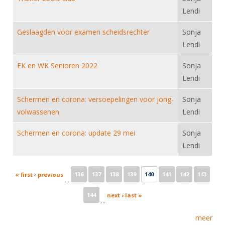
Lendi
Geslaagden voor examen scheidsrechter
Sonja
Lendi
EK en WK Senioren 2022
Sonja
Lendi
Schermen en corona: versoepelingen voor jong-
Sonja
volwassenen
Lendi
Schermen en corona: update 29 mei
Sonja
Lendi
Pages
136
137
138
139
140
141
142
143
« first
‹ previous
…
144
next ›
last »
…
meer