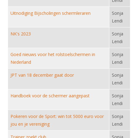
Lendi
Alle Verenigingen
Opleidingen
Nieuws
Uitnodiging Bijscholingen schermleraren
Sonja
Wedstrijdorganisatie
Tuchtzaken
Lendi
Verenigingsondersteuning
Nieuws
Archief
NK's 2023
Sonja
Witte Vlekkenplan
Aanvragen van scheidsrechters
Lendi
Infotheek
Oprichting Vereniging
Scheidsrechterslijst
Goed nieuws voor het rolstoelschermen in
Sonja
Bibliotheek
Overschrijven leden
Import inschrijvingen uit Nahouw
Nederland
Lendi
ALV
Verwerk wedstrijduitslagen
JPT van 18 december gaat door
Sonja
Touché
NK organiseren
Lendi
Promotie en logo
Handboek voor de schermer aangepast
Sonja
Lendi
Geschiedenis van het schermen
Pokeren voor de Sport: win tot 5000 euro voor
Sonja
jou en je vereniging
Lendi
Trainer zoekt club
Sonja