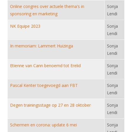
DBT
Nieuws
Website
Organisatie
Online congres over actuele thema's in
Sonja
NK organiseren
Ranglijsten
Brassardsysteem
FBT
Gebruiksvoorwaarden
sponsoring en marketing
Lendi
Bestuur
Inschrijven
SBT
Handleiding
Voor coaches en leraren
NK Equipe 2023
Sonja
Commissies
Reglementen
Talentontwikkeling
Lendi
Historie
Nieuws
Ereleden
Materiaal
In memoriam: Lammert Huizinga
Sonja
Nationale opleidingen
Leden van Verdiensten
Atletencommissie
Schermpaspoort
Lendi
Internationale opleidingen
Vacatures
Rolstoelschermen
Etienne van Cann benoemd tot Erelid
Internationale Titeltoernooien
Sonja
Opleidingen
Lendi
Bondsbureau
Internationale aanmeldingen
Wedstrijdkalender
Leraar
Pascal Kenter toegevoegd aan FBT
Contact
Sonja
KNAS Keurmerk
Lendi
Voor scheidsrechters
Medewerkers
NK's
Degen trainingsstage op 27 en 28 oktober
Sonja
Nieuws
Samenwerking
JPT
Lendi
Scheidsrechterslijst
Formulieren
JEC
Schermen en corona: update 6 mei
Sonja
Scheidsrechter Documentatie
Veteranenwedstrijden