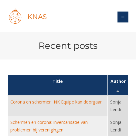
KNAS
Site
Recent posts
Bond
Login
Schermen
Bond
Recent posts
Beleid
Topsport
Books
Breedtesport
Lidmaatschap
Title
Author
Polls
Introductie
Informatie
Wat is topsport
Tarieven
Forums
Recreatiesport
Nieuws
Forums
Corona en schermen: NK Equipe kan doorgaan
Sonja
Voor de jeugd
Reglementen
Maandelijks archief
Veteranen
Lendi
NK's
Spreekbeurtpakket
Ledencijfers
Zoek Vereniging
Forums
Lichtzwaardschermen
Schermen en corona: inventarisatie van
Evenement
Sonja
Ouders en vereniging
Sponsors en Partners
Oranje
Schermforum
Contact
problemen bij verenigingen
Lendi
Wedstrijdsport
Jeugdkampen