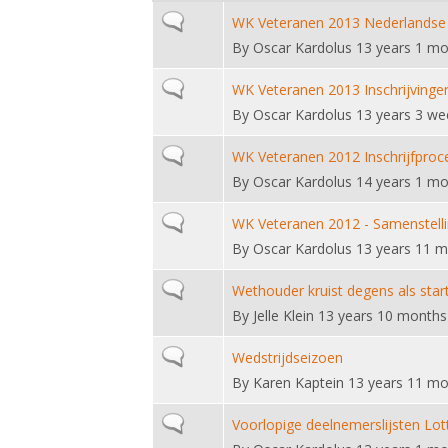
Normal topic
WK Veteranen 2013 Nederlandse 
By
Oscar Kardolus
13 years 1 mo
Normal topic
WK Veteranen 2013 Inschrijvinge
By
Oscar Kardolus
13 years 3 we
Normal topic
WK Veteranen 2012 Inschrijfproc
By
Oscar Kardolus
14 years 1 mo
Normal topic
WK Veteranen 2012 - Samenstelli
By
Oscar Kardolus
13 years 11 m
Normal topic
Wethouder kruist degens als star
By
Jelle Klein
13 years 10 months
Normal topic
Wedstrijdseizoen
By
Karen Kaptein
13 years 11 mo
Normal topic
Voorlopige deelnemerslijsten Lo