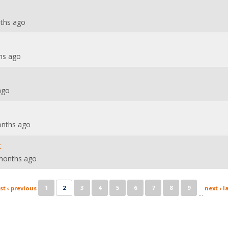
ths ago
hs ago
ago
onths ago
t
months ago
1
2
3
4
5
6
7
8
9
rst
‹ previous
next ›
l
…