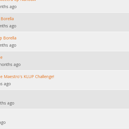
nths ago
 Borella
nths ago
p Borella
nths ago
ie
months ago
 de Maestro's KLUP Challenge!
hs ago
ths ago
ago