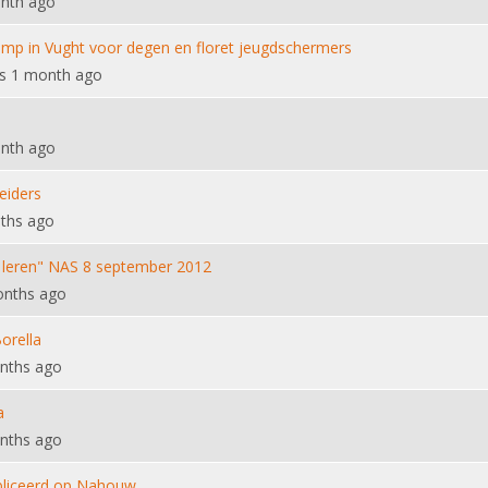
nth ago
amp in Vught voor degen en floret jeugdschermers
s 1 month ago
nth ago
eiders
ths ago
t leren" NAS 8 september 2012
onths ago
orella
nths ago
a
nths ago
bliceerd op Nahouw