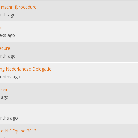
Inschrijfprocedure
nth ago
n
eks ago
edure
nth ago
ng Nederlandse Delegatie
onths ago
tsein
 ago
nths ago
tto NK Equipe 2013