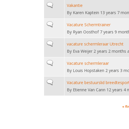
Normal topic
Vakantie
By
Karen Kaptein
13 years 7 mon
Normal topic
Vacature Schermtrainer
By
Ryan Oosthof
7 years 9 mont
Normal topic
vacature schermleraar Utrecht
By
Eva Weijer
2 years 2 months 
Normal topic
Vacature schermleraar
By
Louis Hopstaken
2 years 3 m
Normal topic
Vacature bestuurslid breedtespor
By
Etienne Van Cann
12 years 4 
Pages
« fi