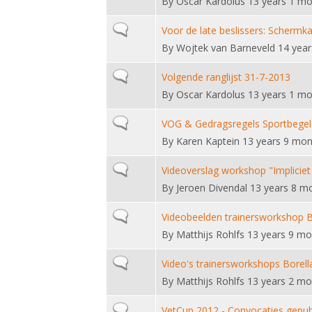
By
Oscar Kardolus
13 years 1 mo
Normal topic
Voor de late beslissers: Schermk
By
Wojtek van Barneveld
14 year
Normal topic
Volgende ranglijst 31-7-2013
By
Oscar Kardolus
13 years 1 mo
Normal topic
VOG & Gedragsregels Sportbegel
By
Karen Kaptein
13 years 9 mon
Normal topic
Videoverslag workshop "Implicie
By
Jeroen Divendal
13 years 8 m
Normal topic
Videobeelden trainersworkshop B
By
Matthijs Rohlfs
13 years 9 mo
Normal topic
Video's trainersworkshops Borell
By
Matthijs Rohlfs
13 years 2 mo
Normal topic
VetCup 2012 - Convocaties gepu