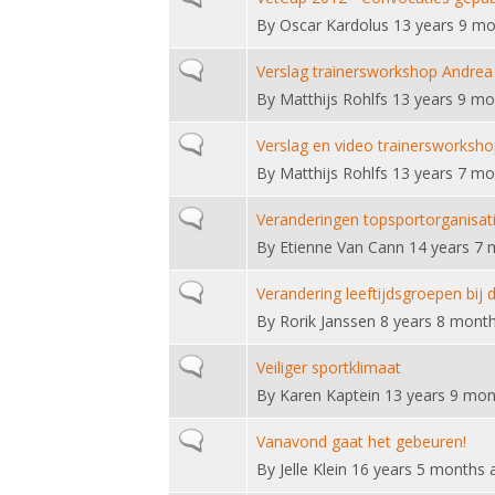
By
Oscar Kardolus
13 years 9 mo
Normal topic
Verslag trainersworkshop Andrea
By
Matthijs Rohlfs
13 years 9 mo
Normal topic
Verslag en video trainersworksho
By
Matthijs Rohlfs
13 years 7 mo
Normal topic
Veranderingen topsportorganisat
By
Etienne Van Cann
14 years 7 
Normal topic
Verandering leeftijdsgroepen bij
By
Rorik Janssen
8 years 8 mont
Normal topic
Veiliger sportklimaat
By
Karen Kaptein
13 years 9 mon
Normal topic
Vanavond gaat het gebeuren!
By
Jelle Klein
16 years 5 months 