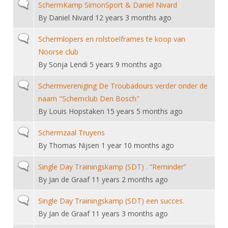
Alle Verenigingen
Normal topic
SchermKamp SimonSport & Daniel Nivard
Opleidingen
By
Daniel Nivard
12 years 3 months ago
Nieuws
Wedstrijdorganisatie
Tuchtzaken
Normal topic
Verenigingsondersteuning
Schermlopers en rolstoelframes te koop van
Nieuws
Archief
Noorse club
Witte Vlekkenplan
Aanvragen van scheidsrechters
By
Sonja Lendi
5 years 9 months ago
Infotheek
Oprichting Vereniging
Scheidsrechterslijst
Normal topic
Schermvereniging De Troubadours verder onder de
Bibliotheek
Overschrijven leden
naam "Schemclub Den Bosch"
Import inschrijvingen uit Nahouw
ALV
By
Louis Hopstaken
15 years 5 months ago
Verwerk wedstrijduitslagen
Touché
Normal topic
Schermzaal Truyens
NK organiseren
By
Thomas Nijsen
1 year 10 months ago
Promotie en logo
Normal topic
Single Day Trainingskamp (SDT) . “Reminder”
By
Jan de Graaf
11 years 2 months ago
Geschiedenis van het schermen
Normal topic
Single Day Trainingskamp (SDT) een succes.
By
Jan de Graaf
11 years 3 months ago