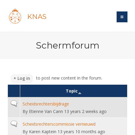
KNAS
Site
Schermforum
Bond
Login
Schermen
Bond
Recent posts
Beleid
Topsport
Books
Breedtesport
to post new content in the forum.
Log in
Lidmaatschap
Polls
Introductie
Informatie
Wat is topsport
Topic
Tarieven
Forums
Recreatiesport
Nieuws
Forums
Voor de jeugd
Reglementen
Normal topic
Scheidsrechtersbijdrage
Maandelijks archief
Veteranen
NK's
By
Etienne Van Cann
13 years 2 weeks ago
Spreekbeurtpakket
Ledencijfers
Zoek Vereniging
Forums
Lichtzwaardschermen
Evenement
Ouders en vereniging
Normal topic
Sponsors en Partners
Scheidsrechterscommissie vernieuwd
Oranje
Schermforum
Contact
By
Karen Kaptein
13 years 10 months ago
Wedstrijdsport
Jeugdkampen