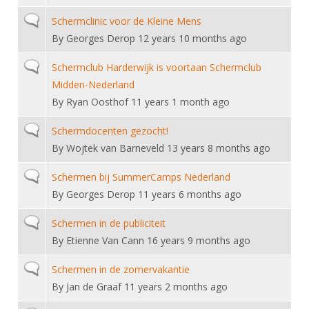
DBT
Nieuws
Website
Organisatie
NK organiseren
Ranglijsten
Normal topic
Schermclinic voor de Kleine Mens
Brassardsysteem
FBT
Gebruiksvoorwaarden
Bestuur
By
Georges Derop
12 years 10 months ago
Inschrijven
SBT
Handleiding
Voor coaches en leraren
Commissies
Normal topic
Schermclub Harderwijk is voortaan Schermclub
Reglementen
Talentontwikkeling
Historie
Midden-Nederland
Nieuws
Ereleden
Materiaal
By
Ryan Oosthof
11 years 1 month ago
Nationale opleidingen
Leden van Verdiensten
Atletencommissie
Schermpaspoort
Normal topic
Schermdocenten gezocht!
Internationale opleidingen
Vacatures
Rolstoelschermen
By
Wojtek van Barneveld
13 years 8 months ago
Internationale Titeltoernooien
Opleidingen
Bondsbureau
Normal topic
Schermen bij SummerCamps Nederland
Internationale aanmeldingen
Wedstrijdkalender
Leraar
By
Georges Derop
11 years 6 months ago
Contact
KNAS Keurmerk
Voor scheidsrechters
Normal topic
Schermen in de publiciteit
Medewerkers
NK's
By
Etienne Van Cann
16 years 9 months ago
Nieuws
Samenwerking
JPT
Normal topic
Schermen in de zomervakantie
Scheidsrechterslijst
Formulieren
JEC
By
Jan de Graaf
11 years 2 months ago
Scheidsrechter Documentatie
Veteranenwedstrijden