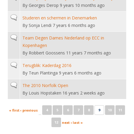
By
Georges Derop
9 years 10 months ago
Normal topic
Studeren en schermen in Denemarken
By
Sonja Lendi
7 years 6 months ago
Normal topic
Team Degen Dames Nederland op ECC in
Kopenhagen
By
Robbert Goossens
11 years 7 months ago
Normal topic
Terugblik: Kaderdag 2016
By
Teun Plantinga
9 years 6 months ago
Normal topic
The 2010 Norfolk Open
By
Louis Hopstaken
16 years 2 weeks ago
Pages
4
5
6
7
8
9
10
11
« first
‹ previous
…
12
next ›
last »