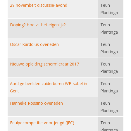
Alle Verenigingen
29 november: discussie-avond
Teun
Opleidingen
Nieuws
Plantinga
Wedstrijdorganisatie
Tuchtzaken
Verenigingsondersteuning
Doping? Hoe zit het eigenlijk?
Teun
Nieuws
Archief
Plantinga
Witte Vlekkenplan
Aanvragen van scheidsrechters
Infotheek
Oprichting Vereniging
Oscar Kardolus overleden
Teun
Scheidsrechterslijst
Plantinga
Bibliotheek
Overschrijven leden
Import inschrijvingen uit Nahouw
ALV
Nieuwe opleiding schermleraar 2017
Teun
Verwerk wedstrijduitslagen
Plantinga
Touché
NK organiseren
Aardige beelden zuiderburen WB sabel in
Teun
Promotie en logo
Gent
Plantinga
Hanneke Rossino overleden
Teun
Geschiedenis van het schermen
Plantinga
Equipecompetitie voor jeugd (JEC)
Teun
Plantinga