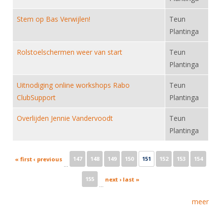
Stem op Bas Verwijlen!
Teun
Plantinga
Rolstoelschermen weer van start
Teun
Plantinga
Uitnodiging online workshops Rabo
Teun
ClubSupport
Plantinga
Overlijden Jennie Vandervoodt
Teun
Plantinga
Pages
147
148
149
150
151
152
153
154
« first
‹ previous
…
155
next ›
last »
…
meer