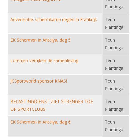
DBT
Nieuws
Website
Organisatie
Plantinga
NK organiseren
Ranglijsten
Brassardsysteem
FBT
Gebruiksvoorwaarden
Bestuur
Advertentie: schermkamp degen in Frankrijk
Teun
Inschrijven
SBT
Handleiding
Voor coaches en leraren
Plantinga
Commissies
Reglementen
Talentontwikkeling
Historie
Nieuws
Ereleden
EK Schermen in Antalya, dag 5
Teun
Materiaal
Plantinga
Nationale opleidingen
Leden van Verdiensten
Atletencommissie
Schermpaspoort
Internationale opleidingen
Loterijen verrijken de samenleving
Teun
Vacatures
Rolstoelschermen
Internationale Titeltoernooien
Plantinga
Opleidingen
Bondsbureau
Internationale aanmeldingen
JCSportworld sponsor KNAS!
Wedstrijdkalender
Teun
Leraar
Contact
Plantinga
KNAS Keurmerk
Voor scheidsrechters
Medewerkers
BELASTINGDIENST ZIET STRENGER TOE
Teun
NK's
OP SPORTCLUBS
Plantinga
Nieuws
Samenwerking
JPT
Scheidsrechterslijst
Formulieren
EK Schermen in Antalya, dag 6
Teun
JEC
Plantinga
Scheidsrechter Documentatie
Veteranenwedstrijden