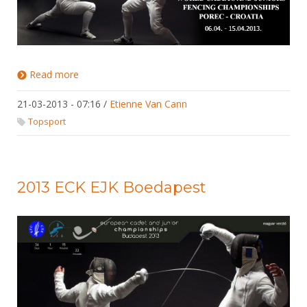
Read more
about 2013 WCK WJK Poreč
21-03-2013 - 07:16
/
Etienne Van Cann
Topsport
2013 ECK EJK Boedapest