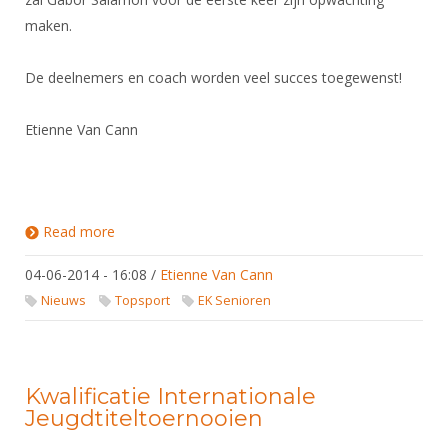
Alle Verenigingen
Opleidingen
maken.
Nieuws
Wedstrijdorganisatie
Tuchtzaken
Verenigingsondersteuning
De deelnemers en coach worden veel succes toegewenst!
Nieuws
Archief
Witte Vlekkenplan
Aanvragen van scheidsrechters
Etienne Van Cann
Infotheek
Oprichting Vereniging
Scheidsrechterslijst
Bibliotheek
Overschrijven leden
Import inschrijvingen uit Nahouw
ALV
Verwerk wedstrijduitslagen
Read more
about EK Straatsburg
Touché
NK organiseren
04-06-2014 - 16:08
/
Etienne Van Cann
Nieuws
Topsport
EK Senioren
Promotie en logo
Geschiedenis van het schermen
Kwalificatie Internationale
Jeugdtiteltoernooien