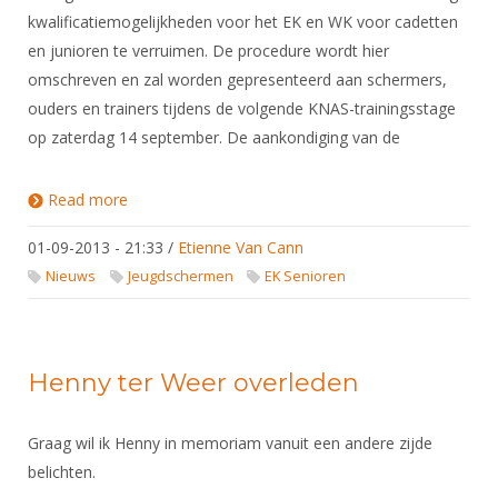
kwalificatiemogelijkheden voor het EK en WK voor cadetten
en junioren te verruimen. De procedure wordt hier
omschreven en zal worden gepresenteerd aan schermers,
ouders en trainers tijdens de volgende KNAS-trainingsstage
op zaterdag 14 september. De aankondiging van de
Read more
about Kwalificatieprocedure EK/WK
cadetten/junioren floret 2013/2014
01-09-2013 - 21:33
/
Etienne Van Cann
Nieuws
Jeugdschermen
EK Senioren
Henny ter Weer overleden
Graag wil ik Henny in memoriam vanuit een andere zijde
belichten.