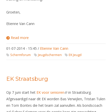
DBT
Nieuws
Website
Organisatie
NK organiseren
Ranglijsten
Brassardsysteem
FBT
Gebruiksvoorwaarden
Groeten,
Bestuur
Inschrijven
SBT
Handleiding
Voor coaches en leraren
Commissies
Etienne Van Cann
Reglementen
Talentontwikkeling
Historie
Nieuws
Ereleden
Materiaal
Read more
about Bijgewerkte Jong Oranje pagina
Nationale opleidingen
Leden van Verdiensten
Atletencommissie
Schermpaspoort
01-07-2014 - 15:45
/
Etienne Van Cann
Internationale opleidingen
Vacatures
Rolstoelschermen
Schermforum
Jeugdschermen
EK Jeugd
Internationale Titeltoernooien
Opleidingen
Bondsbureau
Internationale aanmeldingen
Wedstrijdkalender
Leraar
Contact
KNAS Keurmerk
EK Straatsburg
Voor scheidsrechters
Medewerkers
NK's
Nieuws
Samenwerking
Op 7 juni start het
EK voor senioren
(link is external)
in Straatsburg.
JPT
Scheidsrechterslijst
Afgevaardigd naar dit EK worden Bas Verwijlen, Tristan Tulen
Formulieren
JEC
en Tom Bontes die het team zal aanvullen. Als bondscoach
Scheidsrechter Documentatie
Veteranenwedstrijden
zal Gabor Salamon voor de eerste keer zijn opwachting