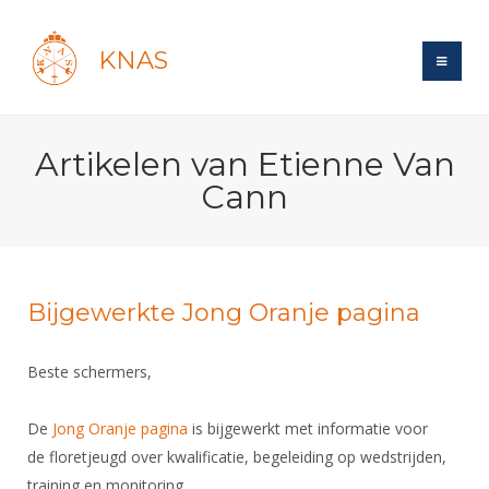
KNAS
Site
Artikelen van Etienne Van
Bond
Login
Cann
Schermen
Bond
Recent posts
Beleid
Topsport
Books
Breedtesport
Lidmaatschap
Polls
Introductie
Bijgewerkte Jong Oranje pagina
Informatie
Wat is topsport
Tarieven
Forums
Recreatiesport
Nieuws
Forums
Voor de jeugd
Reglementen
Beste schermers,
Maandelijks archief
Veteranen
NK's
Spreekbeurtpakket
Ledencijfers
Zoek Vereniging
Forums
Lichtzwaardschermen
De
Jong Oranje pagina
is bijgewerkt met informatie voor
Evenement
Ouders en vereniging
Sponsors en Partners
Oranje
de floretjeugd over kwalificatie, begeleiding op wedstrijden,
Schermforum
Contact
Wedstrijdsport
training en monitoring.
Jeugdkampen