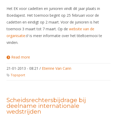
Het EK voor cadetten en junioren vindt dit jaar plaats in
Boedapest. Het toernooi begint op 25 februari voor de
cadetten en eindigt op 2 maart. Voor de junioren is het
toernooi 3 maart tot 7 maart. Op de
website van de
organisatie
(link is external)
is meer informatie over het titeltoernooi te
vinden.
Read more
about 2013 ECK EJK Boedapest
21-01-2013 - 08:21
/
Etienne Van Cann
Topsport
Scheidsrechtersbijdrage bij
deelname internationale
wedstrijden