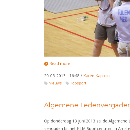
Read more
about
door Roel Verwijlen
Tristan
Tulen,
20-05-2013 - 16:48
/
Karen Kaptein
Europe's
Tristan Tulen is de beste Europese degen sch
number
Nieuws
Topsport
one!
seizoen 2012/2013.
Bij de laatste wedstrijd in Gliwice (Polen) heef
Algemene Ledenvergaderi
weten te handhaven en zo de eindoverwinning
gesteld.
Op donderdag 13 juni 2013 zal de Algemene
gehouden bij het KLM Sportcentrum in Amstelve