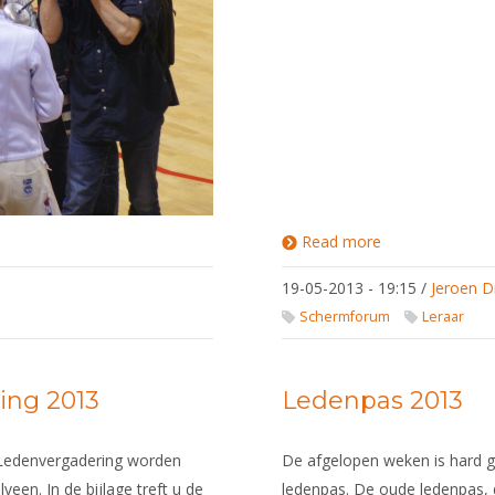
Read more
about
Athletic
Skills
19-05-2013 - 19:15
/
Jeroen D
Model
ermer, onder 23 jaar, van het
12mei
Schermforum
Leraar
NAS
KNAS
t Tristan Tulen zijn koppositie
ng 2013
Ledenpas 2013
 van de U23 ranking veilig
 Ledenvergadering worden
De afgelopen weken is hard 
en. In de bijlage treft u de
ledenpas. De oude ledenpas, d