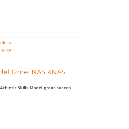
rdolus
NJK
Model 12mei NAS KNAS
thletic Skills Model groot succes.