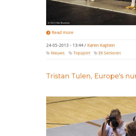
Read more
about
De Europese Kampioenschappen U23 vinden dit jaar plaats in To
EK
U23
24-05-2013 - 13:44
/
Karen Kaptein
van 5 t/m 9 juni.
2013
Nieuws
Topsport
EK Senioren
Tristan Tulen, Europe's n