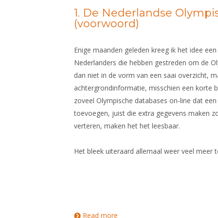
in Den Haag. Hij is de eerste schermer die v
1. De Nederlandse Olympi
(voorwoord)
vreemde Olympische Spelen in Parijs. Hoe hij i
onduidelijk. We moeten in het achterhoofd h
Olympisch Comité bestond, geen KNAS, geen 
Enige maanden geleden kreeg ik het idee een 
kwalificatiecriteria en zelfs,
Nederlanders die hebben gestreden om de Ol
dan niet in de vorm van een saai overzicht, 
achtergrondinformatie, misschien een korte bi
zoveel Olympische databases on-line dat een 
toevoegen, juist die extra gegevens maken zo’
verteren, maken het het leesbaar.
Het bleek uiteraard allemaal weer veel meer t
Read more
about 1. De