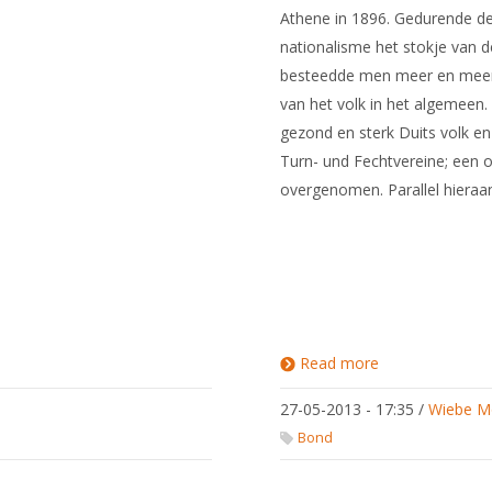
Athene in 1896. Gedurende d
nationalisme het stokje van 
besteedde men meer en meer 
van het volk in het algemeen. 
gezond en sterk Duits volk e
Turn- und Fechtvereine; een o
overgenomen. Parallel hieraan
Read more
about 2. De
Nederlandse
Olympische
27-05-2013 - 17:35
/
Wiebe M
schermers
(Athene en
Bond
Parijs 1896
en 1900)
geboren op 3 september 1879