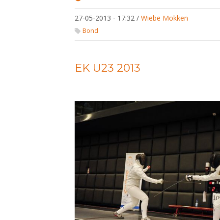
Nederlandse
Olympische
27-05-2013 - 17:32
/
Wiebe Mokken
schermers
(voorwoord)
Bond
EK U23 2013