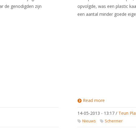
ar de genodigden zijn
opvolgde, was een plastic kaa
een aantal minder goede eig
Read more
about
Ledenpas
2013
14-05-2013 - 13:17
/
Teun Pla
Nieuws
Schermer