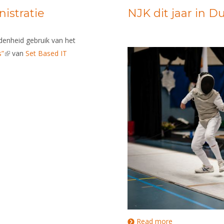
istratie
NJK dit jaar in D
denheid gebruik van het
s”
(link is external)
van
Set Based IT
Read more
about