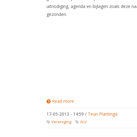
uitnodiging, agenda en bijlagen zoals deze na
gezonden.
Read more
about Algemene
Ledenvergadering
2013
17-05-2013 - 14:59
/
Teun Plantinga
Vereniging
ALV