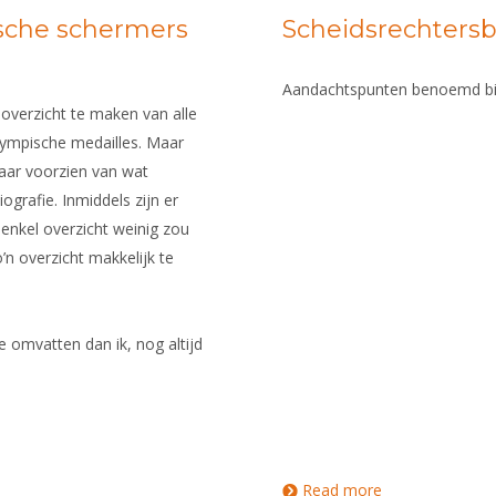
oor Nederland uitkomt op die
sche schermers
Scheidsrechtersb
n Parijs geraakte is
ouden dat er geen Nederlands
Aandachtspunten benoemd bij 
uitzendingsbeleid, geen
overzicht te maken van alle
ympische medailles. Maar
maar voorzien van wat
ografie. Inmiddels zijn er
enkel overzicht weinig zou
n overzicht makkelijk te
e omvatten dan ik, nog altijd
Read more
about