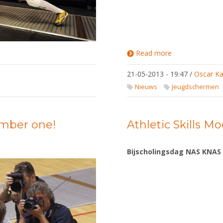
Read more
about
rún (Polen). Het toernooi vindt plaats
Convocatie
NJK
21-05-2013 - 19:47
/
Oscar Ka
2012/2013
Nieuws
Jeugdschermen
umber one!
Athletic Skills 
Bijscholingsdag NAS KNAS A