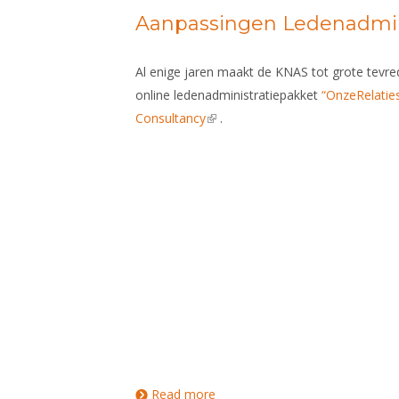
Aanpassingen Ledenadmin
Al enige jaren maakt de KNAS tot grote tevre
online ledenadministratiepakket
“OnzeRelatie
Consultancy
(link is external)
.
Read more
about