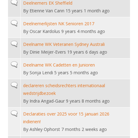
Alle Verenigingen
Normal topic
Deelnemers EK Sheffield
Opleidingen
By
Etienne Van Cann
15 years 1 month ago
Nieuws
Wedstrijdorganisatie
Tuchtzaken
Normal topic
Verenigingsondersteuning
Deelnemerlijsten NK Senioren 2017
Nieuws
Archief
By
Oscar Kardolus
9 years 4 months ago
Witte Vlekkenplan
Aanvragen van scheidsrechters
Normal topic
Deelname WK Veteranen Sydney Australi
Infotheek
Oprichting Vereniging
Scheidsrechterslijst
By
Dinie Meijer-Evers
19 years 6 days ago
Bibliotheek
Overschrijven leden
Import inschrijvingen uit Nahouw
Normal topic
Deelname WK Cadetten en Junioren
ALV
Verwerk wedstrijduitslagen
By
Sonja Lendi
5 years 5 months ago
Touché
NK organiseren
Normal topic
declareren scheidsrechters internationaal
wedstrijdbezoek
Promotie en logo
By
Indra Angad-Gaur
9 years 8 months ago
Normal topic
Geschiedenis van het schermen
Declaraties over 2025 voor 15 januari 2026
indienen!
By
Ashley Ophorst
7 months 2 weeks ago