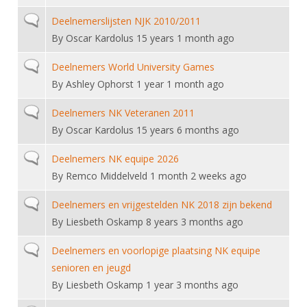
DBT
Nieuws
Website
Organisatie
NK organiseren
Ranglijsten
Normal topic
Deelnemerslijsten NJK 2010/2011
Brassardsysteem
FBT
Gebruiksvoorwaarden
Bestuur
By
Oscar Kardolus
15 years 1 month ago
Inschrijven
SBT
Handleiding
Voor coaches en leraren
Commissies
Normal topic
Deelnemers World University Games
Reglementen
Talentontwikkeling
Historie
By
Ashley Ophorst
1 year 1 month ago
Nieuws
Ereleden
Materiaal
Nationale opleidingen
Leden van Verdiensten
Normal topic
Deelnemers NK Veteranen 2011
Atletencommissie
Schermpaspoort
By
Oscar Kardolus
15 years 6 months ago
Internationale opleidingen
Vacatures
Rolstoelschermen
Internationale Titeltoernooien
Normal topic
Opleidingen
Deelnemers NK equipe 2026
Bondsbureau
By
Remco Middelveld
1 month 2 weeks ago
Internationale aanmeldingen
Wedstrijdkalender
Leraar
Contact
Normal topic
Deelnemers en vrijgestelden NK 2018 zijn bekend
KNAS Keurmerk
Voor scheidsrechters
By
Liesbeth Oskamp
8 years 3 months ago
Medewerkers
NK's
Nieuws
Samenwerking
Normal topic
Deelnemers en voorlopige plaatsing NK equipe
JPT
senioren en jeugd
Scheidsrechterslijst
Formulieren
JEC
By
Liesbeth Oskamp
1 year 3 months ago
Scheidsrechter Documentatie
Veteranenwedstrijden