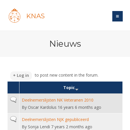
KNAS
Site
Nieuws
Bond
Login
Schermen
Bond
Recent posts
Beleid
Topsport
Books
Breedtesport
to post new content in the forum.
Log in
Lidmaatschap
Polls
Introductie
Informatie
Wat is topsport
Topic
Tarieven
Forums
Recreatiesport
Nieuws
Forums
Voor de jeugd
Reglementen
Normal topic
Deelnemerslijsten NK Veteranen 2010
Maandelijks archief
Veteranen
NK's
By
Oscar Kardolus
16 years 6 months ago
Spreekbeurtpakket
Ledencijfers
Zoek Vereniging
Forums
Lichtzwaardschermen
Evenement
Ouders en vereniging
Normal topic
Sponsors en Partners
Deelnemerslijsten NJK gepubliceerd
Oranje
Schermforum
Contact
By
Sonja Lendi
7 years 2 months ago
Wedstrijdsport
Jeugdkampen