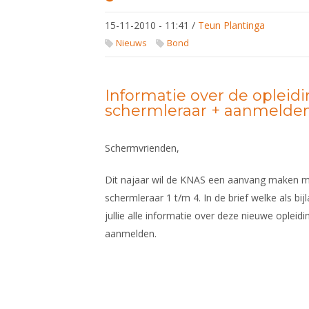
Bas
Verwijlen
15-11-2010 - 11:41
/
Teun Plantinga
bij Paul
de
Nieuws
Bond
Leeuw
en
Filemon
Wesslink
Informatie over de opleidi
schermleraar + aanmelde
Schermvrienden,
Dit najaar wil de KNAS een aanvang maken m
schermleraar 1 t/m 4. In de brief welke als bij
jullie alle informatie over deze nieuwe opleid
aanmelden.