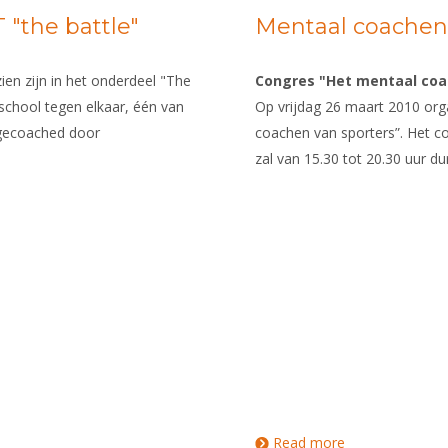
"the battle"
Mentaal coache
ien zijn in het onderdeel "The
Congres "Het mentaal coa
 school tegen elkaar, één van
Op vrijdag 26 maart 2010 org
 gecoached door
coachen van sporters”. Het co
zal van 15.30 tot 20.30 uur du
Read more
about