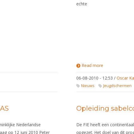
echte
Read more
about
Training
Camps
06-08-2010 - 12:53
/
Oscar Ka
Maestro's
KLUP-
Nieuws
Jeugdschermen
Team
NAS
Opleiding sabelc
inklijke Nederlandse
De FIE heeft een continenta
ag op 12 juni 2010 Peter
opgezet. Het doel van dit pro