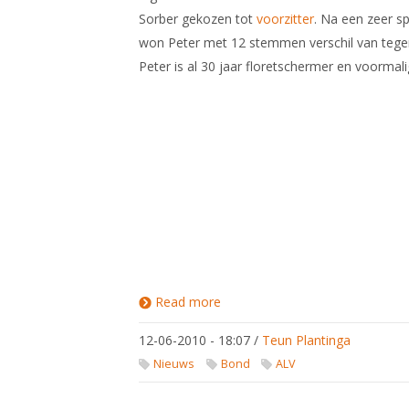
Sorber gekozen tot
voorzitter
. Na een zeer s
won Peter met 12 stemmen verschil van tege
Peter is al 30 jaar floretschermer en voorma
Read more
about
Peter
Sorber
12-06-2010 - 18:07
/
Teun Plantinga
voorzitter
KNAS
Nieuws
Bond
ALV