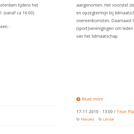
msterdam tijdens het
aangenomen. Het voorstel ziet
link is external)
. (vanaf ca 16:00)
en opzegtermijn bij lidmaat
overeenkomsten. Daarnaast leg
eën :
(sport)verenigingen om leden
van het lidmaatschap.
Read more
about Nieuwe
informatieplicht
voor
17-11-2010 - 13:00
/
Teun Pla
sportvereniging
Nieuws
Leraar