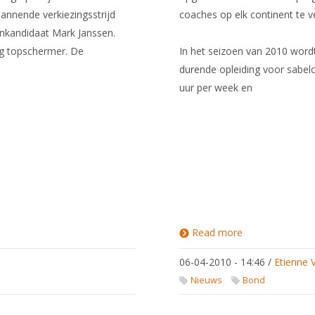
pannende verkiezingsstrijd
coaches op elk continent te 
nkandidaat Mark Janssen.
lig topschermer. De
In het seizoen van 2010 wor
durende opleiding voor sabe
uur per week en
Read more
about
Opleiding
sabelcoach
06-04-2010 - 14:46
/
Etienne 
FIE
Nieuws
Bond