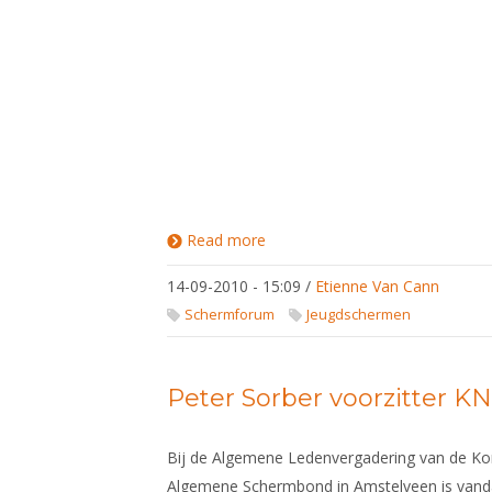
Read more
about
Sollicitatie
Opleider
14-09-2010 - 15:09
/
Etienne Van Cann
Schermleraar
Schermforum
Jeugdschermen
Peter Sorber voorzitter K
Bij de Algemene Ledenvergadering van de Kon
Algemene Schermbond in Amstelveen is vanda