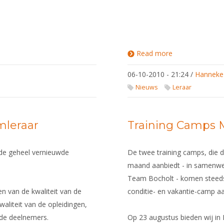
Read more
about
Herhaalde
oproep voor
06-10-2010 - 21:24
/
Hanneke
schermleraren:
wij hebben
Nieuws
Leraar
jullie nodig!
rmleraar
Training Camps 
de geheel vernieuwde
De twee training camps, die
maand aanbiedt - in samenwer
Team Bocholt - komen steeds 
en van de kwaliteit van de
conditie- en vakantie-camp aa
aliteit van de opleidingen,
 de deelnemers.
Op 23 augustus bieden wij in