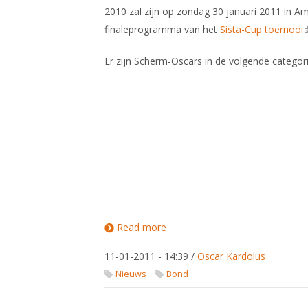
2010 zal zijn op zondag 30 januari 2011 in A
finaleprogramma van het
Sista-Cup toernooi
(
Er zijn Scherm-Oscars in de volgende categori
Read more
about
Mê Ger
Visser
11-01-2011 - 14:39
/
Oscar Kardolus
krijgt
Carrière
Nieuws
Bond
Scherm-
Oscar
2010