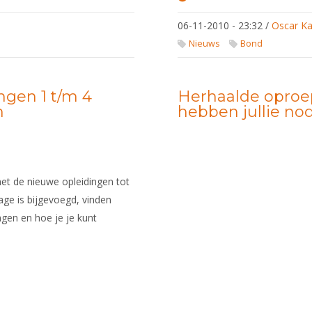
Verkiezing
Scherm-
06-11-2010 - 23:32
/
Oscar Ka
Oscars
2010
Nieuws
Bond
ngen 1 t/m 4
Herhaalde oproep
n
hebben jullie nod
et de nieuwe opleidingen tot
lage is bijgevoegd, vinden
ingen en hoe je je kunt