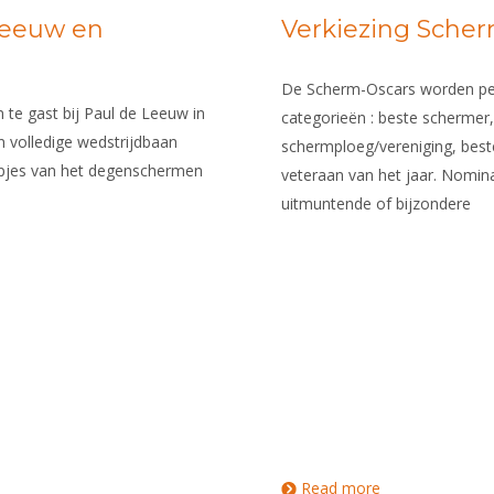
 Leeuw en
Verkiezing Scher
De Scherm-Oscars worden per k
te gast bij Paul de Leeuw in
categorieën : beste schermer
 volledige wedstrijdbaan
schermploeg/vereniging, beste
pjes van het degenschermen
veteraan van het jaar. Nomin
uitmuntende of bijzondere
Read more
about