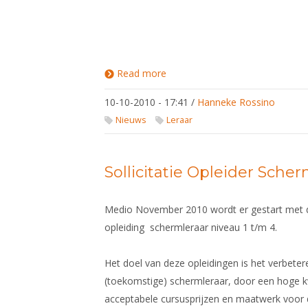
Read more
about
Informatie
over de
10-10-2010 - 17:41
/
Hanneke Rossino
opleidingen
1 t/m 4
Nieuws
Leraar
schermleraar
+ aanmelden
Sollicitatie Opleider Sche
Medio November 2010 wordt er gestart met 
opleiding schermleraar niveau 1 t/m 4.
Het doel van deze opleidingen is het verbeter
(toekomstige) schermleraar, door een hoge kw
acceptabele cursusprijzen en maatwerk voor