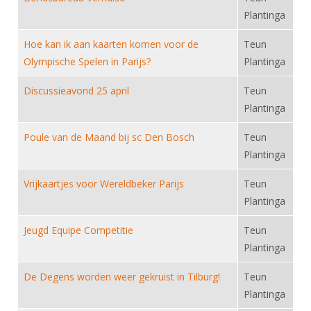
DBT
Nieuws
Website
Organisatie
Plantinga
NK organiseren
Ranglijsten
Brassardsysteem
FBT
Gebruiksvoorwaarden
Bestuur
Hoe kan ik aan kaarten komen voor de
Teun
Inschrijven
SBT
Handleiding
Voor coaches en leraren
Olympische Spelen in Parijs?
Plantinga
Commissies
Reglementen
Talentontwikkeling
Historie
Nieuws
Ereleden
Discussieavond 25 april
Teun
Materiaal
Plantinga
Nationale opleidingen
Leden van Verdiensten
Atletencommissie
Schermpaspoort
Internationale opleidingen
Poule van de Maand bij sc Den Bosch
Teun
Vacatures
Rolstoelschermen
Internationale Titeltoernooien
Plantinga
Opleidingen
Bondsbureau
Internationale aanmeldingen
Vrijkaartjes voor Wereldbeker Parijs
Wedstrijdkalender
Teun
Leraar
Contact
Plantinga
KNAS Keurmerk
Voor scheidsrechters
Medewerkers
Jeugd Equipe Competitie
Teun
NK's
Plantinga
Nieuws
Samenwerking
JPT
Scheidsrechterslijst
Formulieren
De Degens worden weer gekruist in Tilburg!
Teun
JEC
Plantinga
Scheidsrechter Documentatie
Veteranenwedstrijden