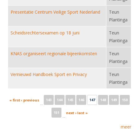
Presentatie Centrum Veilige Sport Nederland
Teun
Plantinga
Scheidsrechtersexamen op 18 juni
Teun
Plantinga
KNAS organiseert regionale bijeenkomsten
Teun
Plantinga
Vernieuwd Handboek Sport en Privacy
Teun
Plantinga
Pages
143
144
145
146
147
148
149
150
« first
‹ previous
…
151
next ›
last »
…
meer