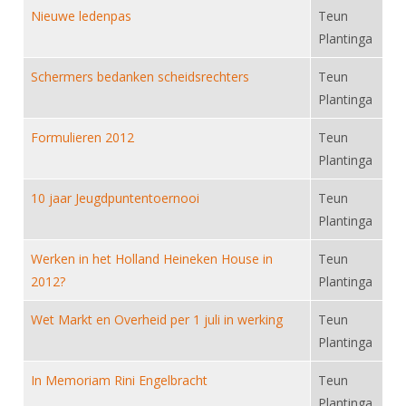
Alle Verenigingen
Nieuwe ledenpas
Teun
Opleidingen
Nieuws
Plantinga
Wedstrijdorganisatie
Tuchtzaken
Verenigingsondersteuning
Schermers bedanken scheidsrechters
Teun
Nieuws
Archief
Plantinga
Witte Vlekkenplan
Aanvragen van scheidsrechters
Infotheek
Oprichting Vereniging
Formulieren 2012
Teun
Scheidsrechterslijst
Plantinga
Bibliotheek
Overschrijven leden
Import inschrijvingen uit Nahouw
ALV
10 jaar Jeugdpuntentoernooi
Teun
Verwerk wedstrijduitslagen
Plantinga
Touché
NK organiseren
Werken in het Holland Heineken House in
Teun
Promotie en logo
2012?
Plantinga
Wet Markt en Overheid per 1 juli in werking
Teun
Geschiedenis van het schermen
Plantinga
In Memoriam Rini Engelbracht
Teun
Plantinga